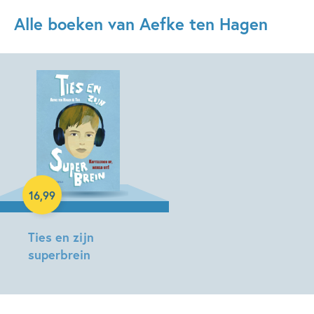
Alle boeken van Aefke ten Hagen
Hardcover
16
,
99
Ties en zijn
superbrein
Aefke
ten
Hagen,