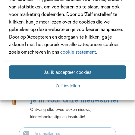
Brain games voor
stiekem
van statistieken, om voorkeuren op te slaan, maar ook
René
10-jarigen
smeeroli
voor marketing doeleinden. Door op ‘Zelf instellen’ te
Foolen,
klikken, kun je meer lezen over de cookies die we
Gareth
Roelof
Yorick
gebruiken op deze website en je voorkeuren aanpassen.
Moore
Wijtsma
Goldewijk,
Door op ‘Accepteren en doorgaan’ te klikken, ga je
Jeska
akkoord met het gebruik van alle categorieën cookies
Verstegen
zoals omschreven in ons
cookie statement
.
Ja, ik accepteer cookies
Mis geen enkel kinderboek
Zelf instellen
of nieuwtje meer en schrijf
je in voor onze nieuwsbrief
Ontvang elke twee weken nieuws,
kinderboekentips en inspiratie!
E-