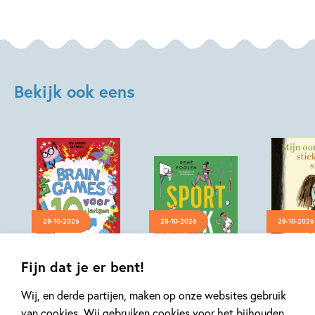
Tijl
van
de
Ven,
Martijn
Bekijk ook eens
van
der
Linden
28-10-2026
28-10-2026
28-10-2026
Hardcover
Paperback
Hardcover
Fijn dat je er bent!
99
18
,
,
9
,
99
99
20
Wij, en derde partijen, maken op onze websites gebruik
Brain games 3 –
Sportgek
Mijn oom
van cookies. Wij gebruiken cookies voor het bijhouden