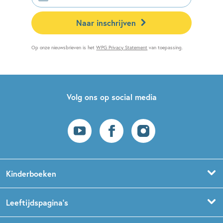
mailadres
Naar inschrijven
Op onze nieuwsbrieven is het
WPG Privacy Statement
van toepassing.
Volg ons op social media
Kinderboeken
Voorleesboeken
Leeftijdspagina’s
Prentenboeken
Boekentips 0 - 1,5 jaar