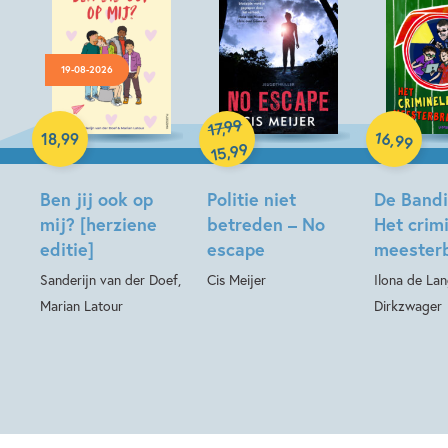
19-08-2026
Hardcover
99
,
17
Hardcover
Hardcover
16
,
18
,
99
99
99
,
15
Ben jij ook op
Politie niet
De Bandin
mij? [herziene
betreden – No
Het crim
editie]
escape
meesterb
Sanderijn van der Doef,
Cis Meijer
Ilona de La
Marian Latour
Dirkzwager