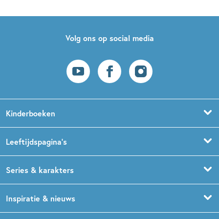
Volg ons op social media
Kinderboeken
Voorleesboeken
Leeftijdspagina’s
Prentenboeken
Boekentips 0 - 1,5 jaar
Series & karakters
Peuterboeken
Boekentips 1,5 - 3 jaar
De Gorgels
Inspiratie & nieuws
Babyboeken
Boekentips 3 - 5 jaar
Dog Man
Kinderboekenweek