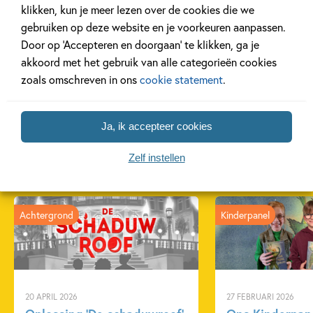
klikken, kun je meer lezen over de cookies die we
gebruiken op deze website en je voorkeuren aanpassen.
Door op ‘Accepteren en doorgaan’ te klikken, ga je
Lees meer
akkoord met het gebruik van alle categorieën cookies
zoals omschreven in ons
cookie statement
.
Ja, ik accepteer cookies
Gerelateerde artikelen
Zelf instellen
Achtergrond
Kinderpanel
20 APRIL 2026
27 FEBRUARI 2026