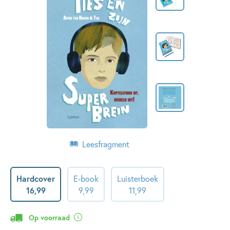
Leesfragment
Hardcover
E-book
Luisterboek
16
,
99
9
,
99
11
,
99
Op voorraad