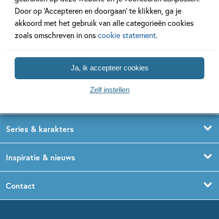
Door op ‘Accepteren en doorgaan’ te klikken, ga je
akkoord met het gebruik van alle categorieën cookies
zoals omschreven in ons
cookie statement
.
Ja, ik accepteer cookies
Kinderboeken
Voorleesboeken
Zelf instellen
Leeftijdspagina’s
Prentenboeken
Boekentips 0 - 1,5 jaar
Series & karakters
Peuterboeken
Boekentips 1,5 - 3 jaar
De Gorgels
Inspiratie & nieuws
Babyboeken
Boekentips 3 - 5 jaar
Dog Man
Kinderboekenweek
Contact
Sprookjesboeken
Boekentips 5 - 7 jaar
Dolfje Weerwolfje
Kinderjury
Over ons
Kinderboeken klassiekers
Boekentips 7 - 9 jaar
Fien en Teun