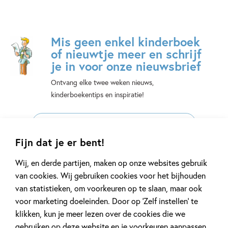
Mis geen enkel kinderboek
of nieuwtje meer en schrijf
je in voor onze nieuwsbrief
Ontvang elke twee weken nieuws,
kinderboekentips en inspiratie!
E-
mailadres
Fijn dat je er bent!
Naar inschrijven
Wij, en derde partijen, maken op onze websites gebruik
van cookies. Wij gebruiken cookies voor het bijhouden
Op onze nieuwsbrieven is het
WPG Privacy Statement
van toepassing.
van statistieken, om voorkeuren op te slaan, maar ook
voor marketing doeleinden. Door op ‘Zelf instellen’ te
klikken, kun je meer lezen over de cookies die we
Volg ons op social media
gebruiken op deze website en je voorkeuren aanpassen.