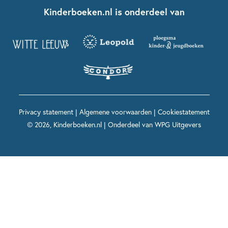
Nationale Voorleesdagen
Contact
Kinderboeken.nl is onderdeel van
Kinderboeken diversiteit
Boekentips 9 - 12 jaar
Kikker
Griffels en Penselen
Advies op maat
Grappige kinderboeken
Boekentips 12+ jaar
Spekkie en Sproet
Woutertje Pieterse Prijs
Nieuwsbrief
Spannende kinderboeken
Boekentips 15+ jaar
Mees Kees
Kinderboeken top 10
Alle boeken per onderwerp
Voor volwassenen
De regels van Floor
Prentenboeken top 10
Privacy statement
|
Algemene voorwaarden
|
Cookiestatement
Maxi & Helium
© 2026, Kinderboeken.nl | Onderdeel van
WPG Uitgevers
Voor het onderwijs
Alle kinderboekenpersonages