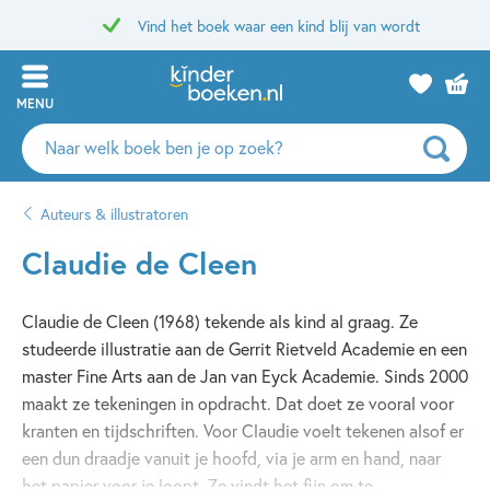
Vind het boek waar een kind blij van wordt
MENU
Zoeken
naar
boeken,
Auteurs & illustratoren
auteurs
en
Claudie de Cleen
uitgevers
Claudie de Cleen (1968) tekende als kind al graag. Ze
studeerde illustratie aan de Gerrit Rietveld Academie en een
master Fine Arts aan de Jan van Eyck Academie. Sinds 2000
maakt ze tekeningen in opdracht. Dat doet ze vooral voor
kranten en tijdschriften. Voor Claudie voelt tekenen alsof er
een dun draadje vanuit je hoofd, via je arm en hand, naar
het papier voor je loopt. Ze vindt het fijn om te