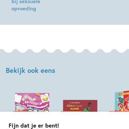
bij seksuele
opvoeding
Belle
Barbe,
Claudie
de
Cleen
Bekijk ook eens
21-10-2026
07-10-2026
16-09-2026
Fijn dat je er bent!
Hardcover