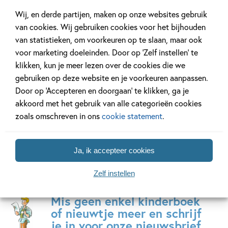
Paperback
Paperback
23
99
,
,
8
,
99
99
13
Wij, en derde partijen, maken op onze websites gebruik
van cookies. Wij gebruiken cookies voor het bijhouden
van statistieken, om voorkeuren op te slaan, maar ook
Squishmallows –
Kikker – Kikker
Epic Boo
voor marketing doeleinden. Door op ‘Zelf instellen’ te
Zo teken je
maakt muziek
Adventb
klikken, kun je meer lezen over de cookies die we
Squishmallows
Secret S
Max
gebruiken op deze website en je voorkeuren aanpassen.
Jazwares
Velthuijs
Sophie
Door op ‘Accepteren en doorgaan’ te klikken, ga je
Jomain,
akkoord met het gebruik van alle categorieën cookies
Manon
zoals omschreven in ons
cookie statement
.
Bucciarelli
Ja, ik accepteer cookies
Zelf instellen
Mis geen enkel kinderboek
of nieuwtje meer en schrijf
je in voor onze nieuwsbrief