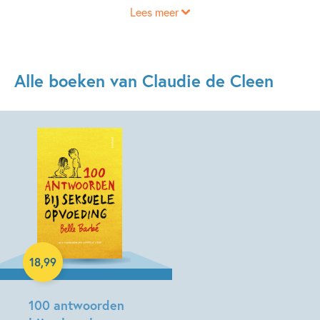
Lees meer
experimenteren met haar illustraties, maar een nieuwe
tekening begint ze altijd op papier. Voor Ploegsma maakte
Claudie tekeningen bij 100 antwoorden bij seksuele
opvoeding.
Alle boeken van Claudie de Cleen
Paperback
18
,
99
100 antwoorden