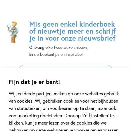
Mis geen enkel kinderboek
of nieuwtje meer en schrijf
je in voor onze nieuwsbrief
Ontvang elke twee weken nieuws,
kinderboekentips en inspiratie!
E-
mailadres
Fijn dat je er bent!
Naar inschrijven
Wij, en derde partijen, maken op onze websites gebruik
van cookies. Wij gebruiken cookies voor het bijhouden
Op onze nieuwsbrieven is het
WPG Privacy Statement
van toepassing.
van statistieken, om voorkeuren op te slaan, maar ook
voor marketing doeleinden. Door op ‘Zelf instellen’ te
klikken, kun je meer lezen over de cookies die we
Volg ons op social media
gebruiken op deze website en je voorkeuren aanpassen.