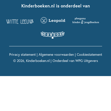
Nationale Voorleesdagen
Contact
Kinderboeken.nl is onderdeel van
Kinderboeken diversiteit
Boekentips 9 - 12 jaar
Kikker
Griffels en Penselen
Advies op maat
Grappige kinderboeken
Boekentips 12+ jaar
Spekkie en Sproet
Woutertje Pieterse Prijs
Nieuwsbrief
Spannende kinderboeken
Boekentips 15+ jaar
Mees Kees
Kinderboeken top 10
Alle boeken per onderwerp
Voor volwassenen
De regels van Floor
Prentenboeken top 10
Privacy statement
|
Algemene voorwaarden
|
Cookiestatement
Maxi & Helium
© 2026, Kinderboeken.nl | Onderdeel van
WPG Uitgevers
Voor het onderwijs
Alle kinderboekenpersonages