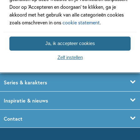
Door op ‘Accepteren en doorgaan’ te klikken, ga je
akkoord met het gebruik van alle categorieën cookies
zoals omschreven in ons
cookie statement
.
Ja, ik accepteer cookies
Kinderboeken
Voorleesboeken
Zelf instellen
Leeftijdspagina’s
Prentenboeken
Boekentips 0 - 1,5 jaar
Series & karakters
Peuterboeken
Boekentips 1,5 - 3 jaar
De Gorgels
Inspiratie & nieuws
Babyboeken
Boekentips 3 - 5 jaar
Dog Man
Kinderboekenweek
Contact
Sprookjesboeken
Boekentips 5 - 7 jaar
Dolfje Weerwolfje
Kinderjury
Over ons
Kinderboeken klassiekers
Boekentips 7 - 9 jaar
Fien en Teun