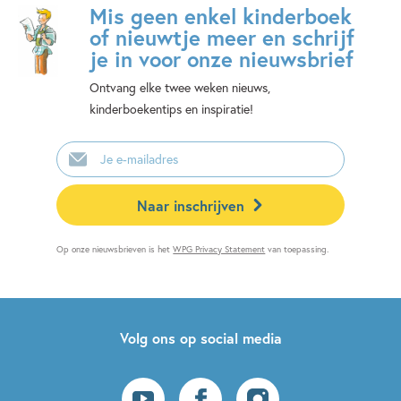
Mis geen enkel kinderboek
of nieuwtje meer en schrijf
je in voor onze nieuwsbrief
Ontvang elke twee weken nieuws,
kinderboekentips en inspiratie!
E-
mailadres
Naar inschrijven
Op onze nieuwsbrieven is het
WPG Privacy Statement
van toepassing.
Volg ons op social media