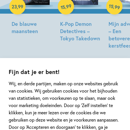
Paperback
99
15
,
,
23
,
99
99
15
De blauwe
K-Pop Demon
Mijn ad
maansteen
Detectives –
– Een
Tokyo Takedown
betover
Tonke
kerstfee
Dragt
Stacia
Deutsch,
Natacha
Lidia
Godeau,
Fernandez,
Miss
Fijn dat je er bent!
Katie
Paty
Wij, en derde partijen, maken op onze websites gebruik
Jennings
Series van Djohr Guedra
van cookies. Wij gebruiken cookies voor het bijhouden
Campbell
van statistieken, om voorkeuren op te slaan, maar ook
voor marketing doeleinden. Door op ‘Zelf instellen’ te
klikken, kun je meer lezen over de cookies die we
gebruiken op deze website en je voorkeuren aanpassen.
Door op ‘Accepteren en doorgaan’ te klikken, ga je