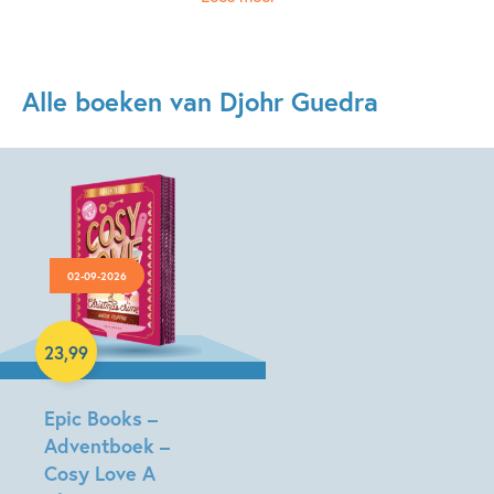
Alle boeken van Djohr Guedra
02-09-2026
Paperback
23
,
99
Epic Books –
Adventboek –
Cosy Love A