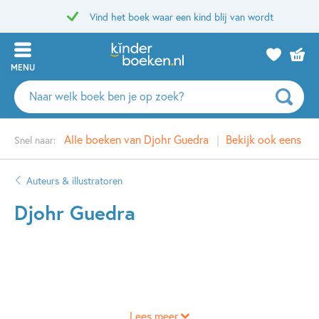
Vind het boek waar een kind blij van wordt
MENU
Zoeken
naar
boeken,
Alle boeken van Djohr Guedra
Bekijk ook eens
Snel naar:
auteurs
en
uitgevers
Auteurs & illustratoren
Djohr Guedra
Lees meer