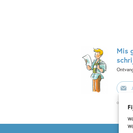
Mis 
schri
Ontvang
E-
mailadr
Op onze nie
Fi
Wi
Wi