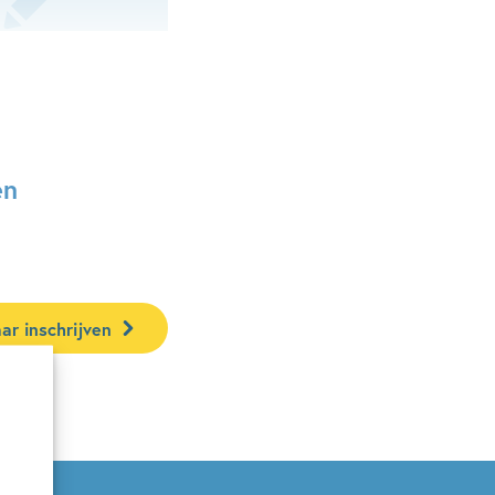
en
ar inschrijven