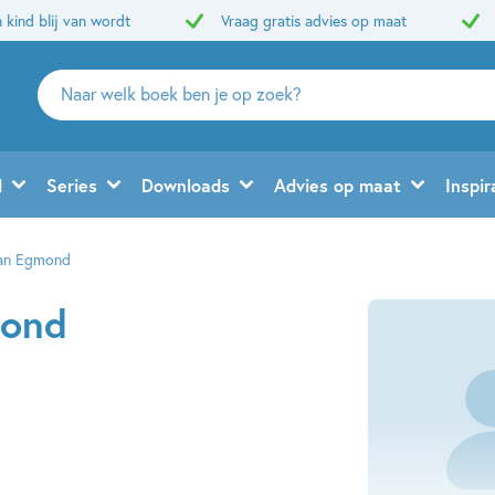
 kind blij van wordt
Vraag gratis advies op maat
Zoeken
naar
boeken,
auteurs
d
Series
Downloads
Advies op maat
Inspir
en
uitgevers
an Egmond
ond