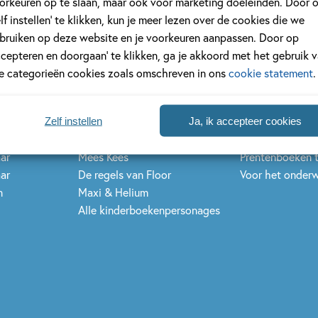
orkeuren op te slaan, maar ook voor marketing doeleinden. Door 
s
Series & karakters
Inspiratie & n
elf instellen’ te klikken, kun je meer lezen over de cookies die we
bruiken op deze website en je voorkeuren aanpassen. Door op
 jaar
De Gorgels
Kinderboekenw
ccepteren en doorgaan’ te klikken, ga je akkoord met het gebruik 
 jaar
Dog Man
Kinderjury
le categorieën cookies zoals omschreven in ons
cookie statement
.
jaar
Dolfje Weerwolfje
Nationale Voor
jaar
Fien en Teun
Griffels en Pens
jaar
Kikker
Woutertje Pieter
Zelf instellen
Ja, ik accepteer cookies
 jaar
Spekkie en Sproet
Kinderboeken t
aar
Mees Kees
Prentenboeken 
aar
De regels van Floor
Voor het onderw
n
Maxi & Helium
Alle kinderboekenpersonages