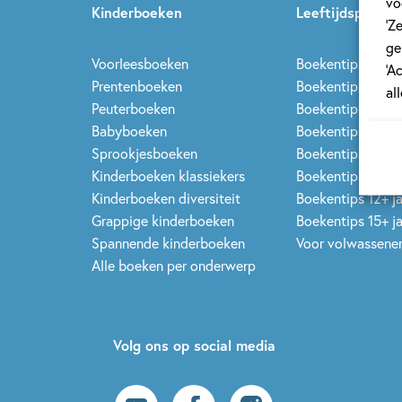
vo
Kinderboeken
Leeftijdspagina’
‘Z
ge
Voorleesboeken
Boekentips 0 - 1,5
‘A
Prentenboeken
Boekentips 1,5 - 3
al
Peuterboeken
Boekentips 3 - 5 
Babyboeken
Boekentips 5 - 7 
Sprookjesboeken
Boekentips 7 - 9 
Kinderboeken klassiekers
Boekentips 9 - 12
Kinderboeken diversiteit
Boekentips 12+ j
Grappige kinderboeken
Boekentips 15+ j
Spannende kinderboeken
Voor volwassene
Alle boeken per onderwerp
Volg ons op social media