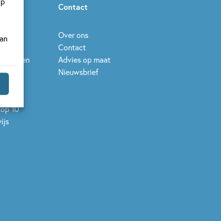
op
ieuws
Contact
eek
Over ons
van
Contact
leesdagen
Advies op maat
elen
Nieuwsbrief
se Prijs
op 10
top 10
ijs