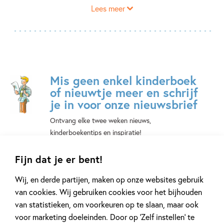
Lees meer
glimlach of een grinnik.
Mis geen enkel kinderboek
of nieuwtje meer en schrijf
je in voor onze nieuwsbrief
Ontvang elke twee weken nieuws,
kinderboekentips en inspiratie!
E-
Fijn dat je er bent!
mailadres
Wij, en derde partijen, maken op onze websites gebruik
Naar inschrijven
van cookies. Wij gebruiken cookies voor het bijhouden
van statistieken, om voorkeuren op te slaan, maar ook
Op onze nieuwsbrieven is het
WPG Privacy Statement
van toepassing.
voor marketing doeleinden. Door op ‘Zelf instellen’ te