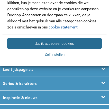
klikken, kun je meer lezen over de cookies die we
gebruiken op deze website en je voorkeuren aanpassen.
Door op ‘Accepteren en doorgaan’ te klikken, ga je
Volg ons op social media
akkoord met het gebruik van alle categorieën cookies
zoals omschreven in ons
cookie statement
.
Ja, ik accepteer cookies
Zelf instellen
Kinderboeken
Voorleesboeken
Leeftijdspagina’s
Prentenboeken
Boekentips 0 - 1,5 jaar
Series & karakters
Peuterboeken
Boekentips 1,5 - 3 jaar
De Gorgels
Inspiratie & nieuws
Babyboeken
Boekentips 3 - 5 jaar
Dog Man
Kinderboekenweek