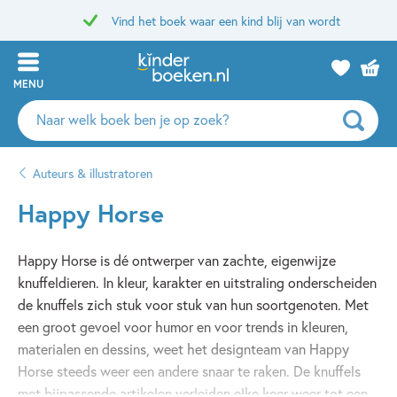
Vind het boek waar een kind blij van wordt
MENU
Zoeken
naar
boeken,
Auteurs & illustratoren
auteurs
en
Happy Horse
uitgevers
Happy Horse is dé ontwerper van zachte, eigenwijze
knuffeldieren. In kleur, karakter en uitstraling onderscheiden
de knuffels zich stuk voor stuk van hun soortgenoten. Met
een groot gevoel voor humor en voor trends in kleuren,
materialen en dessins, weet het designteam van Happy
Horse steeds weer een andere snaar te raken. De knuffels
met bijpassende artikelen verleiden elke keer weer tot een