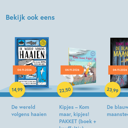
Bekijk ook eens
04-11-2026
04-11-2026
04-11-2026
Hardcover
Hardcover
Hardcover
50
23
,
,
14
,
99
99
22
De wereld
Kipjes – Kom
De blau
volgens haaien
maar, kipjes!
maanste
PAKKET (boek +
Christian
Tonke