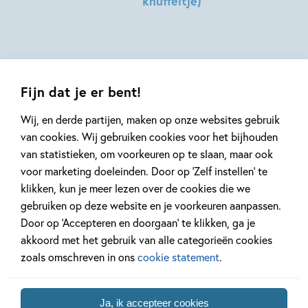
knuffeltje)
Talbot,
Dragt
Sophie
Hilde
Hodge
Peters
Fijn dat je er bent!
Wij, en derde partijen, maken op onze websites gebruik
van cookies. Wij gebruiken cookies voor het bijhouden
van statistieken, om voorkeuren op te slaan, maar ook
Mis geen enkel kinderboek
voor marketing doeleinden. Door op ‘Zelf instellen’ te
of nieuwtje meer en schrijf
klikken, kun je meer lezen over de cookies die we
je in voor onze nieuwsbrief
gebruiken op deze website en je voorkeuren aanpassen.
Ontvang elke twee weken nieuws,
Door op ‘Accepteren en doorgaan’ te klikken, ga je
kinderboekentips en inspiratie!
akkoord met het gebruik van alle categorieën cookies
zoals omschreven in ons
cookie statement
.
E-
mailadres
Ja, ik accepteer cookies