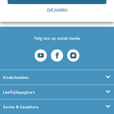
Naar inschrijven
Zelf instellen
Op onze nieuwsbrieven is het
WPG Privacy Statement
van toepassing.
Volg ons op social media
Kinderboeken
Voorleesboeken
Leeftijdspagina’s
Prentenboeken
Boekentips 0 - 1,5 jaar
Series & karakters
Peuterboeken
Boekentips 1,5 - 3 jaar