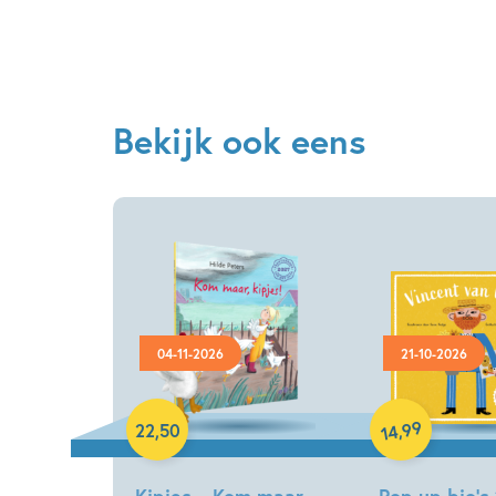
Bekijk ook eens
04-11-2026
21-10-2026
Hardcover
Hardcover
99
,
22
,
50
14