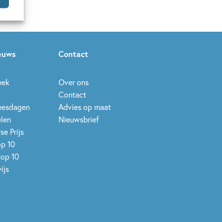
ieuws
Contact
eek
Over ons
Contact
leesdagen
Advies op maat
elen
Nieuwsbrief
se Prijs
op 10
top 10
ijs