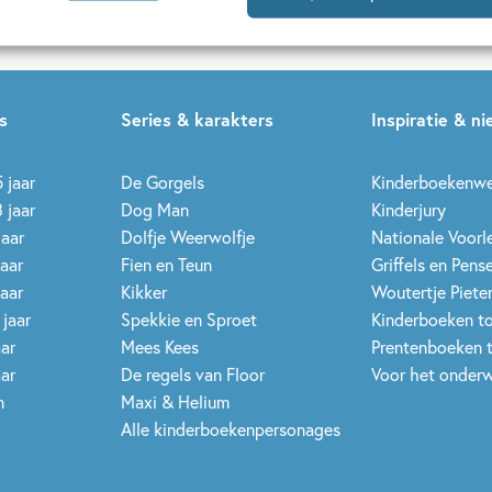
s
Series & karakters
Inspiratie & n
 jaar
De Gorgels
Kinderboekenw
 jaar
Dog Man
Kinderjury
jaar
Dolfje Weerwolfje
Nationale Voor
jaar
Fien en Teun
Griffels en Pens
jaar
Kikker
Woutertje Pieter
 jaar
Spekkie en Sproet
Kinderboeken t
aar
Mees Kees
Prentenboeken 
aar
De regels van Floor
Voor het onderw
n
Maxi & Helium
Alle kinderboekenpersonages