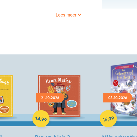
Lees meer
21-10-2026
08-10-2026
Hardcover
Paperback
14
99
,
,
99
15