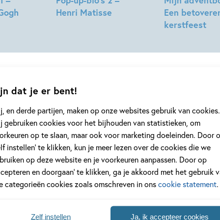
1 –
Pop-up-bio’s 2 –
Mijn adventb
 Gogh
Henri Matisse
Een betovere
kerstfeest
Susie
Hodge,
Natacha
Teresa
Godeau,
Bellón
Miss
Paty
jn dat je er bent!
j, en derde partijen, maken op onze websites gebruik van cookies.
j gebruiken cookies voor het bijhouden van statistieken, om
geen enkel kinderboek of nieuwtje meer 
orkeuren op te slaan, maar ook voor marketing doeleinden. Door 
jf je in voor onze nieuwsbrief
elf instellen’ te klikken, kun je meer lezen over de cookies die we
bruiken op deze website en je voorkeuren aanpassen. Door op
 elke twee weken nieuws, kinderboekentips en inspiratie!
ccepteren en doorgaan’ te klikken, ga je akkoord met het gebruik 
le categorieën cookies zoals omschreven in ons
cookie statement
.
Na
es
Zelf instellen
Ja, ik accepteer cookies
uwsbrieven is het
WPG Privacy Statement
van toepassing.