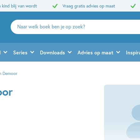
 kind blij van wordt
Vraag gratis advies op maat
Zoeken
naar
boeken,
auteurs
d
Series
Downloads
Advies op maat
Inspir
en
uitgevers
n Demoor
oor