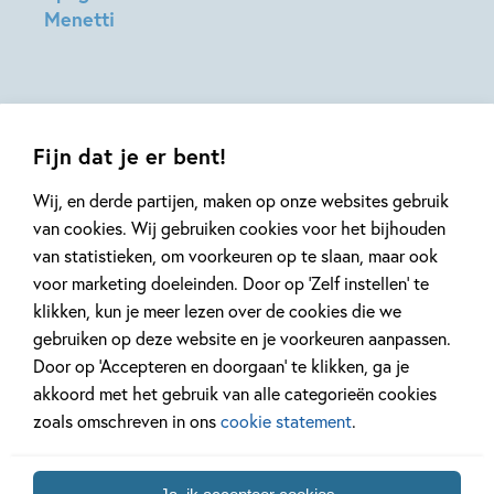
Menetti
Kees
Leibbrandt,
Carl
Hollander
Fijn dat je er bent!
Wij, en derde partijen, maken op onze websites gebruik
van cookies. Wij gebruiken cookies voor het bijhouden
van statistieken, om voorkeuren op te slaan, maar ook
Mis geen enkel kinderboek
voor marketing doeleinden. Door op ‘Zelf instellen’ te
of nieuwtje meer en schrijf
klikken, kun je meer lezen over de cookies die we
je in voor onze nieuwsbrief
gebruiken op deze website en je voorkeuren aanpassen.
Door op ‘Accepteren en doorgaan’ te klikken, ga je
Ontvang elke twee weken nieuws,
akkoord met het gebruik van alle categorieën cookies
kinderboekentips en inspiratie!
zoals omschreven in ons
cookie statement
.
E-
mailadres