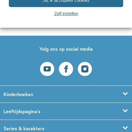
Ja, ik accepteer cookies
Naar inschrijven
Zelf instellen
Op onze nieuwsbrieven is het
WPG Privacy Statement
van toepassing.
Volg ons op social media
Kinderboeken
Voorleesboeken
Leeftijdspagina’s
Prentenboeken
Boekentips 0 - 1,5 jaar
Series & karakters