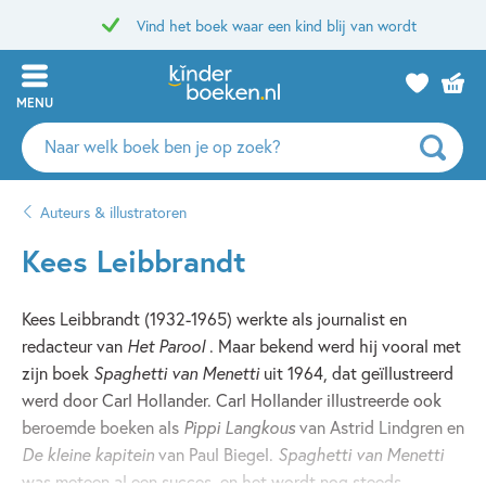
Vind het boek waar een kind blij van wordt
MENU
Zoeken
naar
boeken,
Auteurs & illustratoren
auteurs
en
Kees Leibbrandt
uitgevers
Kees Leibbrandt (1932-1965) werkte als journalist en
redacteur van
Het Parool
. Maar bekend werd hij vooral met
zijn boek
Spaghetti van Menetti
uit 1964, dat geïllustreerd
werd door Carl Hollander. Carl Hollander illustreerde ook
beroemde boeken als
Pippi Langkous
van Astrid Lindgren en
De kleine kapitein
van Paul Biegel.
Spaghetti van Menetti
was meteen al een succes, en het wordt nog steeds