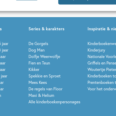
s
Series & karakters
Inspiratie & n
 jaar
De Gorgels
Kinderboekenw
 jaar
Dog Man
Kinderjury
jaar
Dolfje Weerwolfje
Nationale Voor
jaar
Fien en Teun
Griffels en Pens
jaar
Kikker
Woutertje Pieter
 jaar
Spekkie en Sproet
Kinderboeken t
aar
Mees Kees
Prentenboeken 
aar
De regels van Floor
Voor het onderw
n
Maxi & Helium
Alle kinderboekenpersonages