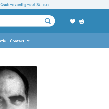
Gratis verzending vanaf 20,- euro
atie
Contact