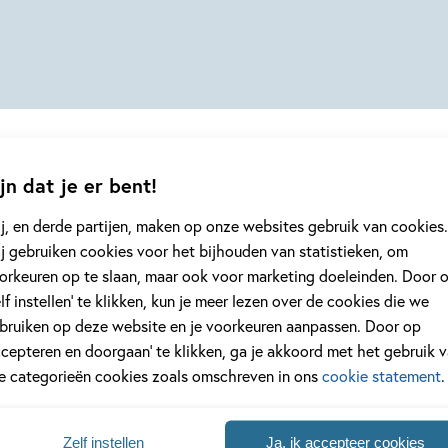
jn dat je er bent!
j, en derde partijen, maken op onze websites gebruik van cookies.
j gebruiken cookies voor het bijhouden van statistieken, om
geen enkel kinderboek of nieuwtje meer 
orkeuren op te slaan, maar ook voor marketing doeleinden. Door 
jf je in voor onze nieuwsbrief
elf instellen’ te klikken, kun je meer lezen over de cookies die we
bruiken op deze website en je voorkeuren aanpassen. Door op
 elke twee weken nieuws, kinderboekentips en inspiratie!
ccepteren en doorgaan’ te klikken, ga je akkoord met het gebruik 
le categorieën cookies zoals omschreven in ons
cookie statement
.
Na
es
Zelf instellen
Ja, ik accepteer cookies
uwsbrieven is het
WPG Privacy Statement
van toepassing.