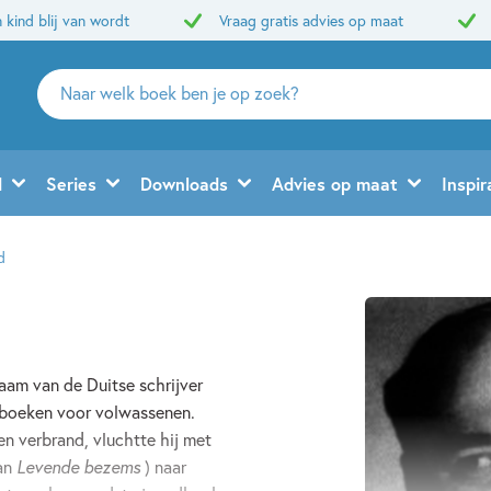
 kind blij van wordt
Vraag gratis advies op maat
Zoeken
naar
boeken,
auteurs
d
Series
Downloads
Advies op maat
Inspir
en
uitgevers
d
naam van de Duitse schrijver
j boeken voor volwassenen.
en verbrand, vluchtte hij met
van
Levende bezems
) naar