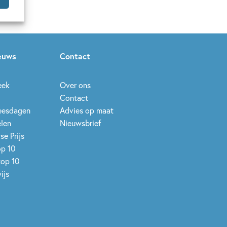
ieuws
Contact
eek
Over ons
Contact
leesdagen
Advies op maat
elen
Nieuwsbrief
se Prijs
op 10
top 10
ijs