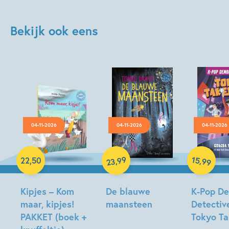
Bekijk ook eens
04-11-2026
04-11-2026
04-11-2026
Hardcover
Hardcover
Hardcover
99
15
,
,
22
,
50
99
23
Kipjes – Kom
De blauwe
K-Pop D
maar, kipjes!
maansteen
Detectiv
PAKKET (boek +
Tokyo T
Tonke