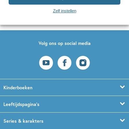
Naar inschrijven
Zelf instellen
Op onze nieuwsbrieven is het
WPG Privacy Statement
van toepassing.
Volg ons op social media
Kinderboeken
Voorleesboeken
Leeftijdspagina’s
Prentenboeken
Boekentips 0 - 1,5 jaar
Series & karakters
Peuterboeken
Boekentips 1,5 - 3 jaar