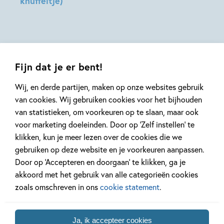
knuffeltje)
Dragt
Stacia
Hilde
Deutsch,
Peters
Lidia
Fernandez,
Katie
Fijn dat je er bent!
Jennings
Campbell
Wij, en derde partijen, maken op onze websites gebruik
van cookies. Wij gebruiken cookies voor het bijhouden
van statistieken, om voorkeuren op te slaan, maar ook
Mis geen enkel kinderboek
voor marketing doeleinden. Door op ‘Zelf instellen’ te
of nieuwtje meer en schrijf
klikken, kun je meer lezen over de cookies die we
je in voor onze nieuwsbrief
gebruiken op deze website en je voorkeuren aanpassen.
Ontvang elke twee weken nieuws,
Door op ‘Accepteren en doorgaan’ te klikken, ga je
kinderboekentips en inspiratie!
akkoord met het gebruik van alle categorieën cookies
zoals omschreven in ons
cookie statement
.
E-
mailadres
Ja, ik accepteer cookies