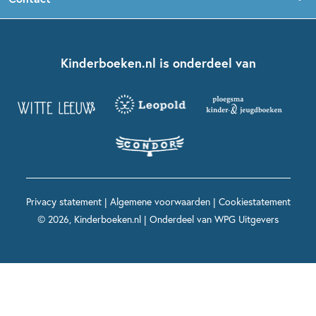
Boekentips 5 - 7 jaar
Dolfje Weerwolfje
Kinderjury
Over ons
Kinderboeken klassiekers
Boekentips 7 - 9 jaar
Fien en Teun
Nationale Voorleesdagen
Contact
Kinderboeken.nl is onderdeel van
Kinderboeken diversiteit
Boekentips 9 - 12 jaar
Kikker
Griffels en Penselen
Advies op maat
Grappige kinderboeken
Boekentips 12+ jaar
Spekkie en Sproet
Woutertje Pieterse Prijs
Nieuwsbrief
Spannende kinderboeken
Boekentips 15+ jaar
Mees Kees
Kinderboeken top 10
Alle boeken per onderwerp
Voor volwassenen
De regels van Floor
Prentenboeken top 10
Privacy statement
|
Algemene voorwaarden
|
Cookiestatement
Maxi & Helium
© 2026, Kinderboeken.nl | Onderdeel van
WPG Uitgevers
Voor het onderwijs
Alle kinderboekenpersonages