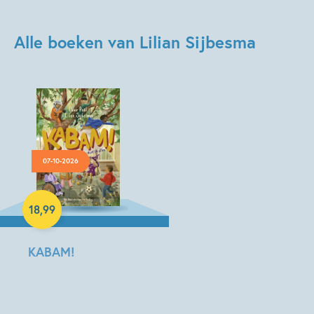
Alle boeken van Lilian Sijbesma
07-10-2026
Hardcover
18
,
99
KABAM!
Floor
Paul,
Lilian