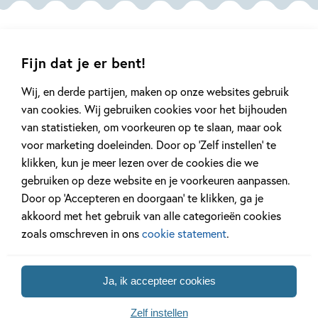
Sijbesma,
Zoë
Corbey
Fijn dat je er bent!
Wij, en derde partijen, maken op onze websites gebruik
Mis geen enkel kinderboek
van cookies. Wij gebruiken cookies voor het bijhouden
of nieuwtje meer en schrijf
van statistieken, om voorkeuren op te slaan, maar ook
je in voor onze nieuwsbrief
voor marketing doeleinden. Door op ‘Zelf instellen’ te
klikken, kun je meer lezen over de cookies die we
Ontvang elke twee weken nieuws,
kinderboekentips en inspiratie!
gebruiken op deze website en je voorkeuren aanpassen.
Door op ‘Accepteren en doorgaan’ te klikken, ga je
E-
akkoord met het gebruik van alle categorieën cookies
mailadres
zoals omschreven in ons
cookie statement
.
Naar inschrijven
Ja, ik accepteer cookies
Op onze nieuwsbrieven is het
WPG Privacy Statement
van toepassing.
Zelf instellen