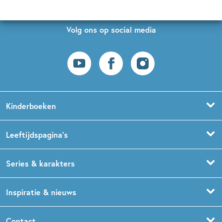
Volg ons op social media
Kinderboeken
Voorleesboeken
Leeftijdspagina’s
Prentenboeken
Boekentips 0 - 1,5 jaar
Series & karakters
Peuterboeken
Boekentips 1,5 - 3 jaar
De Gorgels
Inspiratie & nieuws
Babyboeken
Boekentips 3 - 5 jaar
Dog Man
Kinderboekenweek
Contact
Sprookjesboeken