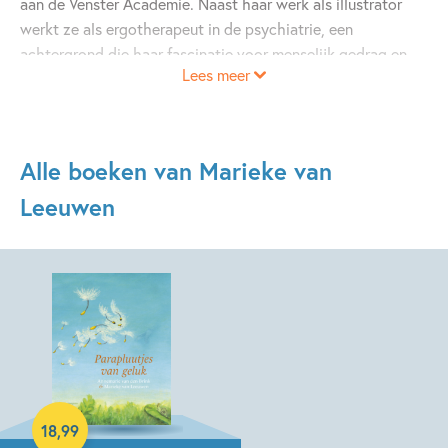
aan de Venster Academie. Naast haar werk als illustrator
werkt ze als ergotherapeut in de psychiatrie, een
achtergrond die haar fascinatie voor menselijk gedrag en
Lees meer
emoties voedt. Ze tekent het liefst werelden waarin je
troost vindt en even kunt ontsnappen.
Parapluutjes van
geluk
is haar debuut als kinderboekillustrator.
Alle boeken van Marieke van
Leeuwen
Hardcover
18
,
99