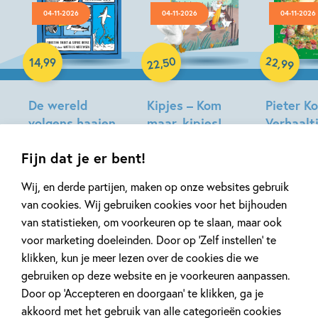
04-11-2026
04-11-2026
04-11-2026
Hardcover
Hardcover
Hardcover
50
22
,
,
14
,
99
99
22
De wereld
Kipjes – Kom
Pieter Ko
volgens haaien
maar, kipjes!
Verhaaltj
PAKKET (boek +
het bos
Christian
Fijn dat je er bent!
knuffeltje)
Talbot,
Beatrix
Sophie
Hilde
Potter
Wij, en derde partijen, maken op onze websites gebruik
Hodge
Peters
van cookies. Wij gebruiken cookies voor het bijhouden
van statistieken, om voorkeuren op te slaan, maar ook
voor marketing doeleinden. Door op ‘Zelf instellen’ te
klikken, kun je meer lezen over de cookies die we
Gerelateerde downloads
gebruiken op deze website en je voorkeuren aanpassen.
Door op ‘Accepteren en doorgaan’ te klikken, ga je
akkoord met het gebruik van alle categorieën cookies