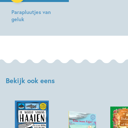
Parapluutjes van
geluk
Annemarie
van
den
Brink,
Marieke
van
Leeuwen
Bekijk ook eens