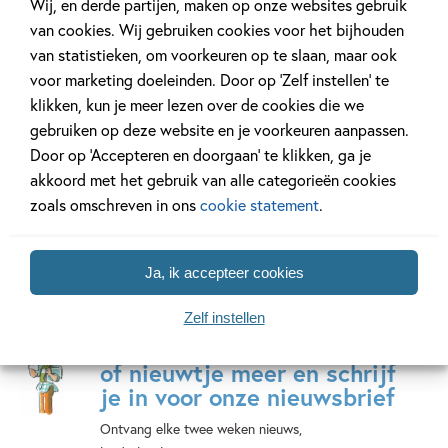
Wij, en derde partijen, maken op onze websites gebruik
of illustrations Bratislava, Museum Jorn Denmark.
van cookies. Wij gebruiken cookies voor het bijhouden
van statistieken, om voorkeuren op te slaan, maar ook
Kunstprentenboeken
voor marketing doeleinden. Door op ‘Zelf instellen’ te
39 delen
klikken, kun je meer lezen over de cookies die we
gebruiken op deze website en je voorkeuren aanpassen.
Door op ‘Accepteren en doorgaan’ te klikken, ga je
Bekijk alle series
akkoord met het gebruik van alle categorieën cookies
zoals omschreven in ons
cookie statement
.
Ja, ik accepteer cookies
Zelf instellen
Mis geen enkel kinderboek
of nieuwtje meer en schrijf
je in voor onze nieuwsbrief
Ontvang elke twee weken nieuws,