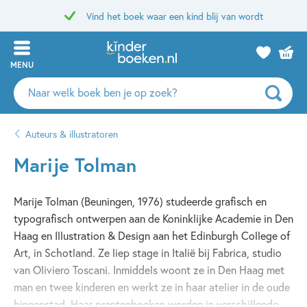
Vind het boek waar een kind blij van wordt
MENU
Zoeken
naar
boeken,
Auteurs & illustratoren
auteurs
en
Marije Tolman
uitgevers
Marije Tolman (Beuningen, 1976) studeerde grafisch en
typografisch ontwerpen aan de Koninklijke Academie in Den
Haag en Illustration & Design aan het Edinburgh College of
Art, in Schotland. Ze liep stage in Italië bij Fabrica, studio
van Oliviero Toscani. Inmiddels woont ze in Den Haag met
man en twee kinderen en werkt ze in haar atelier in de oude
binnenstad. Haar prentenboeken worden in verschillende