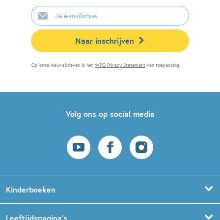
E-
mailadres
Naar inschrijven
Op onze nieuwsbrieven is het
WPG Privacy Statement
van toepassing.
Volg ons op social media
Kinderboeken
Voorleesboeken
Leeftijdspagina’s