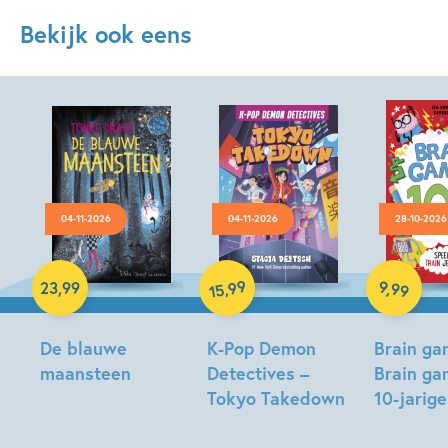
Bekijk ook eens
04-11-2026
04-11-2026
28-10-2026
Hardcover
Hardcover
Paperback
99
9
,
99
,
23
,
99
15
De blauwe
K-Pop Demon
Brain ga
maansteen
Detectives –
Brain ga
Tokyo Takedown
10-jarig
Tonke
Dragt
Stacia
Gareth