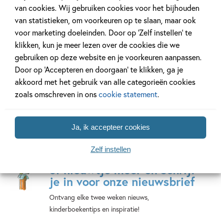
van cookies. Wij gebruiken cookies voor het bijhouden
Thrillseekers
van statistieken, om voorkeuren op te slaan, maar ook
6 delen
voor marketing doeleinden. Door op ‘Zelf instellen’ te
klikken, kun je meer lezen over de cookies die we
gebruiken op deze website en je voorkeuren aanpassen.
Bekijk alle series
Door op ‘Accepteren en doorgaan’ te klikken, ga je
akkoord met het gebruik van alle categorieën cookies
zoals omschreven in ons
cookie statement
.
Ja, ik accepteer cookies
Zelf instellen
Mis geen enkel kinderboek
of nieuwtje meer en schrijf
je in voor onze nieuwsbrief
Ontvang elke twee weken nieuws,
kinderboekentips en inspiratie!