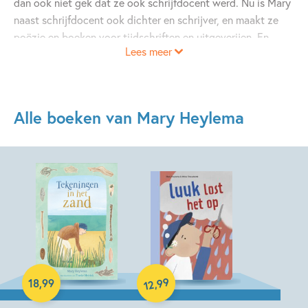
dan ook niet gek dat ze ook schrijfdocent werd. Nu is Mary
naast schrijfdocent ook dichter en schrijver, en maakt ze
poëzie en boeken voor tijdschriften en uitgeverijen. En
Lees meer
daarin kan ze alles zijn, ook cowboy of ontdekkingsreiziger!
Alle boeken van Mary Heylema
Hardcover
Hardcover
99
,
18
,
99
12