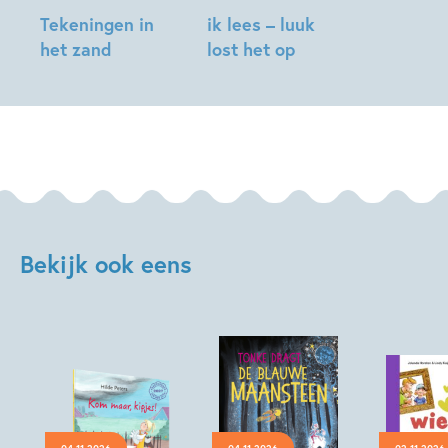
Tekeningen in
ik lees – luuk
het zand
lost het op
Mary
Mary
Heylema,
Heylema,
Tineke
Milou
Meirink
Trouwborst
Bekijk ook eens