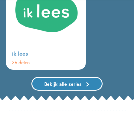
ik lees
36 delen
Bekijk alle series