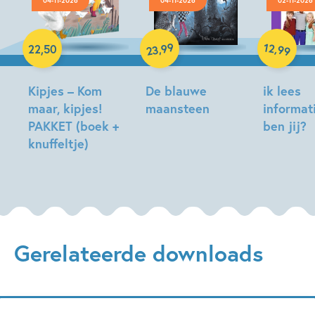
04-11-2026
04-11-2026
02-11-2026
Hardcover
Hardcover
Hardcover
99
12
,
,
22
,
50
99
23
Kipjes – Kom
De blauwe
ik lees
maar, kipjes!
maansteen
informat
PAKKET (boek +
ben jij?
Tonke
knuffeltje)
Dragt
Jolanda
Hilde
Horsten,
Peters
Lindy
Kuijpers
Gerelateerde downloads