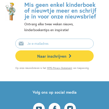
Mis geen enkel kinderboek
of nieuwtje meer en schrijf
je in voor onze nieuwsbrief
Ontvang elke twee weken nieuws,
kinderboekentips en inspiratie!
E-
mailadres
Naar inschrijven
Op onze nieuwsbrieven is het
WPG Privacy Statement
van toepassing.
Volg ons op social media