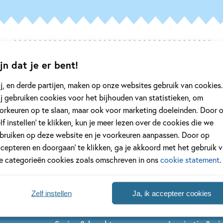
jn dat je er bent!
geen enkel kinderboek of nieuwtje meer 
j, en derde partijen, maken op onze websites gebruik van cookies.
jf je in voor onze nieuwsbrief
j gebruiken cookies voor het bijhouden van statistieken, om
orkeuren op te slaan, maar ook voor marketing doeleinden. Door 
 elke twee weken nieuws, kinderboekentips en inspiratie!
elf instellen’ te klikken, kun je meer lezen over de cookies die we
bruiken op deze website en je voorkeuren aanpassen. Door op
Na
ccepteren en doorgaan’ te klikken, ga je akkoord met het gebruik 
es
le categorieën cookies zoals omschreven in ons
cookie statement
.
uwsbrieven is het
WPG Privacy Statement
van toepassing.
Zelf instellen
Ja, ik accepteer cookies