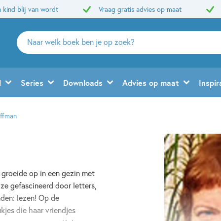
 kind blij van wordt
Vraag gratis advies op maat
Zoeken
naar
boeken,
auteurs
d
Series
Downloads
Advies op maat
Inspir
en
uitgevers
ffman
 groeide op in een gezin met
ze gefascineerd door letters,
den: lezen! Op de
kjes die haar vriendjes