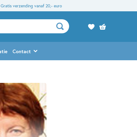
Gratis verzending vanaf 20,- euro
atie
Contact