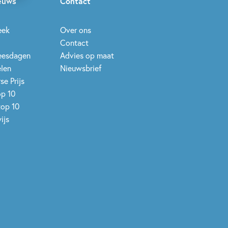
ieuws
Contact
eek
Over ons
Contact
leesdagen
Advies op maat
elen
Nieuwsbrief
se Prijs
op 10
top 10
ijs