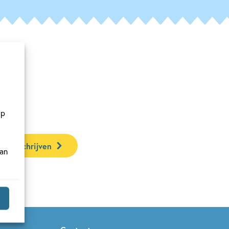
en
op
ar inschrijven
van