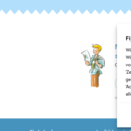
Fi
Mis 
Wi
schri
Wi
vo
Ontvang
‘Z
ge
E-
‘A
mailadr
al
Op onze nie