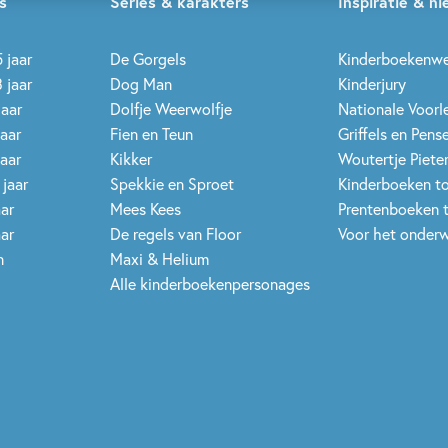
s
Series & karakters
Inspiratie & n
 jaar
De Gorgels
Kinderboekenw
 jaar
Dog Man
Kinderjury
jaar
Dolfje Weerwolfje
Nationale Voor
jaar
Fien en Teun
Griffels en Pens
jaar
Kikker
Woutertje Pieter
 jaar
Spekkie en Sproet
Kinderboeken t
aar
Mees Kees
Prentenboeken 
aar
De regels van Floor
Voor het onderw
n
Maxi & Helium
Alle kinderboekenpersonages