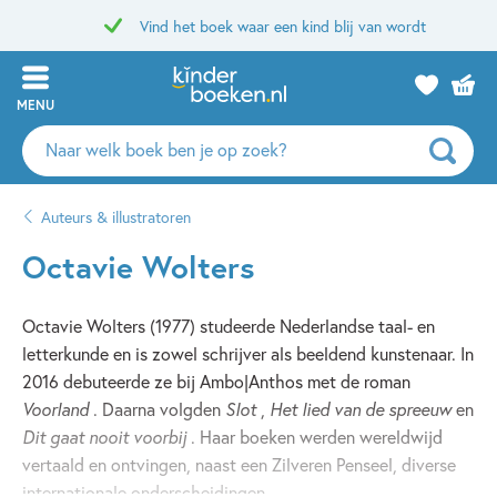
Vind het boek waar een kind blij van wordt
MENU
Zoeken
naar
boeken,
Auteurs & illustratoren
auteurs
en
Octavie Wolters
uitgevers
Octavie Wolters (1977) studeerde Nederlandse taal- en
letterkunde en is zowel schrijver als beeldend kunstenaar. In
2016 debuteerde ze bij Ambo|Anthos met de roman
Voorland
. Daarna volgden
Slot
,
Het lied van de spreeuw
en
Dit gaat nooit voorbij
. Haar boeken werden wereldwijd
vertaald en ontvingen, naast een Zilveren Penseel, diverse
internationale onderscheidingen.