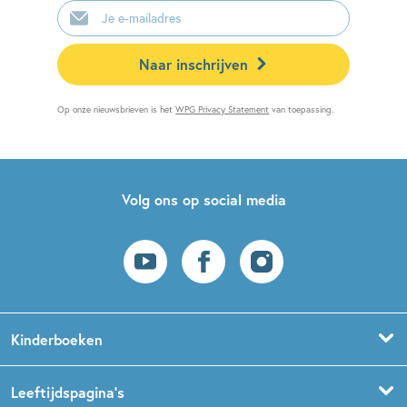
E-
mailadres
Naar inschrijven
Op onze nieuwsbrieven is het
WPG Privacy Statement
van toepassing.
Volg ons op social media
Kinderboeken
Voorleesboeken
Leeftijdspagina’s