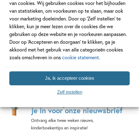
begin’ van Octavie Wolters
van cookies. Wij gebruiken cookies voor het bijhouden
van statistieken, om voorkeuren op te slaan, maar ook
voor marketing doeleinden. Door op ‘Zelf instellen’ te
Lees meer
klikken, kun je meer lezen over de cookies die we
gebruiken op deze website en je voorkeuren aanpassen.
Door op ‘Accepteren en doorgaan’ te klikken, ga je
akkoord met het gebruik van alle categorieën cookies
zoals omschreven in ons
cookie statement
.
Ja, ik accepteer cookies
Zelf instellen
Mis geen enkel kinderboek
of nieuwtje meer en schrijf
je in voor onze nieuwsbrief
Ontvang elke twee weken nieuws,
kinderboekentips en inspiratie!