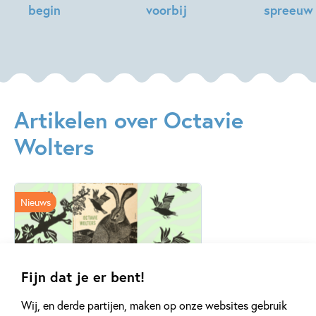
begin
voorbij
spreeuw
Octavie
Octavie
Octavie
Wolters
Wolters
Wolters
Artikelen over Octavie
Wolters
Nieuws
Fijn dat je er bent!
23 SEPTEMBER 2025
Expositie ‘Jij bent mijn
Wij, en derde partijen, maken op onze websites gebruik