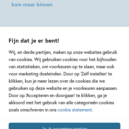
kom maar binnen
Paul
Passchier,
Thedo
Keizer
Fijn dat je er bent!
Wij, en derde partijen, maken op onze websites gebruik
van cookies. Wij gebruiken cookies voor het bijhouden
van statistieken, om voorkeuren op te slaan, maar ook
Mis geen enkel kinderboek
voor marketing doeleinden. Door op ‘Zelf instellen’ te
of nieuwtje meer en schrijf
klikken, kun je meer lezen over de cookies die we
je in voor onze nieuwsbrief
gebruiken op deze website en je voorkeuren aanpassen.
Door op ‘Accepteren en doorgaan’ te klikken, ga je
Ontvang elke twee weken nieuws,
akkoord met het gebruik van alle categorieën cookies
kinderboekentips en inspiratie!
zoals omschreven in ons
cookie statement
.
E-
mailadres
Ja, ik accepteer cookies