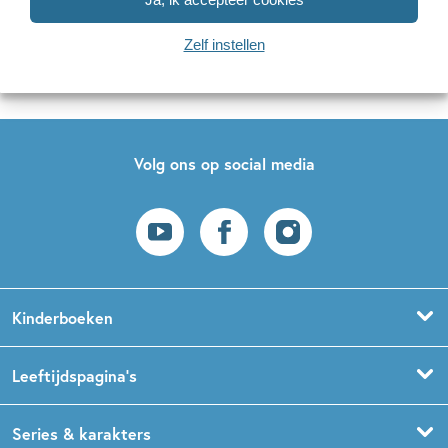
Naar inschrijven
Zelf instellen
Op onze nieuwsbrieven is het
WPG Privacy Statement
van toepassing.
Volg ons op social media
Kinderboeken
Voorleesboeken
Leeftijdspagina’s
Prentenboeken
Boekentips 0 - 1,5 jaar
Series & karakters