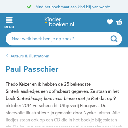
Vind het boek waar een kind blij van wordt
MENU
Zoeken
naar
boeken,
Auteurs & illustratoren
auteurs
en
Paul Passchier
uitgevers
Thedo Keizer en ik hebben de 25 bekendste
Sinterklaasliedjes een opfrisbeurt gegeven. Ze staan in het
boek
Sinterklaasje, kom maar binnen met je Piet
dat op 9
oktober 2014 verscheen bij Uitgeverij Ploegsma. De
sfeervolle illustraties zijn gemaakt door Nynke Talsma. Alle
liedjes staan ook op een CD die in het boekje bijgesloten
zit. De leuke nieuwe arrangementen zijn gemaakt door Henk