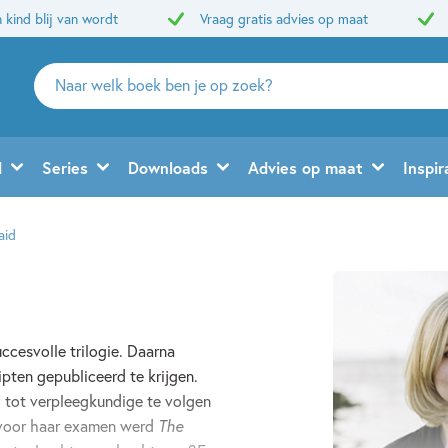
 kind blij van wordt
Vraag gratis advies op maat
Zoeken
naar
boeken,
auteurs
d
Series
Downloads
Advies op maat
Inspir
en
uitgevers
aid
uccesvolle trilogie. Daarna
pten gepubliceerd te krijgen.
g tot verpleegkundige te volgen
 voor haar examen werd
The