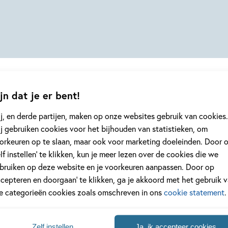
jn dat je er bent!
j, en derde partijen, maken op onze websites gebruik van cookies.
j gebruiken cookies voor het bijhouden van statistieken, om
geen enkel kinderboek of nieuwtje meer 
orkeuren op te slaan, maar ook voor marketing doeleinden. Door 
jf je in voor onze nieuwsbrief
elf instellen’ te klikken, kun je meer lezen over de cookies die we
bruiken op deze website en je voorkeuren aanpassen. Door op
 elke twee weken nieuws, kinderboekentips en inspiratie!
ccepteren en doorgaan’ te klikken, ga je akkoord met het gebruik 
le categorieën cookies zoals omschreven in ons
cookie statement
.
Na
es
Zelf instellen
Ja, ik accepteer cookies