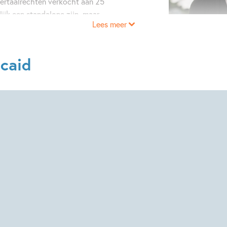
vertaalrechten verkocht aan 25
ijk een standalone zijn, maar
Lees meer
zers dat ze besloot een
ss
.
ncaid