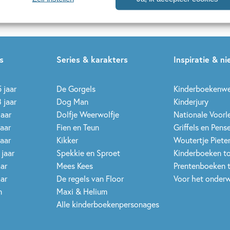
uwsbrieven is het
WPG Privacy Statement
van toepassing.
s
Series & karakters
Inspiratie & n
 jaar
De Gorgels
Kinderboekenw
 jaar
Dog Man
Kinderjury
jaar
Dolfje Weerwolfje
Nationale Voor
jaar
Fien en Teun
Griffels en Pens
jaar
Kikker
Woutertje Pieter
 jaar
Spekkie en Sproet
Kinderboeken t
aar
Mees Kees
Prentenboeken 
aar
De regels van Floor
Voor het onderw
n
Maxi & Helium
Alle kinderboekenpersonages