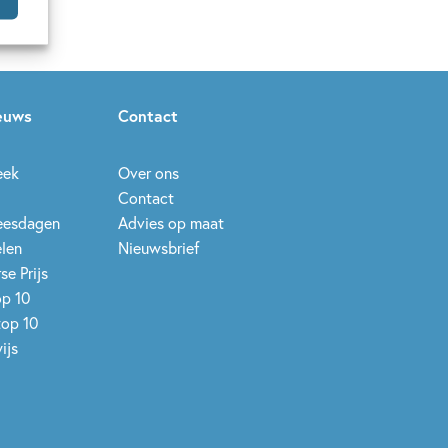
ieuws
Contact
eek
Over ons
Contact
leesdagen
Advies op maat
elen
Nieuwsbrief
se Prijs
op 10
top 10
ijs