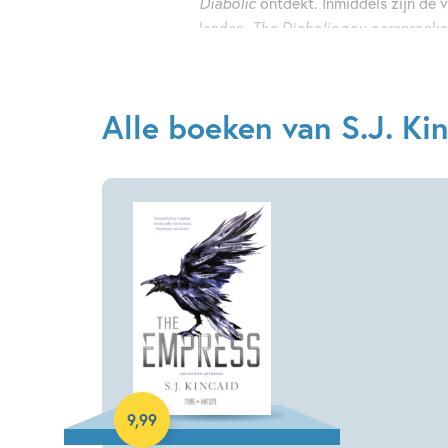
Diabolic
ontdekt. Inmiddels zijn de 
landen.
The Diabolic
zou oorspronkel
Kincaid ontving zoveel vragen van le
vervolgdeel te schrijven:
The Empre
Alle boeken van S.J. Ki
E-book
9
,
99