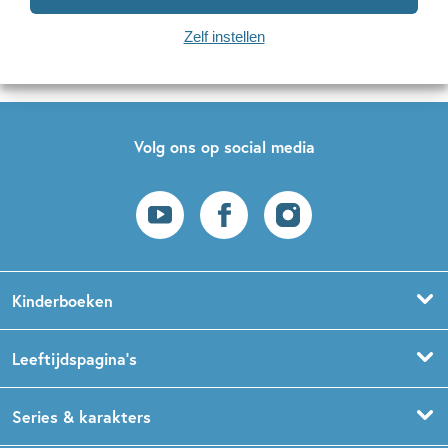
Zelf instellen
Op onze nieuwsbrieven is het
WPG Privacy Statement
van toepassing.
Volg ons op social media
Kinderboeken
Voorleesboeken
Leeftijdspagina’s
Prentenboeken
Boekentips 0 - 1,5 jaar
Series & karakters
Peuterboeken
Boekentips 1,5 - 3 jaar