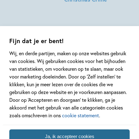
André
Anouk
Kuipers,
Filippini,
Paco
Djohr
Vink
Guedra
Fijn dat je er bent!
Wij, en derde partijen, maken op onze websites gebruik
van cookies. Wij gebruiken cookies voor het bijhouden
van statistieken, om voorkeuren op te slaan, maar ook
Mis geen enkel kinderboek
voor marketing doeleinden. Door op ‘Zelf instellen’ te
of nieuwtje meer en schrijf
klikken, kun je meer lezen over de cookies die we
je in voor onze nieuwsbrief
gebruiken op deze website en je voorkeuren aanpassen.
Ontvang elke twee weken nieuws,
Door op ‘Accepteren en doorgaan’ te klikken, ga je
kinderboekentips en inspiratie!
akkoord met het gebruik van alle categorieën cookies
zoals omschreven in ons
cookie statement
.
E-
mailadres
Ja, ik accepteer cookies
Naar inschrijven