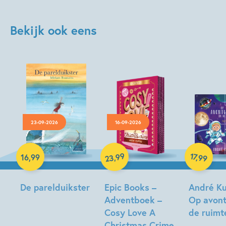
Bekijk ook eens
23-09-2026
16-09-2026
Hardcover
Hardcover
Paperback
99
17
,
,
16
,
99
99
23
De parelduikster
Epic Books –
André Ku
Adventboek –
Op avont
Miriam
Cosy Love A
de ruimt
Bouwens
Christmas Crime