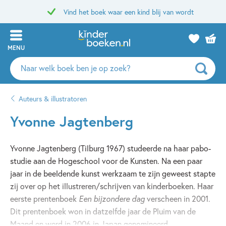
Vind het boek waar een kind blij van wordt
MENU
Zoeken
naar
boeken,
Auteurs & illustratoren
auteurs
en
Yvonne Jagtenberg
uitgevers
Yvonne Jagtenberg (Tilburg 1967) studeerde na haar pabo-
studie aan de Hogeschool voor de Kunsten. Na een paar
jaar in de beeldende kunst werkzaam te zijn geweest stapte
zij over op het illustreren/schrijven van kinderboeken. Haar
eerste prentenboek
Een bijzondere dag
verscheen in 2001.
Dit prentenboek won in datzelfde jaar de Pluim van de
Maand en werd in 2006 in Japan genomineerd.