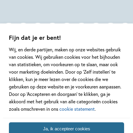
Jagtenberg
Jagtenberg
Jagtenberg
Fijn dat je er bent!
Wij, en derde partijen, maken op onze websites gebruik
van cookies. Wij gebruiken cookies voor het bijhouden
van statistieken, om voorkeuren op te slaan, maar ook
Mis geen enkel kinderboek
voor marketing doeleinden. Door op ‘Zelf instellen’ te
of nieuwtje meer en schrijf
klikken, kun je meer lezen over de cookies die we
je in voor onze nieuwsbrief
gebruiken op deze website en je voorkeuren aanpassen.
Ontvang elke twee weken nieuws,
Door op ‘Accepteren en doorgaan’ te klikken, ga je
kinderboekentips en inspiratie!
akkoord met het gebruik van alle categorieën cookies
E-
zoals omschreven in ons
cookie statement
.
mailadres
Naar inschrijven
Ja, ik accepteer cookies