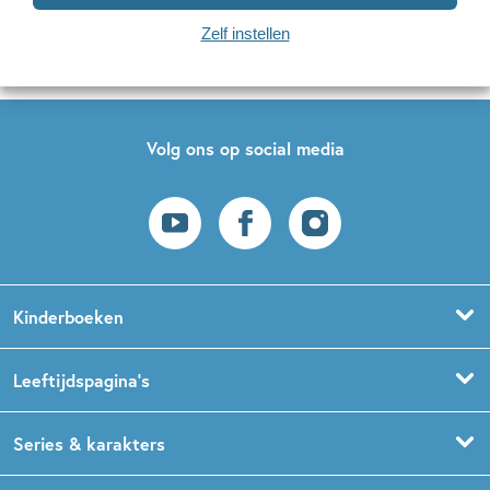
Zelf instellen
Op onze nieuwsbrieven is het
WPG Privacy Statement
van toepassing.
Volg ons op social media
Kinderboeken
Voorleesboeken
Leeftijdspagina’s
Prentenboeken
Boekentips 0 - 1,5 jaar
Series & karakters
Peuterboeken
Boekentips 1,5 - 3 jaar
De Gorgels