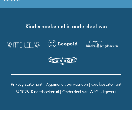
Boekentips 5 - 7 jaar
Dolfje Weerwolfje
Kinderjury
Over ons
Kinderboeken klassiekers
Boekentips 7 - 9 jaar
Fien en Teun
Nationale Voorleesdagen
Contact
Kinderboeken.nl is onderdeel van
Kinderboeken diversiteit
Boekentips 9 - 12 jaar
Kikker
Griffels en Penselen
Advies op maat
Grappige kinderboeken
Boekentips 12+ jaar
Spekkie en Sproet
Woutertje Pieterse Prijs
Nieuwsbrief
Spannende kinderboeken
Boekentips 15+ jaar
Mees Kees
Kinderboeken top 10
Alle boeken per onderwerp
Voor volwassenen
De regels van Floor
Prentenboeken top 10
Privacy statement
|
Algemene voorwaarden
|
Cookiestatement
Maxi & Helium
© 2026, Kinderboeken.nl | Onderdeel van
WPG Uitgevers
Voor het onderwijs
Alle kinderboekenpersonages