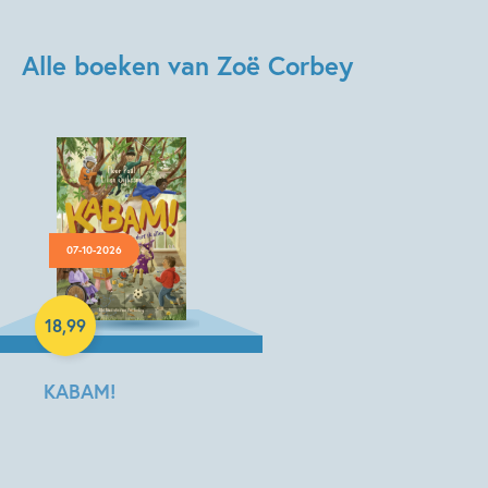
Alle boeken van Zoë Corbey
07-10-2026
Hardcover
18
,
99
KABAM!
Floor
Paul,
Lilian