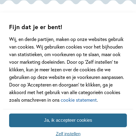
Sijbesma,
Zoë
Corbey
Fijn dat je er bent!
Wij, en derde partijen, maken op onze websites gebruik
Mis geen enkel kinderboek
van cookies. Wij gebruiken cookies voor het bijhouden
of nieuwtje meer en schrijf
van statistieken, om voorkeuren op te slaan, maar ook
je in voor onze nieuwsbrief
voor marketing doeleinden. Door op ‘Zelf instellen’ te
klikken, kun je meer lezen over de cookies die we
Ontvang elke twee weken nieuws,
kinderboekentips en inspiratie!
gebruiken op deze website en je voorkeuren aanpassen.
Door op ‘Accepteren en doorgaan’ te klikken, ga je
E-
akkoord met het gebruik van alle categorieën cookies
mailadres
zoals omschreven in ons
cookie statement
.
Naar inschrijven
Ja, ik accepteer cookies
Op onze nieuwsbrieven is het
WPG Privacy Statement
van toepassing.
Zelf instellen