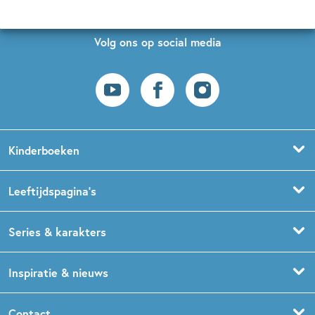
Volg ons op social media
Kinderboeken
Voorleesboeken
Leeftijdspagina’s
Prentenboeken
Boekentips 0 - 1,5 jaar
Series & karakters
Peuterboeken
Boekentips 1,5 - 3 jaar
De Gorgels
Inspiratie & nieuws
Babyboeken
Boekentips 3 - 5 jaar
Dog Man
Kinderboekenweek
Contact
Sprookjesboeken