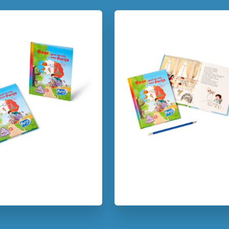
Aantal pagina's:
40
Uitgever:
Uitgeve
Verschijningsdatum:
17-02-
Kenmerken van dit boek
5 – 7 jaar
7 – 9 jaar
Dagelijks leven
Op & rond
Woorden & taal
Manon Si