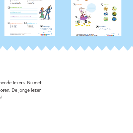
nnende lezers. Nu met
toren. De jonge lezer
n!