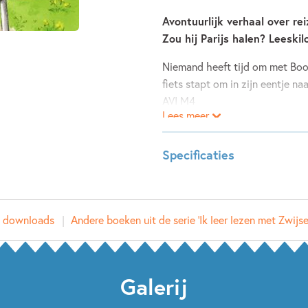
Avontuurlijk verhaal over rei
Zou hij Parijs halen? Leeski
Niemand heeft tijd om met Boor
fiets stapt om in zijn eentje na
AVI M4
Lees meer
Specificaties
Leeftijdsindicatie:
6 - 8 ja
ISBN:
97890
e downloads
Andere boeken uit de serie 'Ik leer lezen met Zwijse
NUR:
287
Type:
Hardco
Auteur(s):
Manon 
Galerij
Illustrator:
Andrea 
Prijs:
11
,
99