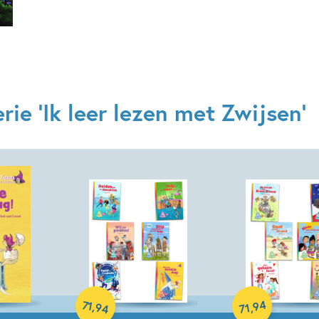
ie 'Ik leer lezen met Zwijsen'
Samengesteld pakket
Samengesteld p
71
94
,
,
94
71