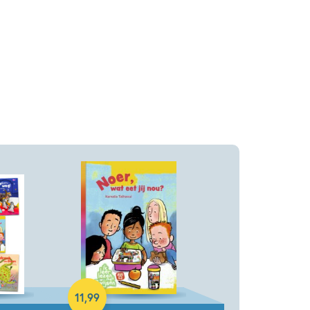
akket
Hardcover
11
,
99