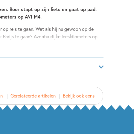
zen. Boor stapt op zijn fiets en gaat op pad.
lometers op AVI M4.
 op reis te gaan. Wat als hij nu gewoon op de
ar Parijs te gaan? Avontuurlijke leeskilometers op
ar
48747023
n'
Gerelateerde artikelen
Bekijk ook eens
ver
Sikkel
Kruis