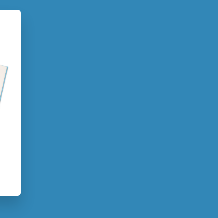
rij Zwijsen
2023
Beginnende lezer & AVI boeken
 school
Reizen & (verre) landen
kkel
Andrea Kruis