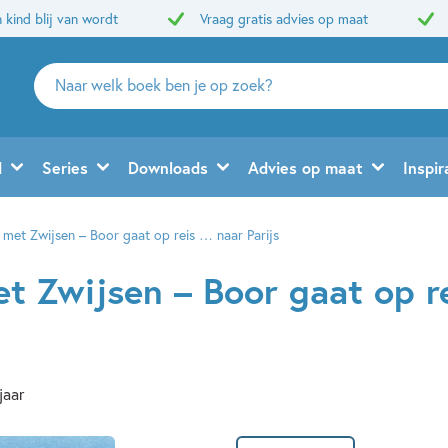
 kind blij van wordt
Vraag gratis advies op maat
Zoeken
naar
boeken,
auteurs
d
Series
Downloads
Advies op maat
Inspir
en
uitgevers
n met Zwijsen – Boor gaat op reis … naar Parijs
met Zwijsen – Boor gaat op 
jaar