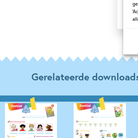
ge
‘A
al
Gerelateerde download