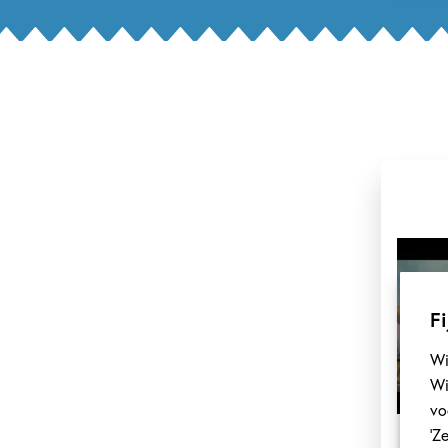
Fi
Wi
Wi
vo
‘Z