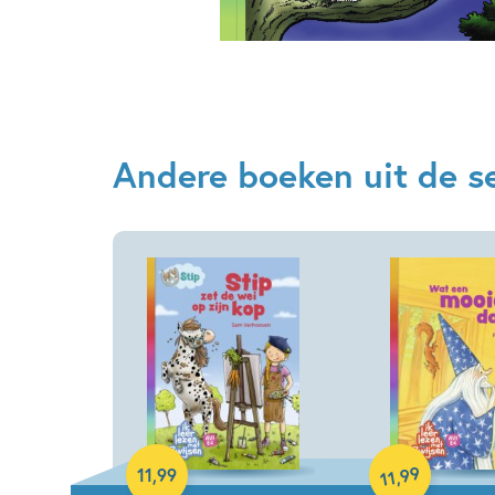
Andere boeken uit de ser
Hardcover
99
11
,
99
,
11
Hardcover