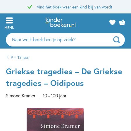
Vind het boek waar een kind blij van wordt
MENU
Zoeken
naar
boeken,
9 – 12 jaar
auteurs
en
Griekse tragedies – De Griekse
uitgevers
tragedies – Oidipous
Simone Kramer
10 - 100 jaar