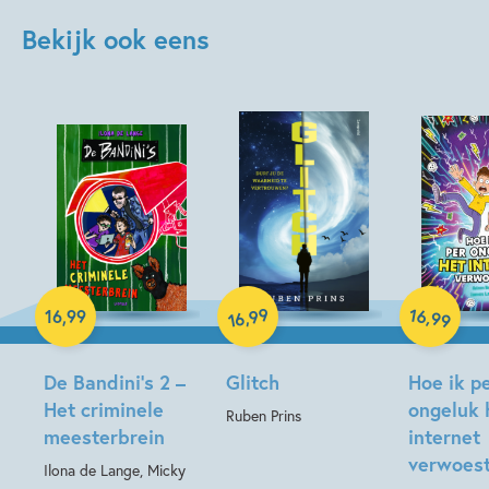
Bekijk ook eens
Paperback
Hardcover
99
16
,
,
16
,
99
99
16
Hardcover
De Bandini’s 2 –
Glitch
Hoe ik p
Het criminele
ongeluk 
Ruben Prins
meesterbrein
internet
verwoes
Ilona de Lange, Micky