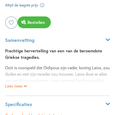
Altijd de laagste prijs
Bestellen
Samenvatting
Prachtige hervertelling van een van de beroemdste
Griekse tragedies.
Ooit is voorspeld dat Oidipous zijn vader, koning Laios, zou
doden en met zijn moeder zou trouwen. Laios doet er alles
aan om dit te voorkomen, maar niemand kan het noodlot
Lees meer
afwenden. De gevolgen zijn verschrikkelijk… Naar de
bekende tragedie van Sophokles, aangevuld met twee
beroemde verhalen uit de Griekse mythologie: 'Dionysos,
Specificaties
de god van de wijn' en 'Pan en de rieten fluit'.
Leeftijdsindicatie:
10 - 100 jaar