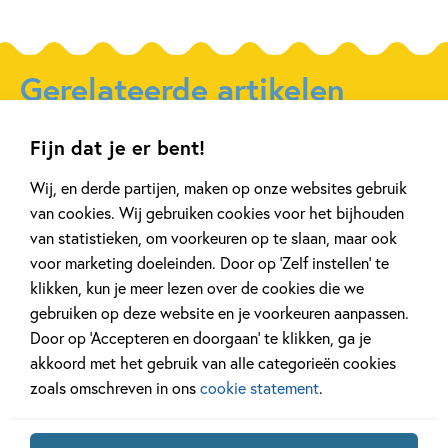
Gerelateerde artikelen
Fijn dat je er bent!
Tiplijst
Achtergrond
Wij, en derde partijen, maken op onze websites gebruik
van cookies. Wij gebruiken cookies voor het bijhouden
van statistieken, om voorkeuren op te slaan, maar ook
voor marketing doeleinden. Door op ‘Zelf instellen’ te
27 APRIL 2026
20 APRIL 2026
klikken, kun je meer lezen over de cookies die we
De mooiste cadeauboeken
Oplossing ‘De 
gebruiken op deze website en je voorkeuren aanpassen.
voor Moederdag
puzzel!
Door op ‘Accepteren en doorgaan’ te klikken, ga je
akkoord met het gebruik van alle categorieën cookies
zoals omschreven in ons
cookie statement
.
Lees meer
Lees meer