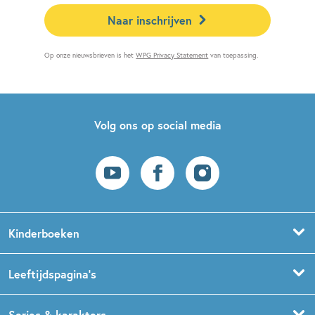
Naar inschrijven
Op onze nieuwsbrieven is het
WPG Privacy Statement
van toepassing.
Volg ons op social media
Kinderboeken
Voorleesboeken
Leeftijdspagina’s
Prentenboeken
Boekentips 0 - 1,5 jaar
Series & karakters