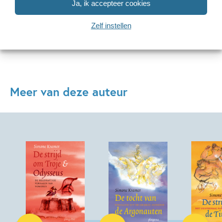
Ja, ik accepteer cookies
Bekijk alle artikelen
Zelf instellen
Meer van deze auteur
E-book
Paperback
Paperback