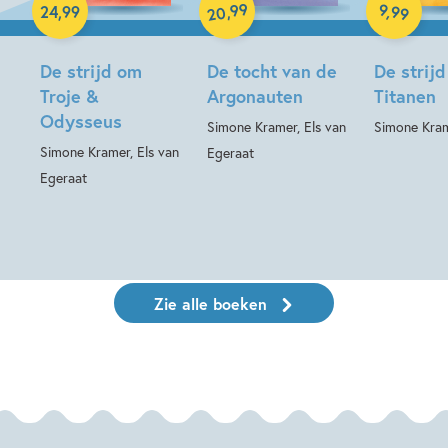
99
9
,
99
,
24
,
99
20
De strijd om
De tocht van de
De strij
Troje &
Argonauten
Titanen
Odysseus
Simone Kramer, Els van
Simone Kra
Simone Kramer, Els van
Egeraat
Egeraat
Zie alle boeken