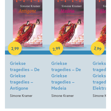
E-book
E-book
E-book
99
2
,
99
2
,
99
,
2
Griekse
Griekse
Griekse
tragedies – De
tragedies – De
tragedie
Griekse
Griekse
Griekse
tragedies –
tragedies –
tragedie
Antigone
Medeia
Elektra
Simone Kramer
Simone Kramer
Simone Kra