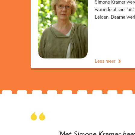
Simone Kramer werd 
woonde al snel 'uit
Leiden. Daarna werkt
Lees meer
'Met Simone Kramer heef