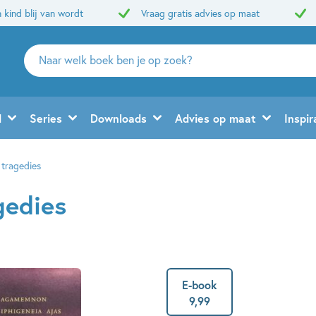
 kind blij van wordt
Vraag gratis advies op maat
Zoeken
naar
boeken,
auteurs
d
Series
Downloads
Advies op maat
Inspir
en
uitgevers
 tragedies
gedies
E-book
9
,
99