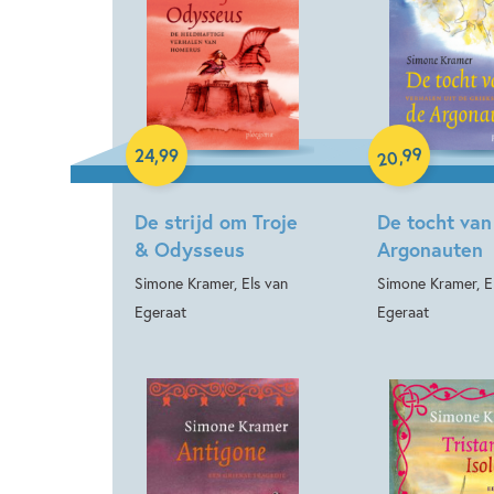
Paperback
Paperback
99
,
24
,
99
20
De strijd om Troje
De tocht van
& Odysseus
Argonauten
Simone Kramer, Els van
Simone Kramer, E
Egeraat
Egeraat