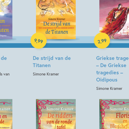
E-book
E-book
99
9
,
99
,
2
 de
De strijd van de
Griekse trage
Titanen
– De Griekse
tragedies –
ls van
Simone Kramer
Oidipous
Simone Kramer