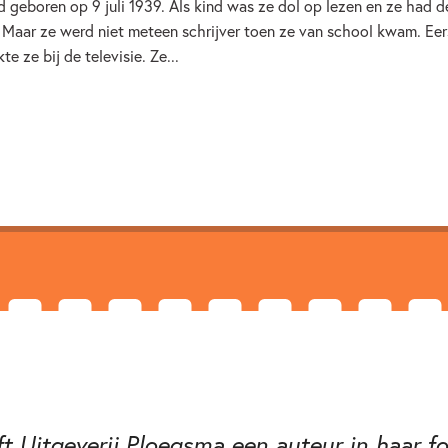
geboren op 9 juli 1939. Als kind was ze dol op lezen en ze had d
Oudheid
Sprookjes, myth
'. Maar ze werd niet meteen schrijver toen ze van school kwam. Eer
e ze bij de televisie. Ze...
Simone Kramer
t Uitgeverij Ploegsma een auteur in haar f