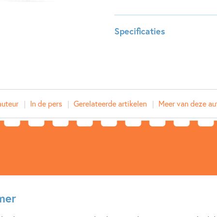
volwassenen die hun ‘klassieken’
Els van Egeraat.
Specificaties
Leeftijdsindicatie:
10 - 99 
ISBN:
978902
NUR:
277
Type:
E-book
auteur
In de pers
Gerelateerde artikelen
Meer van deze au
Auteur(s):
Simone
Prijs:
9
,
99
Aantal pagina's:
208
Uitgever:
Ploegs
Verschijningsdatum:
23-04-
Kenmerken van e-book
mer
12+ jaar
15+ jaar
9 