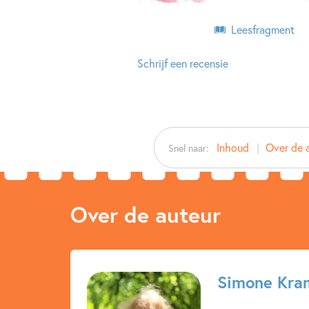
Leesfragment
Schrijf een recensie
Inhoud
Over de 
Snel naar:
Over de auteur
Simone Kra