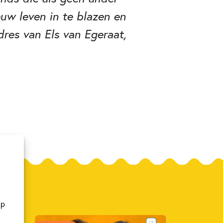
euw leven in te blazen en
res van Els van Egeraat,
op