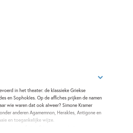
oerd in het theater: de klassieke Griekse
ides en Sophokles. Op de affiches prijken de namen
maar wie waren dat ook alweer? Simone Kramer
an onder anderen Agamemnon, Herakles, Antigone en
aie en toegankelijke wijze.
e gezin vanaf circa 9 jaar, gymnasiasten en