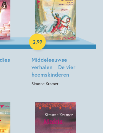
E-book
2
,
99
dies
Middeleeuwse
verhalen – De vier
heemskinderen
Simone Kramer