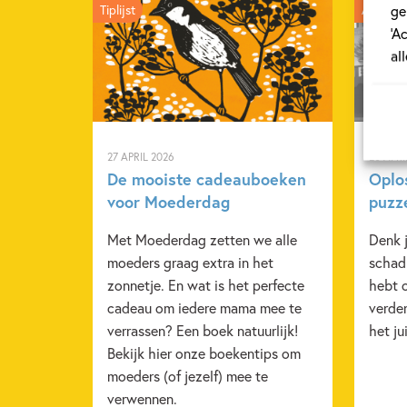
ge
Tiplijst
Achterg
‘A
al
27 APRIL 2026
20 APRI
De mooiste cadeauboeken
Oplo
voor Moederdag
puzz
Met Moederdag zetten we alle
Denk j
moeders graag extra in het
schad
zonnetje. En wat is het perfecte
hebt 
cadeau om iedere mama mee te
verder
verrassen? Een boek natuurlijk!
het ju
Bekijk hier onze boekentips om
moeders (of jezelf) mee te
verwennen.