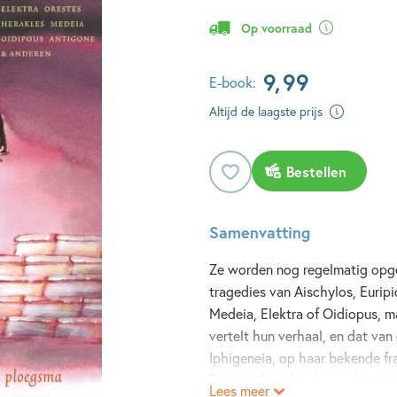
Op voorraad
9
,
99
E-book:
Altijd de laagste prijs
Bestellen
Samenvatting
Ze worden nog regelmatig opgev
tragedies van Aischylos, Eurip
Medeia, Elektra of Oidiopus, 
vertelt hun verhaal, en dat v
Iphigeneia, op haar bekende fra
Een prachtig boek voor het hel
Lees meer