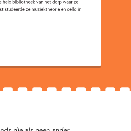
e hele bibliotheek van het dorp waar ze
en & legendes
Voor volwassenen
st studeerde ze muziektheorie en cello in
onds die als geen ander