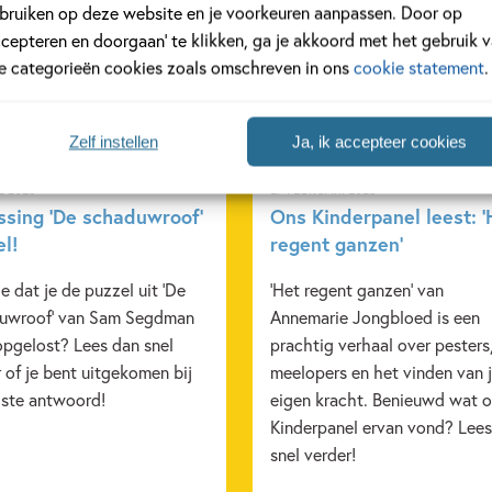
bruiken op deze website en je voorkeuren aanpassen. Door op
rond
Kinderpanel
ccepteren en doorgaan’ te klikken, ga je akkoord met het gebruik 
le categorieën cookies zoals omschreven in ons
cookie statement
.
Zelf instellen
Ja, ik accepteer cookies
L 2026
27 FEBRUARI 2026
ssing ‘De schaduwroof’
Ons Kinderpanel leest: ‘
el!
regent ganzen’
e dat je de puzzel uit 'De
'Het regent ganzen' van
uwroof' van Sam Segdman
Annemarie Jongbloed is een
opgelost? Lees dan snel
prachtig verhaal over pesters
 of je bent uitgekomen bij
meelopers en het vinden van 
iste antwoord!
eigen kracht. Benieuwd wat 
Kinderpanel ervan vond? Lees
snel verder!