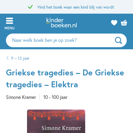
Vind het boek waar een kind blij van wordt
MENU
Zoeken
naar
boeken,
9 – 12 jaar
auteurs
en
Griekse tragedies – De Griekse
uitgevers
tragedies – Elektra
Simone Kramer
10 - 100 jaar