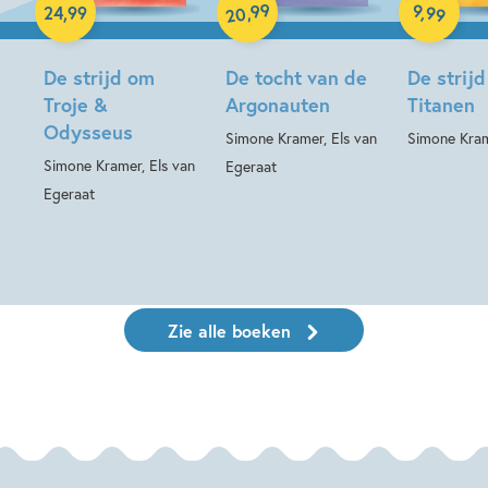
99
9
,
99
,
24
,
99
20
De strijd om
De tocht van de
De strij
Troje &
Argonauten
Titanen
Odysseus
Simone Kramer, Els van
Simone Kra
Simone Kramer, Els van
Egeraat
Egeraat
Zie alle boeken