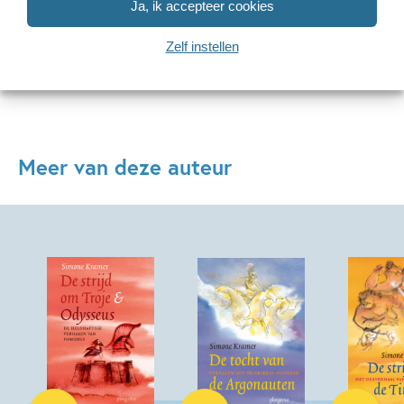
Ja, ik accepteer cookies
Bekijk alle artikelen
Zelf instellen
Meer van deze auteur
E-book
Paperback
Paperback