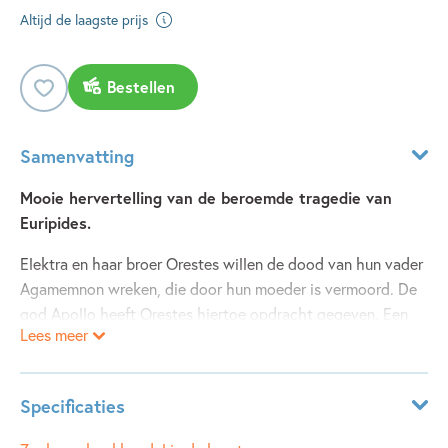
Altijd de laagste prijs
Bestellen
Samenvatting
Mooie hervertelling van de beroemde tragedie van
Euripides.
Elektra en haar broer Orestes willen de dood van hun vader
Agamemnon wreken, die door hun moeder is vermoord. De
god Apollo heeft Orestes hiertoe opdracht gegeven. Een
Lees meer
verhaal naar de bekende tragedie van Euripides, aangevuld
met een beroemd verhaal uit de Griekse mythologie:
'Europa en de stier'.
Specificaties
'De auteur vertelt de bekende tragedies van de Griekse
Leeftijdsindicatie:
10 - 100 jaar