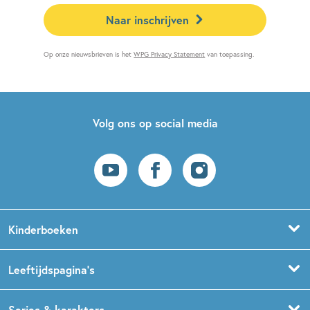
Naar inschrijven
Op onze nieuwsbrieven is het
WPG Privacy Statement
van toepassing.
Volg ons op social media
Kinderboeken
Voorleesboeken
Leeftijdspagina’s
Prentenboeken
Boekentips 0 - 1,5 jaar
Series & karakters