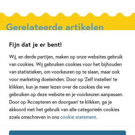
Gerelateerde artikelen
Fijn dat je er bent!
Tiplijst
Achtergrond
Wij, en derde partijen, maken op onze websites gebruik
van cookies. Wij gebruiken cookies voor het bijhouden
van statistieken, om voorkeuren op te slaan, maar ook
voor marketing doeleinden. Door op ‘Zelf instellen’ te
27 APRIL 2026
20 APRIL 2026
klikken, kun je meer lezen over de cookies die we
De mooiste cadeauboeken
Oplossing ‘De 
gebruiken op deze website en je voorkeuren aanpassen.
voor Moederdag
puzzel!
Door op ‘Accepteren en doorgaan’ te klikken, ga je
akkoord met het gebruik van alle categorieën cookies
zoals omschreven in ons
cookie statement
.
Lees meer
Lees meer