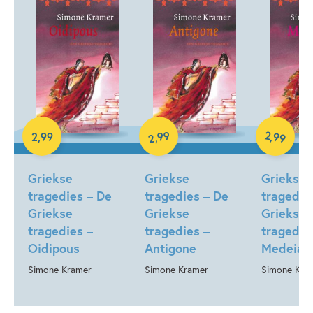
E-book
E-book
E-book
99
2
,
99
2
,
99
,
2
Griekse
Griekse
Griekse
tragedies – De
tragedies – De
tragedie
Griekse
Griekse
Griekse
tragedies –
tragedies –
tragedie
Oidipous
Antigone
Medeia
Simone Kramer
Simone Kramer
Simone Kra