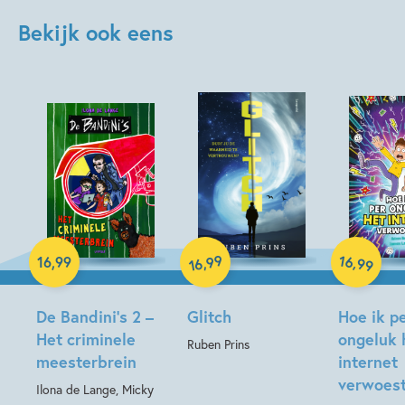
Bekijk ook eens
Paperback
Hardcover
99
16
,
,
16
,
99
99
16
Hardcover
De Bandini’s 2 –
Glitch
Hoe ik p
Het criminele
ongeluk 
Ruben Prins
meesterbrein
internet
verwoes
Ilona de Lange, Micky