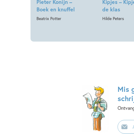
Pieter Konijn –
Kipjes – Kipj
Boek en knuffel
de klas
Beatrix Potter
Hilde Peters
Mis 
schri
Ontvang
E-
mailadr