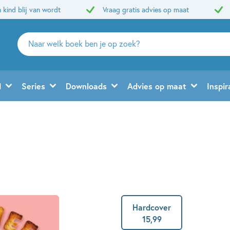
 kind blij van wordt
Vraag gratis advies op maat
Zoeken
naar
boeken,
auteurs
d
Series
Downloads
Advies op maat
Inspir
en
uitgevers
Hardcover
15
,
99