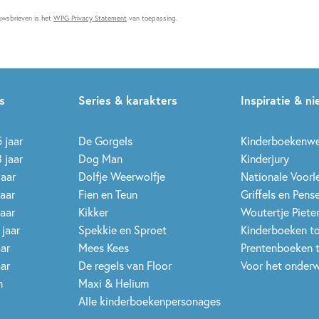
uwsbrieven is het
WPG Privacy Statement
van toepassing.
s
Series & karakters
Inspiratie & n
 jaar
De Gorgels
Kinderboekenw
 jaar
Dog Man
Kinderjury
jaar
Dolfje Weerwolfje
Nationale Voor
jaar
Fien en Teun
Griffels en Pens
jaar
Kikker
Woutertje Pieter
 jaar
Spekkie en Sproet
Kinderboeken t
aar
Mees Kees
Prentenboeken 
aar
De regels van Floor
Voor het onderw
n
Maxi & Helium
Alle kinderboekenpersonages