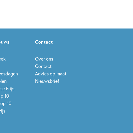
ieuws
Contact
eek
Over ons
Contact
leesdagen
Advies op maat
elen
Nieuwsbrief
se Prijs
op 10
top 10
ijs