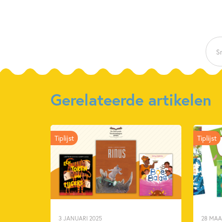
Sn
Gerelateerde artikelen
Tiplijst
Tiplijst
3 JANUARI 2025
28 MAA