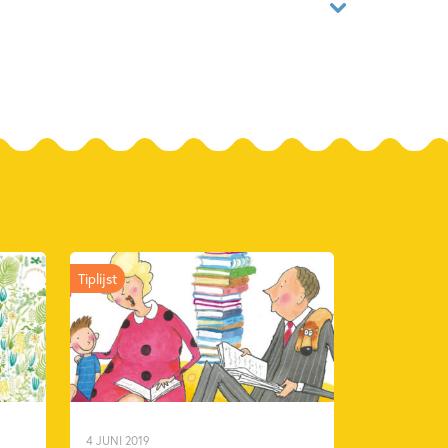
02286452
ver
Tosti
el
2025
Tiplijst
ti
4 JUNI 2019