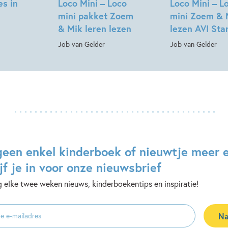
es in
Loco Mini – Loco
Loco Mini – L
mini pakket Zoem
mini Zoem & 
& Mik leren lezen
lezen AVI Sta
Job van Gelder
Job van Gelder
geen enkel kinderboek of nieuwtje meer 
jf je in voor onze nieuwsbrief
 elke twee weken nieuws, kinderboekentips en inspiratie!
Na
es