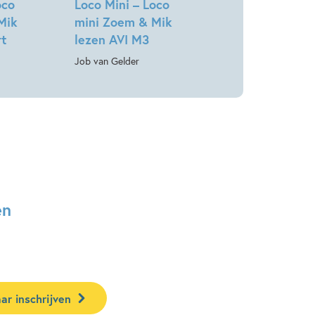
oco
Loco Mini – Loco
Mik
mini Zoem & Mik
rt
lezen AVI M3
Job van Gelder
en
ar inschrijven