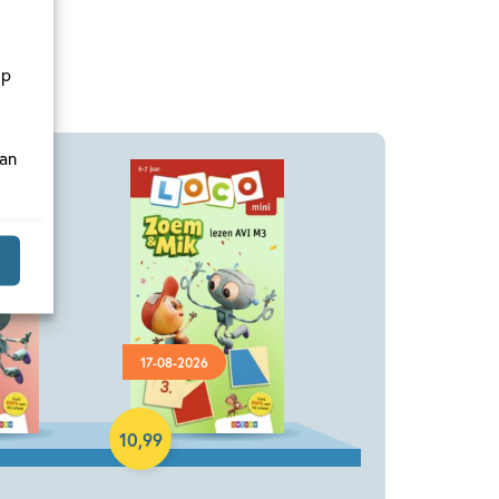
op
van
17-08-2026
Paperback
10
,
99