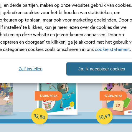
j, en derde partijen, maken op onze websites gebruik van cookies.
j gebruiken cookies voor het bijhouden van statistieken, om
orkeuren op te slaan, maar ook voor marketing doeleinden. Door 
elf instellen’ te klikken, kun je meer lezen over de cookies die we
bruiken op deze website en je voorkeuren aanpassen. Door op
ccepteren en doorgaan’ te klikken, ga je akkoord met het gebruik 
le categorieën cookies zoals omschreven in ons
cookie statement
.
Zelf instellen
Ja, ik accepteer cookies
17-08-2026
17-08-2026
Paperback
Paperback
32
99
,
,
50
10