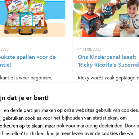
I 2025
14 APRIL 2025
eukste spellen voor de
Ons Kinderpanel leest:
ntie!
‘Ricky Ricotta’s Superro
kantie is weer begonnen,
Ricky wordt vaak geplaagd 
ijd om spelletjes te spelen!
pestkoppen. Hij wou dat hij 
erspellen van Zwijsen zijn
vriend had die hem kon help
jn dat je er bent!
alleen leuk, maar ook
Op een dag gaat Ricky’s wen
aam. Of je nu in de auto zit
vervulling: hij krijgt een vrie
j, en derde partijen, maken op onze websites gebruik van cookies.
weg naar je bestemming, op
het is geen gewone. Het is e
j gebruiken cookies voor het bijhouden van statistieken, om
mping ontspant of thuis aan
SUPER-vriend! 'Ricky Ricotta'
orkeuren op te slaan, maar ook voor marketing doeleinden. Door 
enieten bent van je vakantie,
Superrobot' is een nieuwe ser
elf instellen’ te klikken, kun je meer lezen over de cookies die we