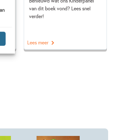
de
Benieuwd wat ons Kinderpanel
wat
van dit boek vond? Lees snel
van
 Lees
verder!
Lees meer