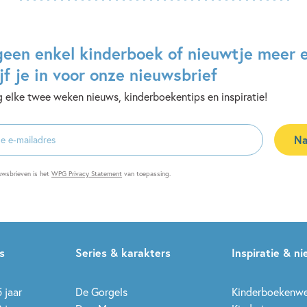
geen enkel kinderboek of nieuwtje meer 
jf je in voor onze nieuwsbrief
 elke twee weken nieuws, kinderboekentips en inspiratie!
Na
es
uwsbrieven is het
WPG Privacy Statement
van toepassing.
s
Series & karakters
Inspiratie & n
 jaar
De Gorgels
Kinderboekenw