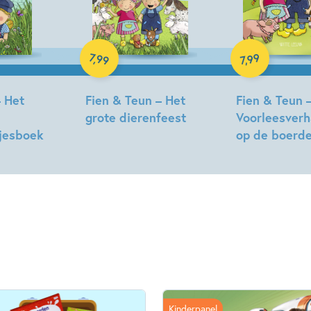
Luisterboek
Familie & gezin
Humor
Luisterboek
7
99
,
99
,
7
– Het
Fien & Teun – Het
Fien & Teun 
grote dierenfeest
Voorleesverh
jesboek
op de boerde
Kinderpanel