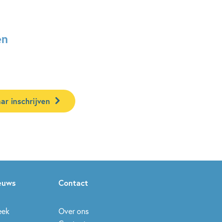
en
ar inschrijven
ieuws
Contact
eek
Over ons