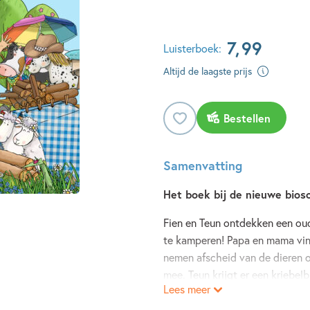
7
,
99
Luisterboek:
Altijd de laagste prijs
Bestellen
Samenvatting
Het boek bij de nieuwe bios
Fien en Teun ontdekken een oud
te kamperen! Papa en mama vind
nemen afscheid van de dieren op
mee. Teun krijgt er een kriebel
Lees meer
lastig. Zeker als de dieren z
komt!