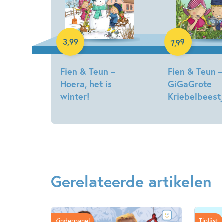
Luisterboek
Luisterboek
99
3
,
99
,
7
Fien & Teun –
Fien & Teun 
Hoera, het is
GiGaGrote
winter!
Kriebelbeest
Gerelateerde artikelen
Kinderpanel
Tiplijst