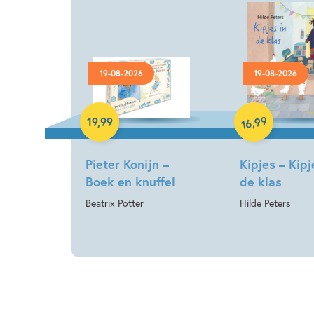
19-08-2026
19-08-2026
Hardcover
Hardcover
99
,
19
,
99
16
Pieter Konijn –
Kipjes – Kipj
Boek en knuffel
de klas
Beatrix Potter
Hilde Peters