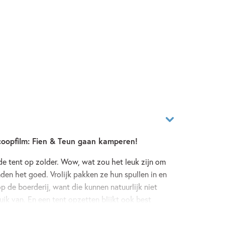
coopfilm: Fien & Teun gaan kamperen!
e tent op zolder. Wow, wat zou het leuk zijn om
en het goed. Vrolijk pakken ze hun spullen in en
 de boerderij, want die kunnen natuurlijk niet
buik van. En een tent opzetten blijkt ook best
ich er toch mee komen bemoeien… Als dat maar goed