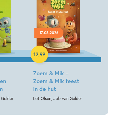
17-08-2026
Hardcover
12
,
99
Zoem & Mik –
Een
Zoem & Mik feest
om
in de hut
 Gelder
Lot Olsen, Job van Gelder