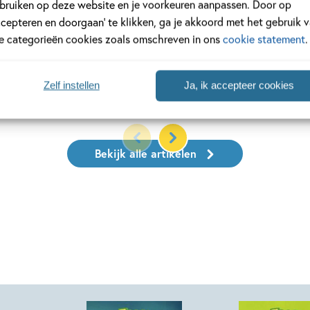
spellen zorgen voor
van Dav Pilkey, bekend van 
bruiken op deze website en je voorkeuren aanpassen. Door op
ang vermaak.
Dog man-boeken. Benieuwd 
ccepteren en doorgaan’ te klikken, ga je akkoord met het gebruik 
ons Kinderpanel ervan vond?
le categorieën cookies zoals omschreven in ons
cookie statement
.
snel verder!
Zelf instellen
Ja, ik accepteer cookies
meer
Lees meer
Bekijk alle artikelen