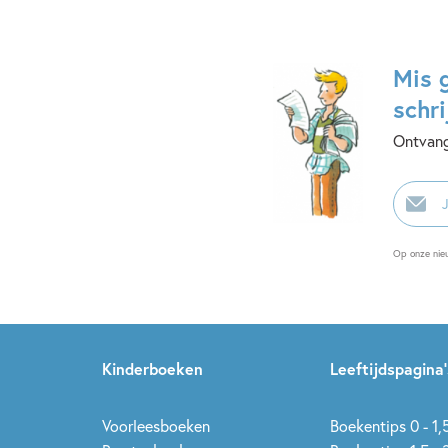
Mis 
schri
Ontvang
E-
mailadr
Op onze nie
Kinderboeken
Leeftijdspagina’
Voorleesboeken
Boekentips 0 - 1,5