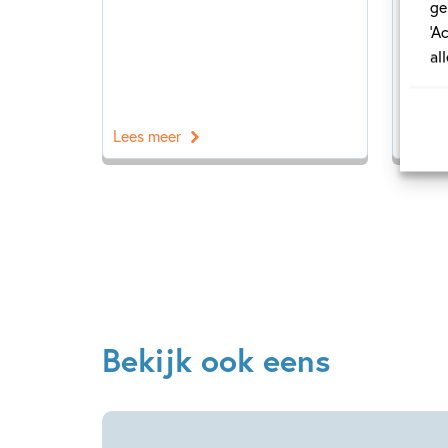
deze 
ge
urenl
‘A
al
Lees meer
Lees 
Bekijk ook eens