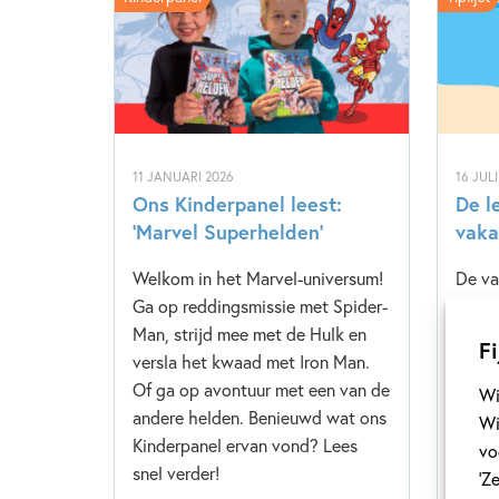
11 JANUARI 2026
16 JUL
Ons Kinderpanel leest:
De l
‘Marvel Superhelden’
vaka
Welkom in het Marvel-universum!
De va
Ga op reddingsmissie met Spider-
dus t
Man, strijd mee met de Hulk en
De le
Fi
versla het kwaad met Iron Man.
niet 
Of ga op avontuur met een van de
leerz
Wi
andere helden. Benieuwd wat ons
onder
Wi
Kinderpanel ervan vond? Lees
de ca
vo
snel verder!
het g
‘Z