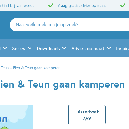
 kind blij van wordt
Vraag gratis advies op maat
Zoeken
naar
boeken,
auteurs
d
Series
Downloads
Advies op maat
Inspir
en
uitgevers
 Teun – Fien & Teun gaan kamperen
Fien & Teun gaan kamperen
Luisterboek
7
,
99