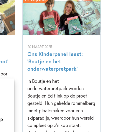
20 MAART 2025
Ons Kinderpanel leest:
bot’
‘Boutje en het
onderwaterpretpark’
door
een
In Boutje en het
en.
onderwaterpretpark worden
s in
Boutje en Ed flink op de proef
nd. En
gesteld. Hun geliefde rommelberg
en
moet plaatsmaken voor een
s
skiparadijs, waardoor hun wereld
op
ie
compleet op z’n kop staat.