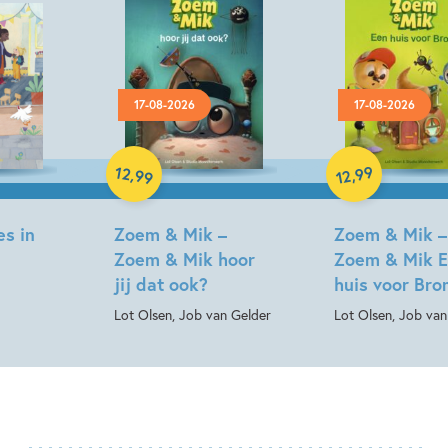
17-08-2026
17-08-2026
Hardcover
Hardcover
12
99
,
,
99
12
es in
Zoem & Mik –
Zoem & Mik –
Zoem & Mik hoor
Zoem & Mik 
jij dat ook?
huis voor Br
Lot Olsen, Job van Gelder
Lot Olsen, Job van