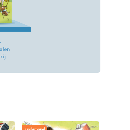
Op & rond de boerderij
Voorleesboeken
–
alen
rij
Kinderpanel