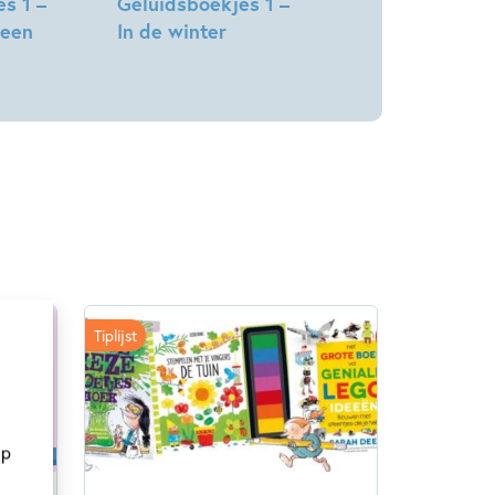
s 1 –
Geluidsboekjes 1 –
 een
In de winter
Tiplijst
op