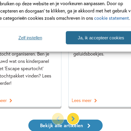
bruiken op deze website en je voorkeuren aanpassen. Door op
 2024
11 JUNI 2024
ccepteren en doorgaan’ te klikken, ga je akkoord met het gebruik 
Kinderpanel test een
De leukste en mooiste
le categorieën cookies zoals omschreven in ons
cookie statement
.
pe-speurtocht!
geluidsboekjes
it superleuke kant-en-klare
Breng jouw boek tot leven m
Zelf instellen
Ja, ik accepteer cookies
tochtenpakket kan je in een
slechts een druk op de knop.
mdraai een leuke
Ontdek de leukste en mooist
tocht organiseren. Ben je
geluidsboekjes.
uwd wat ons kinderpanel
et 'Escape speurtocht'
tochtpakket vinden? Lees
erder!
meer
Lees meer
Bekijk alle artikelen