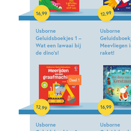
99
,
16
,
99
12
Hardcover
Hardcover
Usborne
Usborne
Geluidsboekjes 1 –
Geluidsboekj
Wat een lawaai bij
Meevliegen i
de dino’s!
raket!
Deel 1
12
,
16
,
99
99
Hardcover
Hardcover
Usborne
Usborne