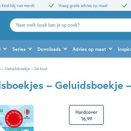
 kind blij van wordt
Vraag gratis advies op maat
Zoeken
naar
boeken,
auteurs
d
Series
Downloads
Advies op maat
Inspir
en
uitgevers
 – Geluidsboekje – De kust
sboekjes – Geluidsboekje –
Hardcover
16
,
99