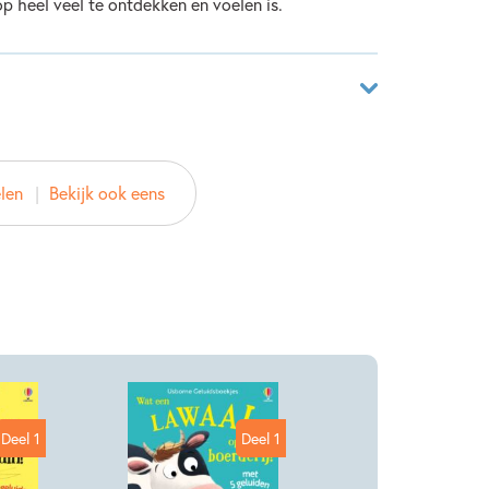
rop heel veel te ontdekken en voelen is.
4993210
elen
Bekijk ook eens
ver
 Publishers
2021
Deel 1
Deel 1