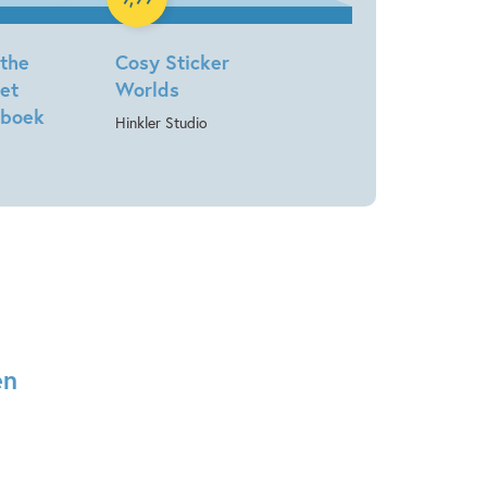
 the
Cosy Sticker
et
Worlds
nboek
Hinkler Studio
en