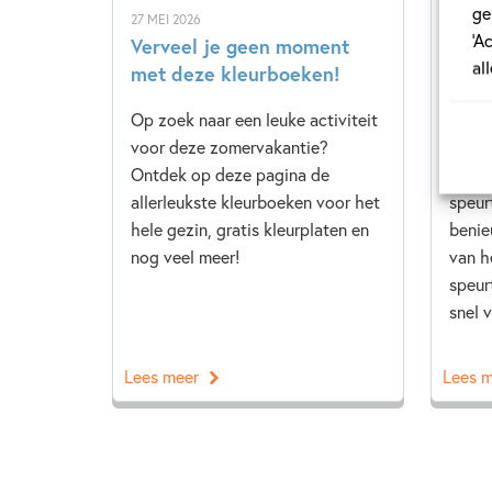
ge
27 MEI 2026
17 JULI
‘A
Verveel je geen moment
Ons 
al
met deze kleurboeken!
Esca
Op zoek naar een leuke activiteit
Met d
voor deze zomervakantie?
speur
Ontdek op deze pagina de
hando
allerleukste kleurboeken voor het
speur
hele gezin, gratis kleurplaten en
benie
nog veel meer!
van h
speur
snel v
Lees meer
Lees 