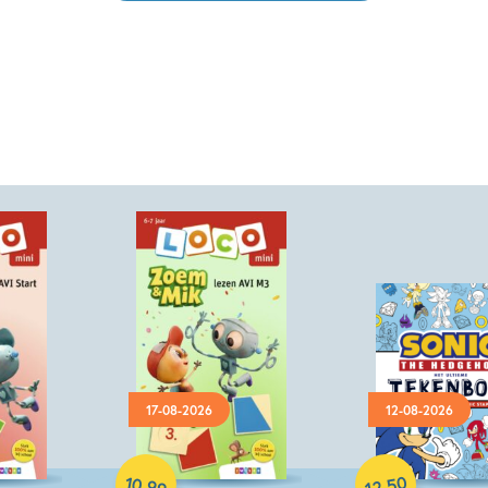
17-08-2026
12-08-2026
Paperback
Paperback
10
50
,
,
99
12