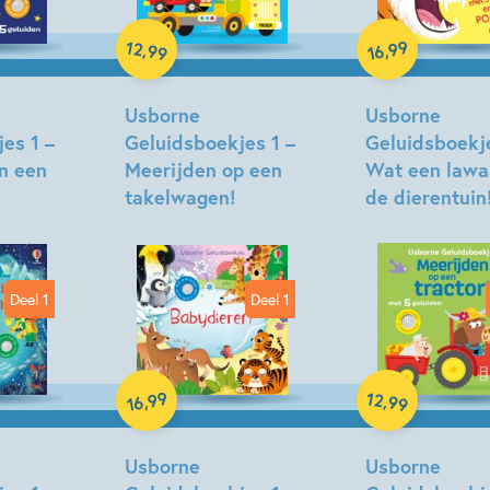
12
99
,
,
99
16
Hardcover
Hardcover
Usborne
Usborne
es 1 –
Geluidsboekjes 1 –
Geluidsboekje
n een
Meerijden op een
Wat een lawaa
takelwagen!
de dierentuin
Deel 1
Deel 1
Hardcover
99
12
,
,
99
16
Hardcover
Usborne
Usborne