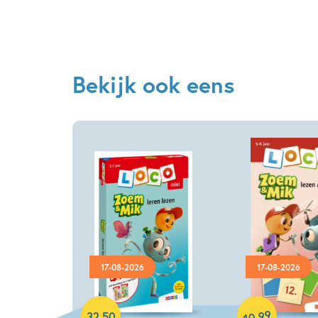
Bekijk ook eens
17-08-2026
17-08-2026
Paperback
Paperback
99
,
32
,
50
10