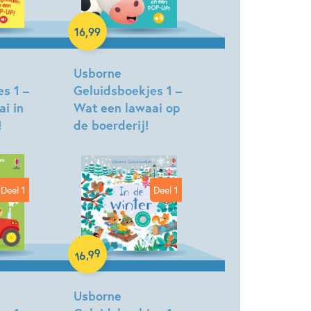
16
,
99
Hardcover
Usborne
s 1 –
Geluidsboekjes 1 –
i in
Wat een lawaai op
!
de boerderij!
Deel 1
Deel 1
Hardcover
99
,
16
Usborne