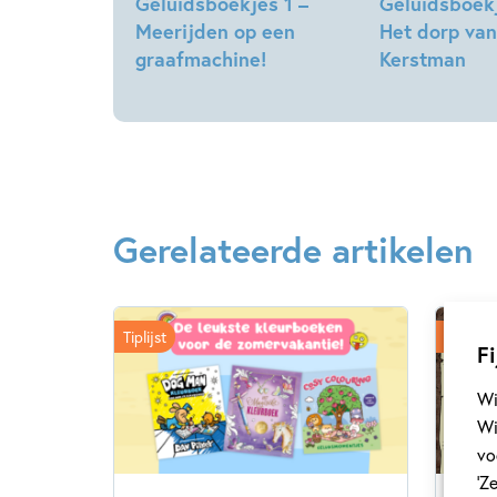
Geluidsboekjes 1 –
Geluidsboekj
Meerijden op een
Het dorp van
graafmachine!
Kerstman
Gerelateerde artikelen
Tiplijst
Kinderp
Fi
Wi
Wi
vo
‘Z