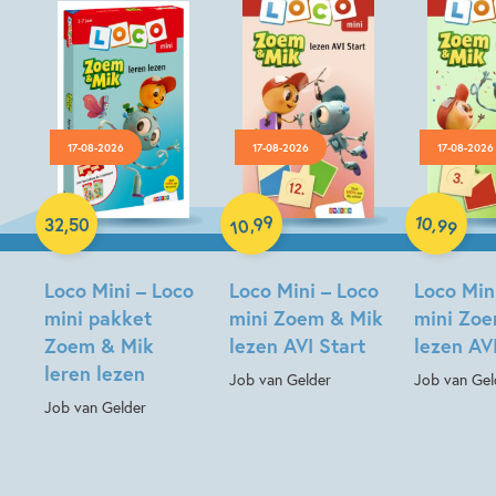
17-08-2026
17-08-2026
17-08-2026
Paperback
Paperback
Paperback
99
10
,
,
32
,
50
99
10
Loco Mini – Loco
Loco Mini – Loco
Loco Min
mini pakket
mini Zoem & Mik
mini Zo
Zoem & Mik
lezen AVI Start
lezen AV
leren lezen
Job van Gelder
Job van Gel
Job van Gelder