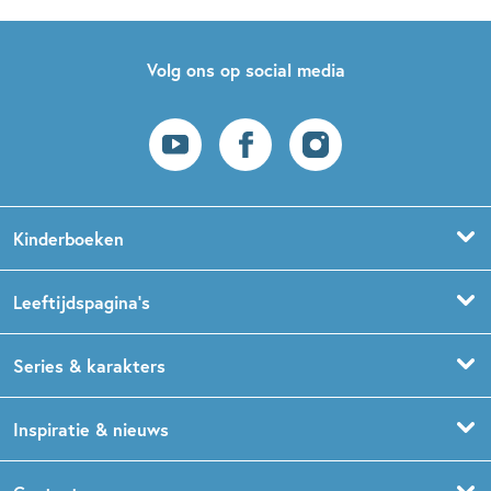
Volg ons op social media
Kinderboeken
Voorleesboeken
Leeftijdspagina’s
Prentenboeken
Boekentips 0 - 1,5 jaar
Series & karakters
Peuterboeken
Boekentips 1,5 - 3 jaar
De Gorgels
Inspiratie & nieuws
Babyboeken
Boekentips 3 - 5 jaar
Dog Man
Kinderboekenweek