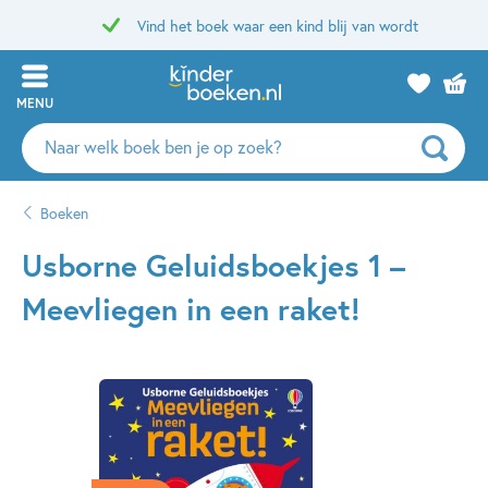
Vind het boek waar een kind blij van wordt
MENU
Zoeken
naar
boeken,
Boeken
auteurs
en
Usborne Geluidsboekjes 1 –
uitgevers
Meevliegen in een raket!