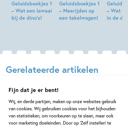
Geluidsboekjes 1
Geluidsboekjes 1
Geluidsb
– Wat een lawaai
– Meerijden op
– Wat ee
bij de dino’s!
een takelwagen!
in de die
Gerelateerde artikelen
Fijn dat je er bent!
Tiplijst
Kinderpanel
Wij, en derde partijen, maken op onze websites gebruik
van cookies. Wij gebruiken cookies voor het bijhouden
van statistieken, om voorkeuren op te slaan, maar ook
voor marketing doeleinden. Door op ‘Zelf instellen’ te
27 MEI 2026
17 JULI 2024