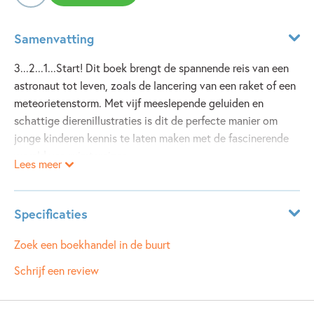
Samenvatting
3...2...1...Start! Dit boek brengt de spannende reis van een
astronaut tot leven, zoals de lancering van een raket of een
meteorietenstorm. Met vijf meeslepende geluiden en
schattige dierenillustraties is dit de perfecte manier om
jonge kinderen kennis te laten maken met de fascinerende
wereld van ruimtereizen.
Lees meer
Specificaties
ISBN:
9781835408292
Zoek een boekhandel in de buurt
NUR:
270
Schrijf een review
Type:
Hardcover
Auteur(s):