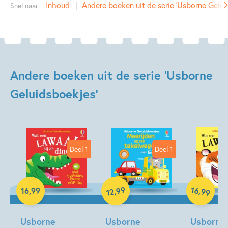
Inhoud
Andere boeken uit de serie 'Usborne Gelui
Snel naar:
Prijs:
12
,
99
Aantal pagina's:
10
Uitgever:
Usborne Publishers
Verschijningsdatum:
05-08-2025
Andere boeken uit de serie 'Usborne
Kenmerken van dit boek
Geluidsboekjes'
Doeboeken
Deel 1
Deel 1
99
16
,
,
16
,
99
99
12
Hardcover
Hardcover
Hardcover
Usborne
Usborne
Usborne