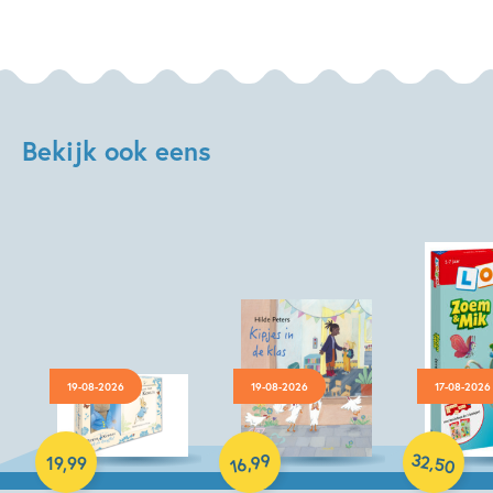
Bekijk ook eens
19-08-2026
19-08-2026
17-08-2026
Hardcover
Hardcover
Paperback
32
99
,
,
19
,
99
50
16