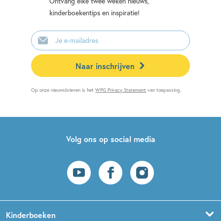
Ontvang elke twee weken nieuws,
kinderboekentips en inspiratie!
E-
mailadres
Naar inschrijven
Op onze nieuwsbrieven is het
WPG Privacy Statement
van toepassing.
Volg ons op social media
Kinderboeken