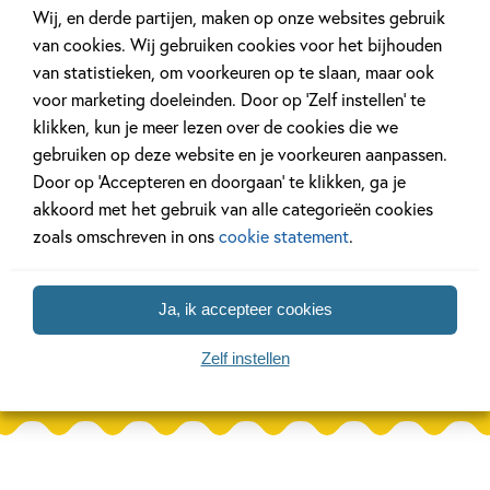
Wij, en derde partijen, maken op onze websites gebruik
van cookies. Wij gebruiken cookies voor het bijhouden
van statistieken, om voorkeuren op te slaan, maar ook
voor marketing doeleinden. Door op ‘Zelf instellen’ te
11 JANUARI 2026
16 JULI 2025
klikken, kun je meer lezen over de cookies die we
Ons Kinderpanel leest:
De leukste spe
gebruiken op deze website en je voorkeuren aanpassen.
‘Marvel Superhelden’
vakantie!
Door op ‘Accepteren en doorgaan’ te klikken, ga je
akkoord met het gebruik van alle categorieën cookies
zoals omschreven in ons
cookie statement
.
Lees meer
Lees meer
Ja, ik accepteer cookies
Zelf instellen
Bekijk alle artikelen