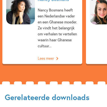
3 – 5 jaar
5 – 7 jaar
Geschiedenis
Nancy Bosmans heeft
Prentenboeken
Nancy Bosmans
Lisa van Winsen
een Nederlandse vader
en een Ghanese moeder.
Ze vindt het belangrijk
om verhalen te vertellen
waarin haar Ghanese
cultuur...
Lees meer
Gerelateerde downloads