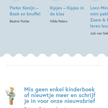
Pieter Konijn –
Kipjes – Kipjes in
Loco Min
Boek en knuffel
de klas
mini pak
Zoem & 
Beatrix Potter
Hilde Peters
leren le
Job van Gel
Mis geen enkel kinderboek
of nieuwtje meer en schrijf
je in voor onze nieuwsbrief