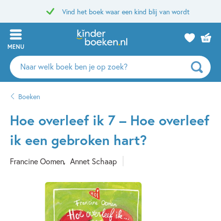
Vind het boek waar een kind blij van wordt
MENU
Zoeken
naar
boeken,
Boeken
auteurs
en
Hoe overleef ik 7 – Hoe overleef
uitgevers
ik een gebroken hart?
Francine Oomen
Annet Schaap