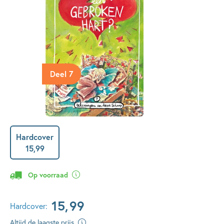
Deel 7
Hardcover
15
,
99
Op voorraad
15
,
99
Hardcover:
Altijd de laagste prijs