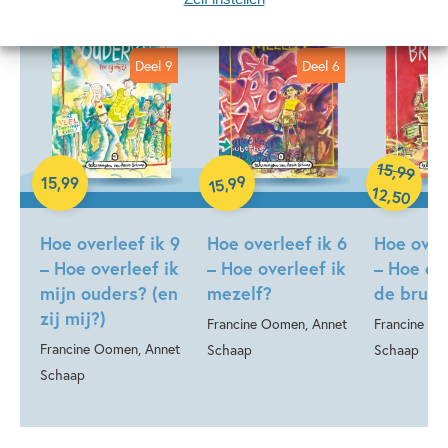
Deel 9
Deel 6
15
,
99
Hardcover
Hardcover
99
,
15
,
99
15
Hardcover
12
,
50
Hoe overleef ik 9
Hoe overleef ik 6
Hoe over
– Hoe overleef ik
– Hoe overleef ik
– Hoe ove
mijn ouders? (en
mezelf?
de brugk
zij mij?)
Francine Oomen, Annet
Francine Oo
Francine Oomen, Annet
Schaap
Schaap
Schaap