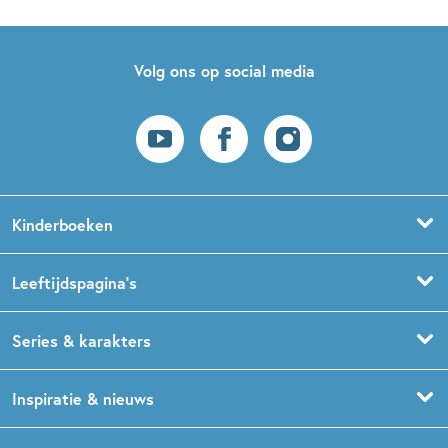
Volg ons op social media
Kinderboeken
Voorleesboeken
Leeftijdspagina’s
Prentenboeken
Boekentips 0 - 1,5 jaar
Series & karakters
Peuterboeken
Boekentips 1,5 - 3 jaar
De Gorgels
Inspiratie & nieuws
Babyboeken
Boekentips 3 - 5 jaar
Dog Man
Kinderboekenweek