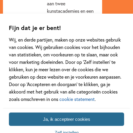
aan twee
kunstacademies en een
schrijversschool. Ze
illustreerde meer dan...
Fijn dat je er bent!
Lees meer
Wij, en derde partijen, maken op onze websites gebruik
van cookies. Wij gebruiken cookies voor het bijhouden
van statistieken, om voorkeuren op te slaan, maar ook
voor marketing doeleinden. Door op ‘Zelf instellen’ te
klikken, kun je meer lezen over de cookies die we
gebruiken op deze website en je voorkeuren aanpassen.
Door op ‘Accepteren en doorgaan’ te klikken, ga je
akkoord met het gebruik van alle categorieën cookies
Andere boeken uit de serie 'Hoe
zoals omschreven in ons
cookie statement
.
overleef ik'
Ja, ik accepteer cookies
Zelf instellen