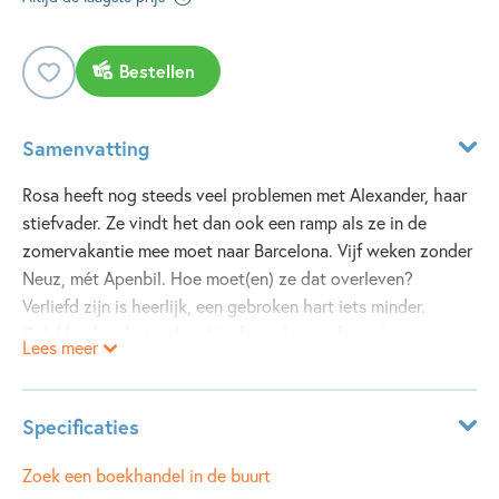
Bestellen
Samenvatting
Rosa heeft nog steeds veel problemen met Alexander, haar
stiefvader. Ze vindt het dan ook een ramp als ze in de
zomervakantie mee moet naar Barcelona. Vijf weken zonder
Neuz, mét Apenbil. Hoe moet(en) ze dat overleven?
Verliefd zijn is heerlijk, een gebroken hart iets minder.
Gelukkig kan het ook gelijmd worden en dan is het weer zo
Lees meer
goed als nieuw.
In dit boek staan een heleboel handige tips over liefde en
liefdesverdriet, maar het gaat vooral over vriendschap.
Specificaties
Voor iedereen die een heel, gebroken, geschaafd of
gebarsten hart heeft. Met veel e-mails, brieven én
ISBN:
9789021482330
Zoek een boekhandel in de buurt