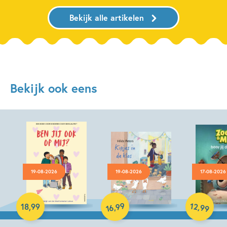
Bekijk alle artikelen
Bekijk ook eens
19-08-2026
19-08-2026
17-08-2026
Hardcover
99
12
,
,
18
,
99
99
16
Hardcover
Hardcover