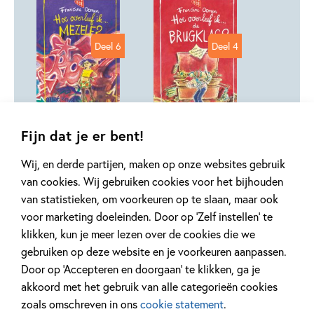
Deel 6
Deel 4
99
,
15
Hardcover
Hardcover
15
,
99
Fijn dat je er bent!
50
,
12
Wij, en derde partijen, maken op onze websites gebruik
Hoe overleef ik 6
Hoe overleef ik 4
van cookies. Wij gebruiken cookies voor het bijhouden
– Hoe overleef ik
– Hoe overleef ik
van statistieken, om voorkeuren op te slaan, maar ook
mezelf?
de brugklas?
voor marketing doeleinden. Door op ‘Zelf instellen’ te
Francine Oomen, Annet
Francine Oomen, Annet
klikken, kun je meer lezen over de cookies die we
Schaap
Schaap
gebruiken op deze website en je voorkeuren aanpassen.
Door op ‘Accepteren en doorgaan’ te klikken, ga je
akkoord met het gebruik van alle categorieën cookies
zoals omschreven in ons
cookie statement
.