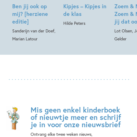
Ben jij ook op
Kipjes – Kipjes in
Zoem & 
mij? [herziene
de klas
Zoem & 
editie]
jij dat o
Hilde Peters
Sanderijn van der Doef,
Lot Olsen, 
Marian Latour
Gelder
Mis geen enkel kinderboek
of nieuwtje meer en schrijf
je in voor onze nieuwsbrief
Ontvang elke twee weken nieuws,