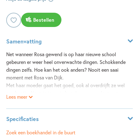
Bestellen
Samenvatting
Net wanneer Rosa gewend is op haar nieuwe school
gebeuren er weer heel onverwachte dingen. Schokkende
dingen zelfs. Hoe kan het ook anders? Nooit een saai
moment met Rosa van Dijk.
Met haar moeder gaat het goed, ook al overdrijft ze wel
een beetje. Neuz is terug in haar leven, compleet met
Lees meer
webcam, zoendiploma en graffiti. Maar met haar vader
heeft Rosa nog steeds problemen. En kan ze die op tijd
oplossen?
Specificaties
Dit boek gaat over weggaan en thuiskomen, over hoe het
ISBN:
9789021482354
Zoek een boekhandel in de buurt