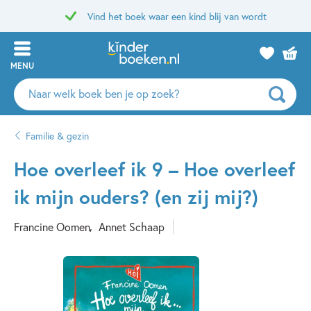
Vind het boek waar een kind blij van wordt
MENU
Zoeken
naar
boeken,
Familie & gezin
auteurs
en
Hoe overleef ik 9 – Hoe overleef
uitgevers
ik mijn ouders? (en zij mij?)
Francine Oomen
Annet Schaap