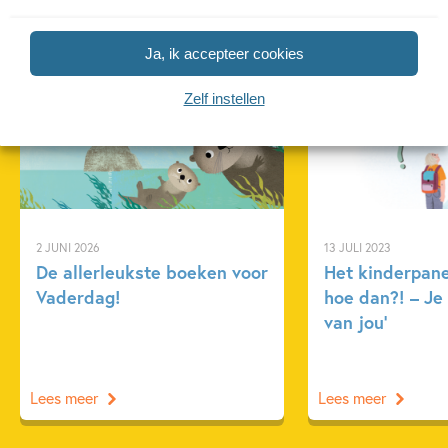
Gerelateerde artikelen
Ja, ik accepteer cookies
Zelf instellen
Tiplijst
Kinderpanel
2 JUNI 2026
13 JULI 2023
De allerleukste boeken voor
Het kinderpane
Vaderdag!
hoe dan?! – Je
van jou’
Lees meer
Lees meer