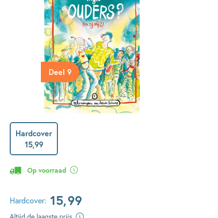
Deel 9
Hardcover
15
,
99
Op voorraad
15
,
99
Hardcover:
Altijd de laagste prijs