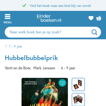
Vind het boek waar een kind blij van wordt
MENU
Zoeken
naar
boeken,
7 – 9 jaar
auteurs
en
Hubbelbubbelprik
uitgevers
Yentl en de Boer
Mark Janssen
6 - 9 jaar