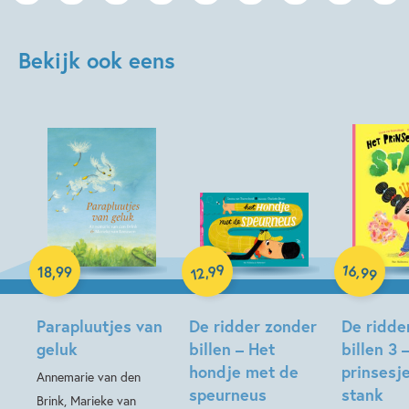
Bekijk ook eens
99
16
,
,
18
,
99
99
12
Hardcover
Hardcover
Hardcover
Parapluutjes van
De ridder zonder
De ridde
geluk
billen – Het
billen 3 
hondje met de
prinsesj
Annemarie van den
speurneus
stank
Brink, Marieke van