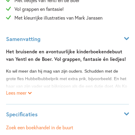
Met liedjes van Yentl en de Boer
Vol grappen en fantasie!
Met kleurrijke illustraties van Mark Janssen
Samenvatting
Het bruisende en avontuurlijke kinderboekendebuut
van Yentl en de Boer. Vol grappen, fantasie én liedjes!
Ko wil meer dan hij mag van zijn ouders. Schudden met de
grote fles Hubbelbubbelprik met extra prik, bijvoorbeeld. En het
haar van zijn vader wat bijknippen als die een dutje doet. Als Ko
Lees meer
voor straf naar zijn kamer wordt gestuurd, wenst hij dat hij weg
kan vliegen naar de ruimte, want hij is gek op sterren en
planeten. Dan komen er opeens vlammen uit de poten van zijn
Specificaties
bed... en schiet hij omhoog!
Leeftijdsindicatie:
7 - 9 jaar
Zoek een boekhandel in de buurt
Zo start dit wervelende en muzikale avontuur, waarin Ko de