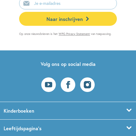
mailadres
Naar inschrijven
Op onze nieuwsbrieven is het
WPG Privacy Statement
van toepassing.
Volg ons op social media
Kinderboeken
Voorleesboeken
Leeftijdspagina’s