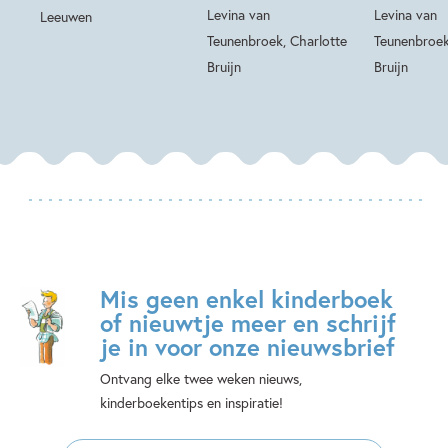
Levina van
Levina van
Leeuwen
Teunenbroek, Charlotte
Teunenbroek
Bruijn
Bruijn
Mis geen enkel kinderboek
of nieuwtje meer en schrijf
je in voor onze nieuwsbrief
Ontvang elke twee weken nieuws,
kinderboekentips en inspiratie!
E-