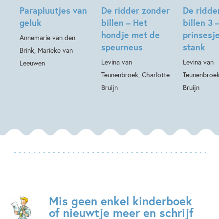
Parapluutjes van
De ridder zonder
De ridde
geluk
billen – Het
billen 3 
hondje met de
prinsesj
Annemarie van den
speurneus
stank
Brink, Marieke van
Levina van
Levina van
Leeuwen
Teunenbroek, Charlotte
Teunenbroek
Bruijn
Bruijn
Mis geen enkel kinderboek
of nieuwtje meer en schrijf