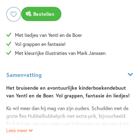
Bestellen
Met liedjes van Yentl en de Boer
Vol grappen en fantasie!
Met kleurrijke illustraties van Mark Janssen
Samenvatting
Het bruisende en avontuurlijke kinderboekendebuut
van Yentl en de Boer. Vol grappen, fantasie én liedjes!
Ko wil meer dan hij mag van zijn ouders. Schudden met de
grote fles Hubbelbubbelprik met extra prik, bijvoorbeeld.
En het haar van zijn vader wat bijknippen als die een dutje
Lees meer
doet. Als Ko voor straf naar zijn kamer wordt gestuurd,