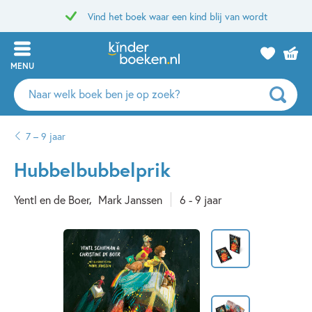
Vind het boek waar een kind blij van wordt
MENU
Zoeken
naar
boeken,
7 – 9 jaar
auteurs
en
Hubbelbubbelprik
uitgevers
Yentl en de Boer
Mark Janssen
6 - 9 jaar