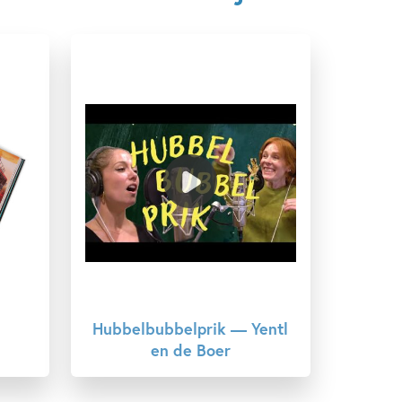
Yentl en De Boer
Mark Janssen
Yentl en de Boer
Hubbelbubbelprik — Yentl
en de Boer