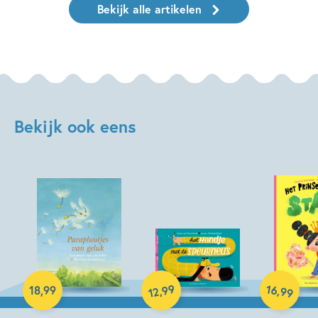
Bekijk alle artikelen
Bekijk ook eens
99
16
,
,
18
,
99
99
12
Hardcover
Hardcover
Hardcover