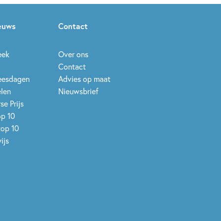
ieuws
Contact
eek
Over ons
Contact
leesdagen
Advies op maat
elen
Nieuwsbrief
se Prijs
op 10
top 10
ijs