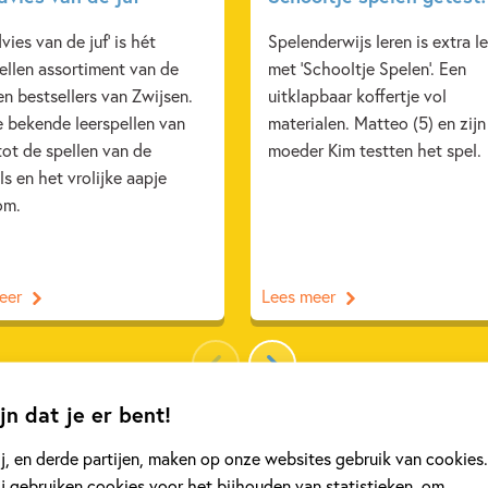
vies van de juf' is hét
Spelenderwijs leren is extra l
ellen assortiment van de
met 'Schooltje Spelen'. Een
en bestsellers van Zwijsen.
uitklapbaar koffertje vol
e bekende leerspellen van
materialen. Matteo (5) en zijn
ot de spellen van de
moeder Kim testten het spel.
s en het vrolijke aapje
om.
eer
Lees meer
Bekijk alle artikelen
jn dat je er bent!
j, en derde partijen, maken op onze websites gebruik van cookies.
j gebruiken cookies voor het bijhouden van statistieken, om