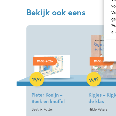
vo
Bekijk ook eens
‘Z
ge
‘A
al
19-08-2026
19-08-2026
Hardcover
Hardcover
99
,
19
,
99
16
Pieter Konijn –
Kipjes – Kipj
Boek en knuffel
de klas
Beatrix Potter
Hilde Peters