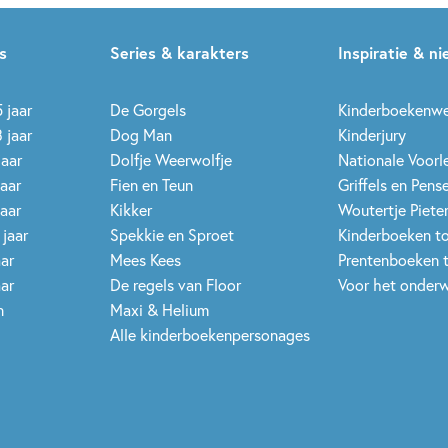
s
Series & karakters
Inspiratie & n
 jaar
De Gorgels
Kinderboekenw
 jaar
Dog Man
Kinderjury
jaar
Dolfje Weerwolfje
Nationale Voor
jaar
Fien en Teun
Griffels en Pens
jaar
Kikker
Woutertje Pieter
 jaar
Spekkie en Sproet
Kinderboeken t
aar
Mees Kees
Prentenboeken 
aar
De regels van Floor
Voor het onderw
n
Maxi & Helium
Alle kinderboekenpersonages