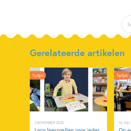
Sn
Gerelateerde artikelen
Tiplijst
Tiplijst
1 NOVEMBER 2025
10 JULI
Loco leerspellen voor ieder
Op a