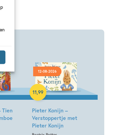
op
van
12-08-2026
Hardcover
11
,
99
 Tien
Pieter Konijn –
rimboe
Verstoppertje met
Pieter Konijn
Beatrix Potter