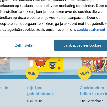
orkeuren op te slaan, maar ook voor marketing doeleinden. Door 
elf instellen’ te klikken, kun je meer lezen over de cookies die we
bruiken op deze website en je voorkeuren aanpassen. Door op
ccepteren en doorgaan’ te klikken, ga je akkoord met het gebruik 
le categorieën cookies zoals omschreven in ons
cookie statement
.
Zelf instellen
Ja, ik accepteer cookies
18-08-2026
12-08-2026
Hardcover
Hardcover
18
99
,
,
50
15
es in
nijntjes
Zoekboeken –
geluidenboek
tellen in de 
Dick Bruna
Pina Gertenbach