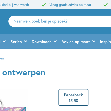
 kind blij van wordt
Vraag gratis advies op maat
Zoeken
naar
boeken,
auteurs
d
Series
Downloads
Advies op maat
Inspir
en
uitgevers
pen
e ontwerpen
Paperback
15
,
50