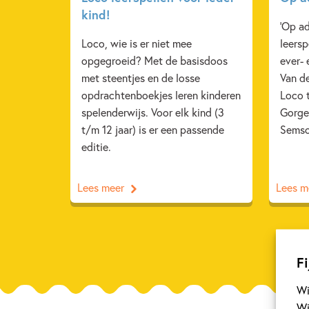
kind!
'Op ad
Loco, wie is er niet mee
leersp
opgegroeid? Met de basisdoos
ever- 
met steentjes en de losse
Van d
opdrachtenboekjes leren kinderen
Loco t
spelenderwijs. Voor elk kind (3
Gorgel
t/m 12 jaar) is er een passende
Sems
editie.
Lees meer
Lees m
Fi
Wi
Wi