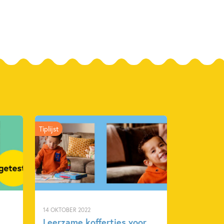
5400401
ack
 Publishers
2024
Tiplijst
14 OKTOBER 2022
Leerzame koffertjes voor