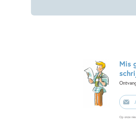
Mis 
schri
Ontvang
E-
mailadr
Op onze nie