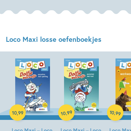
Loco Maxi losse oefenboekjes
Paperback
99
10
,
,
10
,
99
99
10
Paperback
Paperback
Loco Maxi – Loco
Loco Maxi – Loco
Loco Max