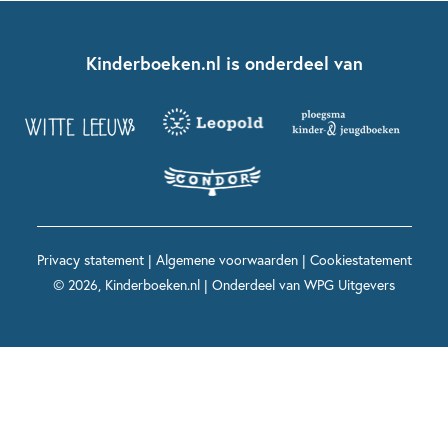
Over ons
Kinderboeken klassiekers
Boekentips 7 - 9 jaar
Fien en Teun
Nationale Voorleesdagen
Contact
Kinderboeken.nl is onderdeel van
Kinderboeken diversiteit
Boekentips 9 - 12 jaar
Kikker
Griffels en Penselen
Advies op maat
Grappige kinderboeken
Boekentips 12+ jaar
Spekkie en Sproet
Woutertje Pieterse Prijs
Nieuwsbrief
Spannende kinderboeken
Boekentips 15+ jaar
Mees Kees
Kinderboeken top 10
Alle boeken per onderwerp
Voor volwassenen
De regels van Floor
Prentenboeken top 10
Privacy statement
|
Algemene voorwaarden
|
Cookiestatement
Maxi & Helium
© 2026, Kinderboeken.nl | Onderdeel van
WPG Uitgevers
Voor het onderwijs
Alle kinderboekenpersonages