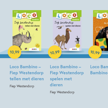
Paperback
Paperback
99
10
,
,
10
,
99
99
10
Paperback
Loco Bambino –
Loco Bambino –
Loco Bam
Fiep Westendorp
Fiep Westendorp
Bambino 
tellen met dieren
spelen met
dieren
Fiep Westendorp
Fiep Westendorp