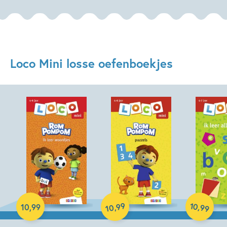
Loco Mini losse oefenboekjes
Paperback
Paperback
Paperback
99
10
,
,
10
,
99
99
10