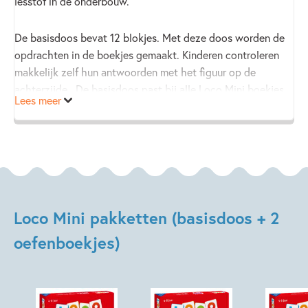
lesstof in de onderbouw.
De basisdoos bevat 12 blokjes. Met deze doos worden de
opdrachten in de boekjes gemaakt. Kinderen controleren
makkelijk zelf hun antwoorden met het figuur op de
achterzijde. De basisdoos past bij alle Loco Mini boekjes.
Lees meer
Eindeloos speel- en oefenplezier is dus verzekerd!
Loco Mini pakketten (basisdoos + 2
oefenboekjes)