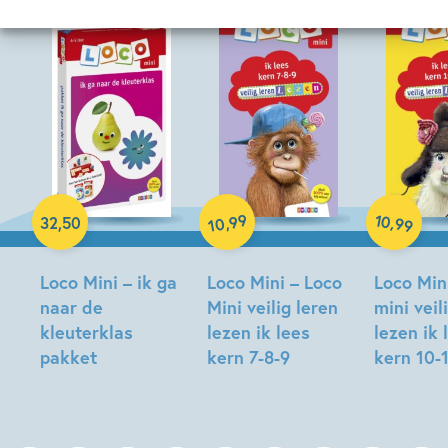
Paperback
Paperback
Paperback
99
10
,
,
32
,
50
99
10
Loco Mini – ik ga
Loco Mini – Loco
Loco Min
naar de
Mini veilig leren
mini veil
kleuterklas
lezen ik lees
lezen ik 
pakket
kern 7-8-9
kern 10-