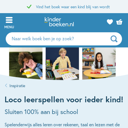
Vind het boek waar een kind blij van wordt
MENU
Zoeken
naar
boeken,
auteurs
en
uitgevers
Inspiratie
Loco leerspellen voor ieder kind!
Sluiten 100% aan bij school
Spelenderwijs alles leren over rekenen, taal en lezen met de