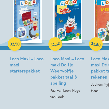
Paperback
50
32
,
,
32
,
50
50
32
Paperback
Paperback
Loco Maxi – Loco
Loco Maxi – Loco
Loco Max
maxi
maxi Dolfje
maxi De 
starterspakket
Weerwolfje
pakket t
pakket taal &
rekenen
spelling
Jochem Myje
Paul van Loon, Hugo
Haas
van Look