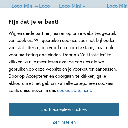
Loco Mini – Loco
Loco Mini –
Loco Mini
Mini
Rompompom
leer alle
Rompompom ik
puzzels
Fijn dat je er bent!
leer woordjes
Katrien van
Wij, en derde partijen, maken op onze websites gebruik
Schuylenbergh
van cookies. Wij gebruiken cookies voor het bijhouden
van statistieken, om voorkeuren op te slaan, maar ook
voor marketing doeleinden. Door op ‘Zelf instellen’ te
klikken, kun je meer lezen over de cookies die we
gebruiken op deze website en je voorkeuren aanpassen.
Door op ‘Accepteren en doorgaan’ te klikken, ga je
akkoord met het gebruik van alle categorieën cookies
zoals omschreven in ons
cookie statement
.
Nog meer Loco Mini
Ja, ik accepteer cookies
Zelf instellen