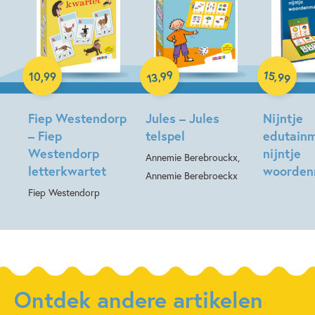
Hardcover
Spel
99
15
,
,
10
,
99
99
13
Spel
Fiep Westendorp
Jules – Jules
Nijntje
– Fiep
telspel
edutainm
Westendorp
nijntje
Annemie Berebrouckx,
letterkwartet
woorden
Annemie Berebroeckx
Fiep Westendorp
Ontdek andere artikelen