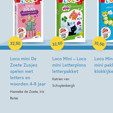
Paperback
Paperback
50
32
,
,
32
,
50
50
32
Paperback
Loco mini De
Loco Mini – Loco
Loco Min
Zoete Zusjes
mini Letterplons
mini pak
spelen met
letterpakket
klokkijk
letters en
Katrien van
woorden 4-8 jaar
Schuylenbergh
Hanneke de Zoete, Iris
Boter