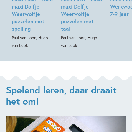
maxi Dolfje
maxi Dolfje
Werkwoo
Weerwolfje
Weerwolfje
7-9 jaar
puzzelen met
puzzelen met
spelling
taal
Paul van Loon, Hugo
Paul van Loon, Hugo
van Look
van Look
Spelend leren, daar draait
het om!
Videospeler