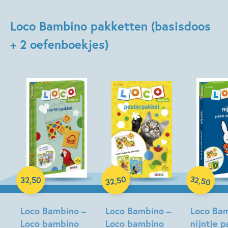
Loco Bambino pakketten (basisdoos
+ 2 oefenboekjes)
Paperback
Paperback
Paperback
50
32
,
,
32
,
50
50
32
Loco Bambino –
Loco Bambino –
Loco Bam
Loco bambino
Loco bambino
nijntje 