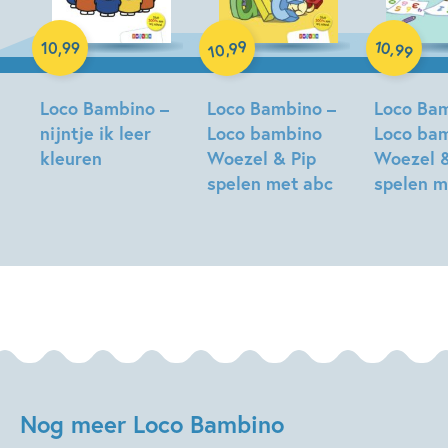
Paperback
Paperback
Paperback
99
10
,
,
10
,
99
99
10
Loco Bambino –
Loco Bambino –
Loco Bam
nijntje ik leer
Loco bambino
Loco ba
kleuren
Woezel & Pip
Woezel &
spelen met abc
spelen m
Nog meer Loco Bambino