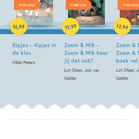
19-08-2026
17-08-2026
17-08-2026
Hardcover
99
12
,
,
16
,
99
99
12
Hardcover
Hardcover
Kipjes – Kipjes in
Zoem & Mik –
Zoem & 
de klas
Zoem & Mik hoor
Zoem & 
jij dat ook?
boek vol
Hilde Peters
Lot Olsen, Job van
Lot Olsen, 
Gelder
Gelder