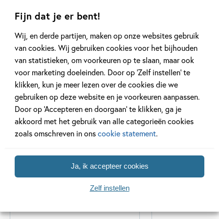
Efteling
Fijn dat je er bent!
Wij, en derde partijen, maken op onze websites gebruik
van cookies. Wij gebruiken cookies voor het bijhouden
van statistieken, om voorkeuren op te slaan, maar ook
Gerelateerde artikelen
voor marketing doeleinden. Door op ‘Zelf instellen’ te
klikken, kun je meer lezen over de cookies die we
gebruiken op deze website en je voorkeuren aanpassen.
Door op ‘Accepteren en doorgaan’ te klikken, ga je
Kinderpanel
Tiplijst
akkoord met het gebruik van alle categorieën cookies
zoals omschreven in ons
cookie statement
.
Ja, ik accepteer cookies
11 JANUARI 2026
16 JULI 2025
Ons Kinderpanel leest:
De leukste spe
Zelf instellen
‘Marvel Superhelden’
vakantie!