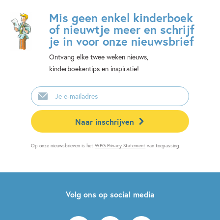
Mis geen enkel kinderboek
of nieuwtje meer en schrijf
je in voor onze nieuwsbrief
Ontvang elke twee weken nieuws,
kinderboekentips en inspiratie!
E-
mailadres
Naar inschrijven
Op onze nieuwsbrieven is het
WPG Privacy Statement
van toepassing.
Volg ons op social media