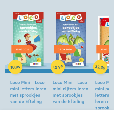
5 – 7 jaar
Doeboeken
Feiten & weetjes
Non-fictie
Prentenboeken
Spelen & leren
Woorden & taal
25-09-2026
25-09-2026
25-09-202
Paperback
Paperback
Paperback
32
99
,
,
10
,
99
50
10
Loco Mini – Loco
Loco Mini – Loco
Loco Min
mini letters leren
mini cijfers leren
mini pak
met sprookjes
met sprookjes
letters e
van de Efteling
van de Efteling
leren me
sprookje