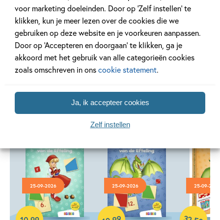
voor marketing doeleinden. Door op ‘Zelf instellen’ te
klikken, kun je meer lezen over de cookies die we
gebruiken op deze website en je voorkeuren aanpassen.
Door op ‘Accepteren en doorgaan’ te klikken, ga je
akkoord met het gebruik van alle categorieën cookies
Andere boeken uit de serie 'Loco
zoals omschreven in ons
cookie statement
.
Mini'
Ja, ik accepteer cookies
Zelf instellen
25-09-2026
25-09-2026
25-09-202
Paperback
Paperback
Paperback
32
99
,
,
10
,
99