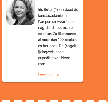
3 – 5 jaar
5 – 7 jaar
7 – 9 jaar
Iris Boter (1972) deed de
Leerdoelen:
kunstacademie in
Beginnende lezer & AVI boeken
Doeboeken
•Oefen de letters
Kampen en woont daar
•Koppel klanken aan letters
Prentenboeken
Iris Boter
Hanneke de Zoete
nog altijd, met man en
•Leer woorden lezen
dochter. Ze illustreerde
•Vergroot de woordenschat
al meer dan 120 boeken
en het boek ‘De (nogal)
Met het zelfcorrigerende Loco oefent je kind spelenderwijs
ijzingwekkende
belangrijke vaardigheden. Op school en thuis. Want
expeditie van Herre’
spelend leren, daar draait het om. Sinds 1968, wie kent het
(van...
niet!
Lees meer