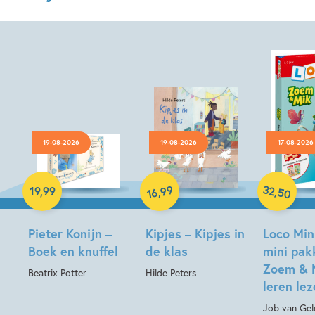
19-08-2026
19-08-2026
17-08-2026
Hardcover
Hardcover
Paperback
32
99
,
,
19
,
99
50
16
Pieter Konijn –
Kipjes – Kipjes in
Loco Min
Boek en knuffel
de klas
mini pak
Zoem & 
Beatrix Potter
Hilde Peters
leren le
Job van Gel