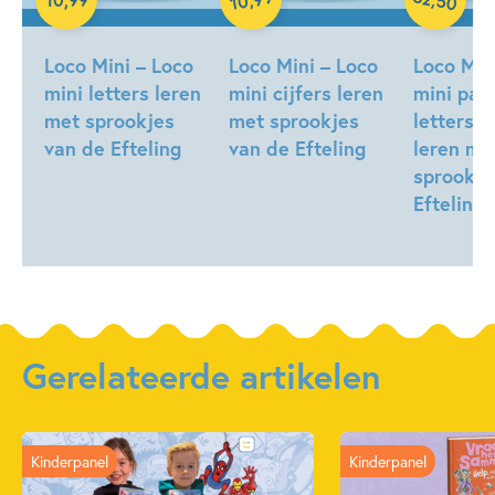
50
10
Loco Mini – Loco
Loco Mini – Loco
Loco Min
mini letters leren
mini cijfers leren
mini pak
met sprookjes
met sprookjes
letters e
van de Efteling
van de Efteling
leren me
sprookje
Efteling
Gerelateerde artikelen
Kinderpanel
Kinderpanel