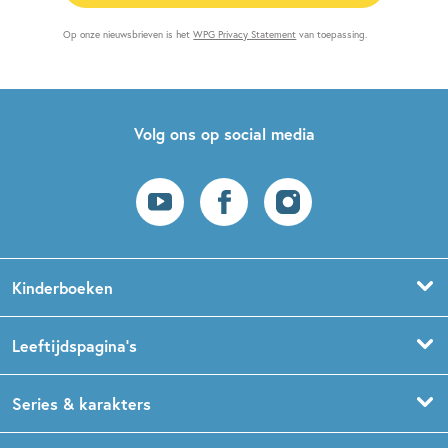
Op onze nieuwsbrieven is het
WPG Privacy Statement
van toepassing.
Volg ons op social media
Kinderboeken
Voorleesboeken
Leeftijdspagina’s
Prentenboeken
Boekentips 0 - 1,5 jaar
Series & karakters
Peuterboeken
Boekentips 1,5 - 3 jaar
De Gorgels