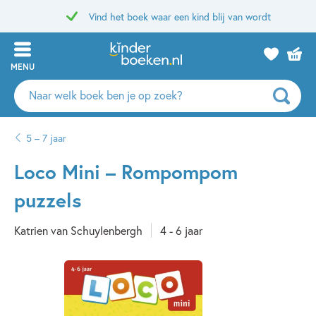
Vind het boek waar een kind blij van wordt
MENU
Zoeken
naar
boeken,
5 – 7 jaar
auteurs
en
Loco Mini – Rompompom
uitgevers
puzzels
Katrien van Schuylenbergh
4 - 6 jaar