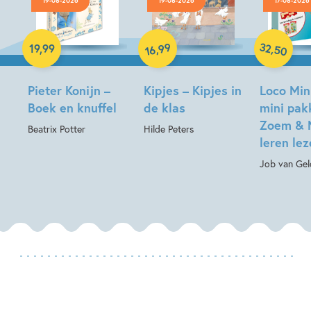
19-08-2026
19-08-2026
17-08-2026
Hardcover
Hardcover
Paperback
32
99
,
,
19
,
99
50
16
Pieter Konijn –
Kipjes – Kipjes in
Loco Min
Boek en knuffel
de klas
mini pak
Zoem & 
Beatrix Potter
Hilde Peters
leren le
Job van Gel