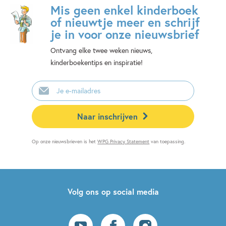
Mis geen enkel kinderboek
of nieuwtje meer en schrijf
je in voor onze nieuwsbrief
Ontvang elke twee weken nieuws,
kinderboekentips en inspiratie!
E-
mailadres
Naar inschrijven
Op onze nieuwsbrieven is het
WPG Privacy Statement
van toepassing.
Volg ons op social media