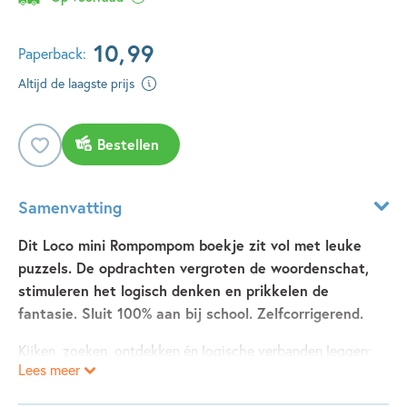
10
,
99
Paperback:
Altijd de laagste prijs
Bestellen
Samenvatting
Dit Loco mini Rompompom boekje zit vol met leuke
puzzels. De opdrachten vergroten de woordenschat,
stimuleren het logisch denken en prikkelen de
fantasie. Sluit 100% aan bij school. Zelfcorrigerend.
Kijken, zoeken, ontdekken én logische verbanden leggen:
Lees meer
dat leren kinderen met dit Loco mini oefenboekje. De
vrolijke illustraties uit Pompoms wereld maken het spelend