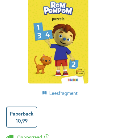
Leesfragment
Paperback
10
,
99
Op voorraad