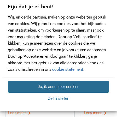
Fijn dat je er bent!
Wij, en derde partijen, maken op onze websites gebruik
Gerelateerde artikelen
van cookies. Wij gebruiken cookies voor het bijhouden
van statistieken, om voorkeuren op te slaan, maar ook
voor marketing doeleinden. Door op ‘Zelf instellen’ te
klikken, kun je meer lezen over de cookies die we
Kinderpanel
Tiplijst
gebruiken op deze website en je voorkeuren aanpassen.
Door op ‘Accepteren en doorgaan’ te klikken, ga je
akkoord met het gebruik van alle categorieën cookies
zoals omschreven in ons
cookie statement
.
11 JANUARI 2026
16 JULI 2025
Ons Kinderpanel leest:
De leukste spe
‘Marvel Superhelden’
vakantie!
Ja, ik accepteer cookies
Zelf instellen
Lees meer
Lees meer