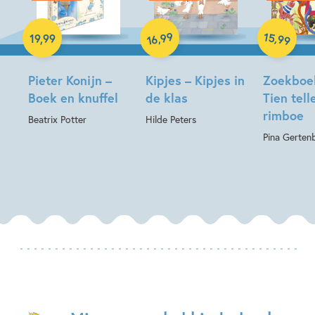
Hardcover
Hardcover
Hardcover
99
15
,
,
19
,
99
99
16
Pieter Konijn –
Kipjes – Kipjes in
Zoekboe
Boek en knuffel
de klas
Tien tell
rimboe
Beatrix Potter
Hilde Peters
Pina Gerten