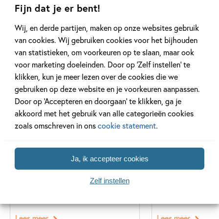
Fijn dat je er bent!
Wij, en derde partijen, maken op onze websites gebruik
van cookies. Wij gebruiken cookies voor het bijhouden
Gerelateerde artikelen
van statistieken, om voorkeuren op te slaan, maar ook
voor marketing doeleinden. Door op ‘Zelf instellen’ te
klikken, kun je meer lezen over de cookies die we
Tiplijst
Tiplijst
gebruiken op deze website en je voorkeuren aanpassen.
Door op ‘Accepteren en doorgaan’ te klikken, ga je
akkoord met het gebruik van alle categorieën cookies
zoals omschreven in ons
cookie statement
.
16 JULI 2025
4 JANUARI 2025
De leukste spellen voor de
Voorleesboeken
Ja, ik accepteer cookies
vakantie!
Zelf instellen
Lees meer
Lees meer