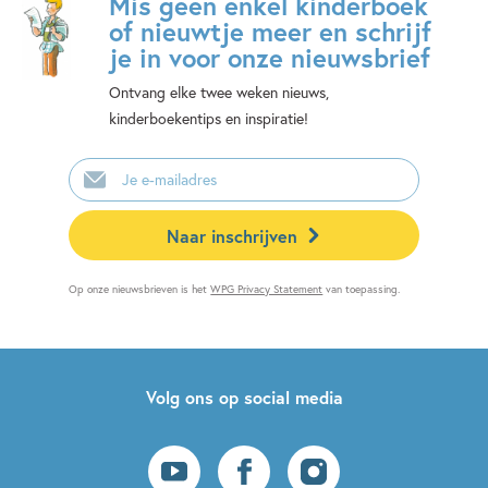
Mis geen enkel kinderboek
of nieuwtje meer en schrijf
je in voor onze nieuwsbrief
Ontvang elke twee weken nieuws,
kinderboekentips en inspiratie!
E-
mailadres
Naar inschrijven
Op onze nieuwsbrieven is het
WPG Privacy Statement
van toepassing.
Volg ons op social media