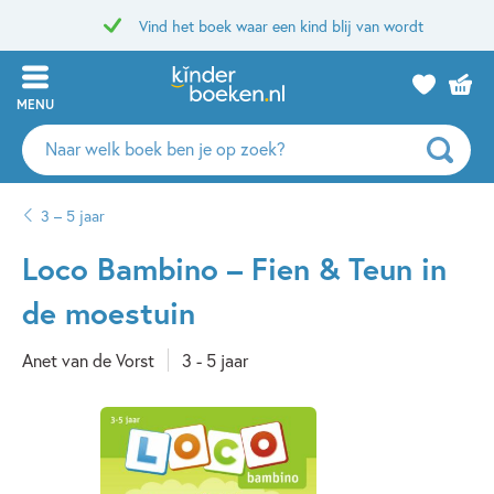
Vind het boek waar een kind blij van wordt
MENU
Zoeken
naar
boeken,
3 – 5 jaar
auteurs
en
Loco Bambino – Fien & Teun in
uitgevers
de moestuin
Anet van de Vorst
3 - 5 jaar