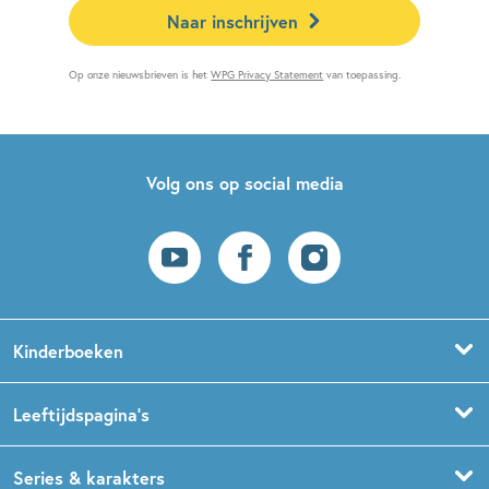
Naar inschrijven
Op onze nieuwsbrieven is het
WPG Privacy Statement
van toepassing.
Volg ons op social media
Kinderboeken
Voorleesboeken
Leeftijdspagina’s
Prentenboeken
Boekentips 0 - 1,5 jaar
Series & karakters