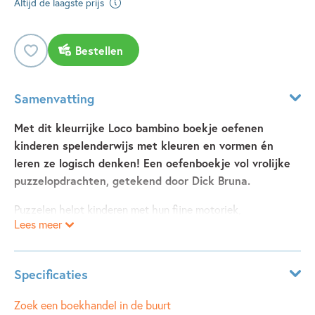
Altijd de laagste prijs
Bestellen
Samenvatting
Met dit kleurrijke Loco bambino boekje oefenen
kinderen spelenderwijs met kleuren en vormen én
leren ze logisch denken! Een oefenboekje vol vrolijke
puzzelopdrachten, getekend door Dick Bruna.
Puzzelen helpt kinderen met hun fijne motoriek,
Lees meer
probleemoplossend vermogen en ruimtelijk inzicht. Genoeg
redenen om lekker te oefenen met puzzelen. Dit kleurrijke
Loco bambino opdrachtenboekje helpt kinderen om
Specificaties
spelenderwijs kleuren en vormen te ontdekken samen met
nijntje. Ze leren logisch denken en maken en controleren de
Leeftijdsindicatie:
3 - 5 jaar
Zoek een boekhandel in de buurt
opdrachten zelf door de basisdoos om te draaien. De