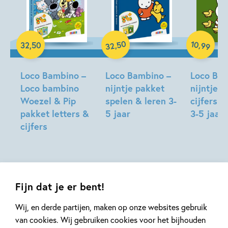
Paperback
Paperback
Paperback
50
10
,
,
32
,
50
99
32
Loco Bambino –
Loco Bambino –
Loco Bam
Loco bambino
nijntje pakket
nijntje ik
Woezel & Pip
spelen & leren 3-
cijfers &
pakket letters &
5 jaar
3-5 jaar
cijfers
Fijn dat je er bent!
Gerelateerde artikelen
Wij, en derde partijen, maken op onze websites gebruik
van cookies. Wij gebruiken cookies voor het bijhouden