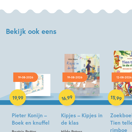
Bekijk ook eens
19-08-2026
19-08-2026
12-08-2026
Hardcover
Hardcover
Hardcover
99
15
,
,
19
,
99
99
16
Pieter Konijn –
Kipjes – Kipjes in
Zoekboe
Boek en knuffel
de klas
Tien tell
rimboe
Beatrix Potter
Hilde Peters