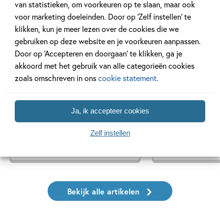
van statistieken, om voorkeuren op te slaan, maar ook
voor marketing doeleinden. Door op ‘Zelf instellen’ te
Tiplijst
Tiplijst
klikken, kun je meer lezen over de cookies die we
gebruiken op deze website en je voorkeuren aanpassen.
Door op ‘Accepteren en doorgaan’ te klikken, ga je
akkoord met het gebruik van alle categorieën cookies
16 JULI 2025
4 JANUARI 2025
zoals omschreven in ons
cookie statement
.
De leukste spellen voor de
Voorleesboeken
vakantie!
Ja, ik accepteer cookies
Zelf instellen
Lees meer
Lees meer
Bekijk alle artikelen