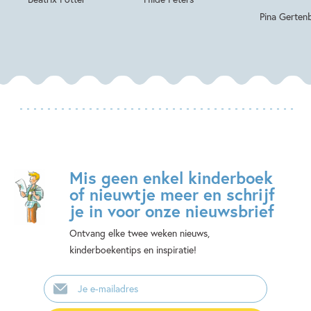
Pina Gerten
Mis geen enkel kinderboek
of nieuwtje meer en schrijf
je in voor onze nieuwsbrief
Ontvang elke twee weken nieuws,
kinderboekentips en inspiratie!
E-
mailadres