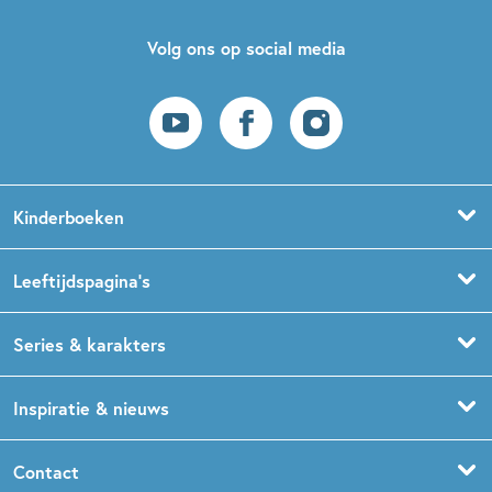
Volg ons op social media
Kinderboeken
Voorleesboeken
Leeftijdspagina’s
Prentenboeken
Boekentips 0 - 1,5 jaar
Series & karakters
Peuterboeken
Boekentips 1,5 - 3 jaar
De Gorgels
Inspiratie & nieuws
Babyboeken
Boekentips 3 - 5 jaar
Dog Man
Kinderboekenweek
Contact
Sprookjesboeken
Boekentips 5 - 7 jaar