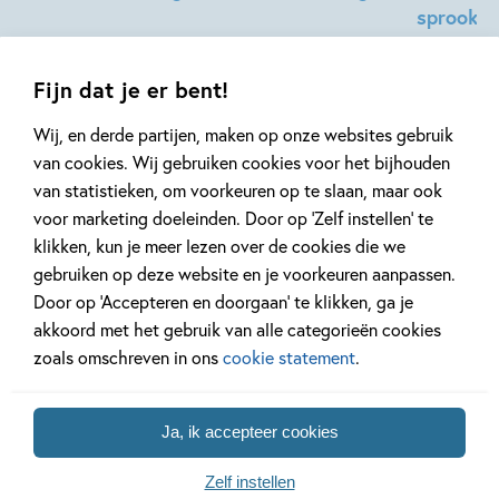
sprookje
Efteling
Fijn dat je er bent!
Wij, en derde partijen, maken op onze websites gebruik
van cookies. Wij gebruiken cookies voor het bijhouden
van statistieken, om voorkeuren op te slaan, maar ook
Gerelateerde artikelen
voor marketing doeleinden. Door op ‘Zelf instellen’ te
klikken, kun je meer lezen over de cookies die we
gebruiken op deze website en je voorkeuren aanpassen.
Door op ‘Accepteren en doorgaan’ te klikken, ga je
Kinderpanel
Tiplijst
akkoord met het gebruik van alle categorieën cookies
zoals omschreven in ons
cookie statement
.
Ja, ik accepteer cookies
11 JANUARI 2026
16 JULI 2025
Ons Kinderpanel leest:
De leukste spe
Zelf instellen
‘Marvel Superhelden’
vakantie!