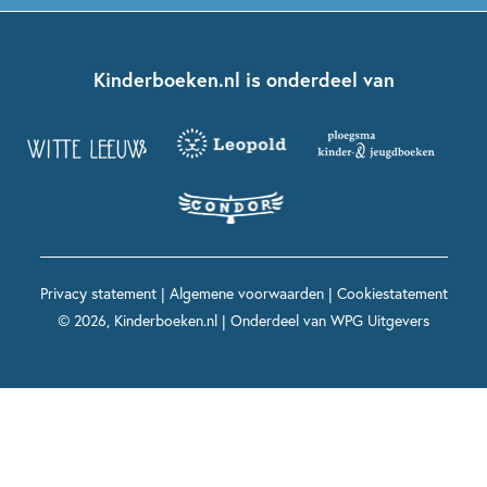
Dolfje Weerwolfje
Kinderjury
Over ons
Kinderboeken klassiekers
Boekentips 7 - 9 jaar
Fien en Teun
Nationale Voorleesdagen
Contact
Kinderboeken.nl is onderdeel van
Kinderboeken diversiteit
Boekentips 9 - 12 jaar
Kikker
Griffels en Penselen
Advies op maat
Grappige kinderboeken
Boekentips 12+ jaar
Spekkie en Sproet
Woutertje Pieterse Prijs
Nieuwsbrief
Spannende kinderboeken
Boekentips 15+ jaar
Mees Kees
Kinderboeken top 10
Alle boeken per onderwerp
Voor volwassenen
De regels van Floor
Prentenboeken top 10
Privacy statement
|
Algemene voorwaarden
|
Cookiestatement
Maxi & Helium
© 2026, Kinderboeken.nl | Onderdeel van
WPG Uitgevers
Voor het onderwijs
Alle kinderboekenpersonages