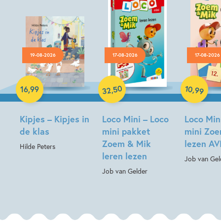
19-08-2026
17-08-2026
17-08-2026
Hardcover
Paperback
Paperback
50
10
,
,
16
,
99
99
32
Kipjes – Kipjes in
Loco Mini – Loco
Loco Min
de klas
mini pakket
mini Zo
Zoem & Mik
lezen AVI
Hilde Peters
leren lezen
Job van Gel
Job van Gelder