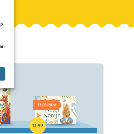
op
van
12-08-2026
Hardcover
11
,
99