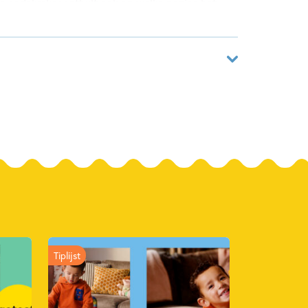
De codekraker onthult ook op welke pagina het
 dat kinderen aan het denken zet en hun
02284199
ack
 & Digits
2025
Tiplijst
Spelen & leren