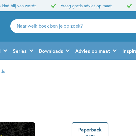
 kind blij van wordt
Vraag gratis advies op maat
Zoeken
naar
boeken,
auteurs
d
Series
Downloads
Advies op maat
Inspir
en
uitgevers
ode
Paperback