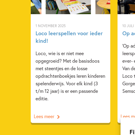
1 NOVEMBER 2025
10 JULI
Loco leerspellen voor ieder
Op a
kind!
'Op ad
Loco, wie is er niet mee
leersp
opgegroeid? Met de basisdoos
ever- 
met steentjes en de losse
Van d
opdrachtenboekjes leren kinderen
Loco t
spelenderwijs. Voor elk kind (3
Gorgel
t/m 12 jaar) is er een passende
Sems
editie.
Lees meer
Lees m
Fi