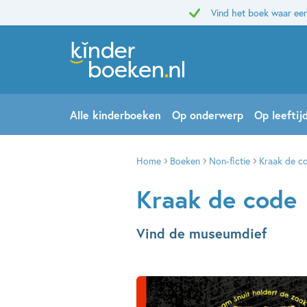
Vind het boek waar een
Alle kinderboeken
Op onderwerp
Op leeftij
Home
Boeken
Non-fictie
Kraak de c
Kraak de code
Vind de museumdief