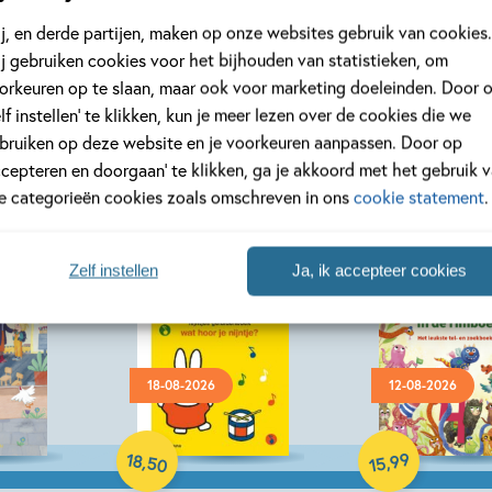
Bekijk alle artikelen
j, en derde partijen, maken op onze websites gebruik van cookies.
j gebruiken cookies voor het bijhouden van statistieken, om
orkeuren op te slaan, maar ook voor marketing doeleinden. Door 
elf instellen’ te klikken, kun je meer lezen over de cookies die we
bruiken op deze website en je voorkeuren aanpassen. Door op
ccepteren en doorgaan’ te klikken, ga je akkoord met het gebruik 
le categorieën cookies zoals omschreven in ons
cookie statement
.
Zelf instellen
Ja, ik accepteer cookies
18-08-2026
12-08-2026
Hardcover
Hardcover
18
99
,
,
50
15