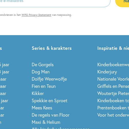
Na
es
uwsbrieven is het
WPG Privacy Statement
van toepassing.
s
Series & karakters
Inspiratie & n
 jaar
De Gorgels
Kinderboekenw
 jaar
Dog Man
Kinderjury
jaar
Dolfje Weerwolfje
Nationale Voor
jaar
Fien en Teun
Griffels en Pens
jaar
Kikker
Woutertje Pieter
 jaar
Spekkie en Sproet
Kinderboeken t
aar
Mees Kees
Prentenboeken 
aar
De regels van Floor
Voor het onderw
n
Maxi & Helium