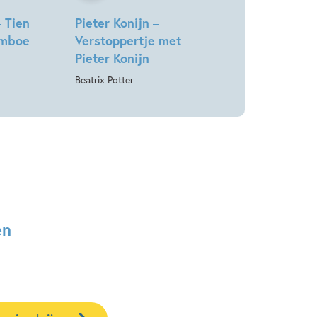
 Tien
Pieter Konijn –
rimboe
Verstoppertje met
Pieter Konijn
Beatrix Potter
en