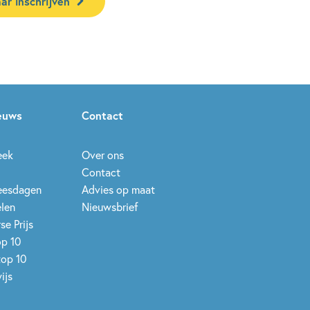
ar inschrijven
ieuws
Contact
eek
Over ons
Contact
leesdagen
Advies op maat
elen
Nieuwsbrief
se Prijs
op 10
top 10
ijs