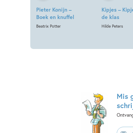
Pieter Konijn –
Kipjes – Kipj
Boek en knuffel
de klas
Beatrix Potter
Hilde Peters
Mis 
schri
Ontvang
E-