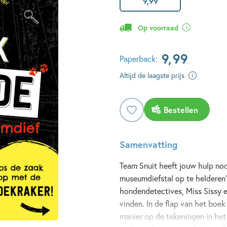
9
,
99
Op voorraad
9
,
99
Paperback:
Altijd de laagste prijs
Bestellen
Samenvatting
Team Snuit heeft jouw hulp nod
museumdiefstal op te helderen
hondendetectives, Miss Sissy en
vinden. In de flap van het boek
manier op de tekeningen in h