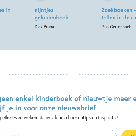
es in
nijntjes
Zoekboeken –
geluidenboek
tellen in de 
Dick Bruna
Pina Gertenbach
geen enkel kinderboek of nieuwtje meer 
jf je in voor onze nieuwsbrief
 elke twee weken nieuws, kinderboekentips en inspiratie!