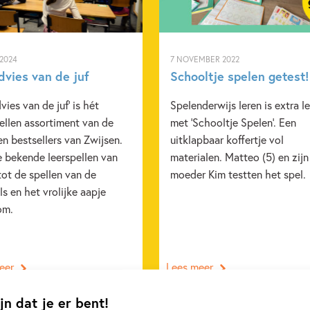
 2024
7 NOVEMBER 2022
dvies van de juf
Schooltje spelen getest!
vies van de juf' is hét
Spelenderwijs leren is extra l
ellen assortiment van de
met 'Schooltje Spelen'. Een
en bestsellers van Zwijsen.
uitklapbaar koffertje vol
e bekende leerspellen van
materialen. Matteo (5) en zijn
ot de spellen van de
moeder Kim testten het spel.
s en het vrolijke aapje
om.
eer
Lees meer
jn dat je er bent!