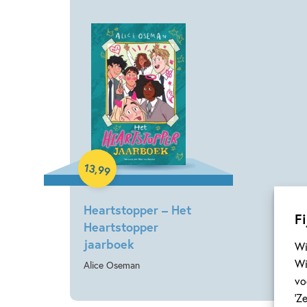
Hardcover
13
,
99
Heartstopper – Het
Fi
Heartstopper
jaarboek
Wi
Wi
Alice Oseman
vo
‘Z