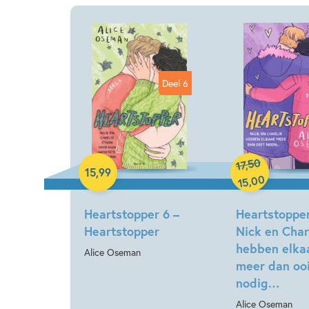
Deel 6
Paperback
50
,
17
Paperback
15
,
99
00
,
15
Heartstopper 6 –
Heartstopper
Heartstopper
Nick en Char
hebben elka
Alice Oseman
meer dan oo
nodig…
Alice Oseman