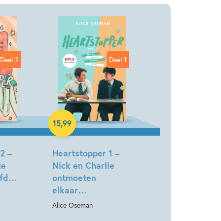
Charlie hebben elkaar meer dan ooit nodig…
heid
Voor volwassenen
Alice Oseman
Charlie zijn klaar voor de volgende stap…
Deel 2
Deel 1
Charlie staan voor hun grootste uitdaging ooit
Hardcover
15
,
99
2 –
Heartstopper 1 –
ie
Nick en Charlie
efd…
ontmoeten
elkaar…
Alice Oseman