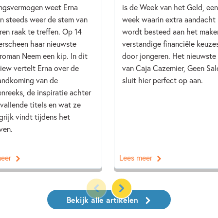
ingsvermogen weet Erna
is de Week van het Geld, een
n steeds weer de stem van
week waarin extra aandacht
ren raak te treffen. Op 14
wordt besteed aan het make
erscheen haar nieuwste
verstandige financiële keuze
roman Neem een kip. In dit
door jongeren. Het nieuwste
view vertelt Erna over de
van Caja Cazemier, Geen Sal
andkoming van de
sluit hier perfect op aan.
nreeks, de inspiratie achter
vallende titels en wat ze
grijk vindt tijdens het
ven.
meer
Lees meer
Bekijk alle artikelen