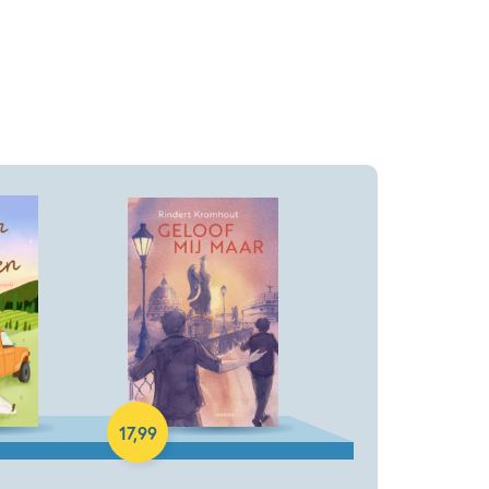
Paperback
17
,
99