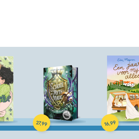
Paperback
Hardcover
99
27
,
,
99
16