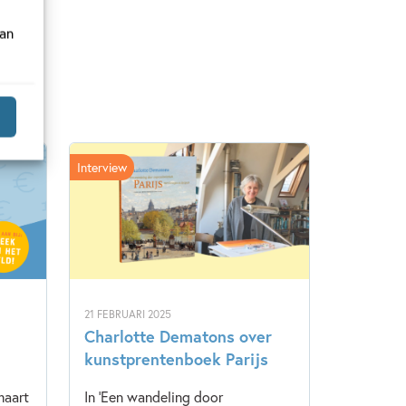
van
Interview
21 FEBRUARI 2025
Charlotte Dematons over
kunstprentenboek Parijs
maart
In 'Een wandeling door