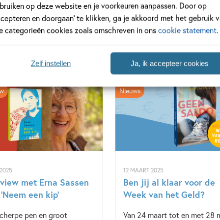
bruiken op deze website en je voorkeuren aanpassen. Door op
ccepteren en doorgaan’ te klikken, ga je akkoord met het gebruik 
le categorieën cookies zoals omschreven in ons
cookie statement
.
Zelf instellen
Ja, ik accepteer cookies
ew
Nieuws
 2025
12 MAART 2025
rview met Erna Sassen
Ben jij al klaar voor de
 ‘Neem een kip’
Week van het Geld?
cherpe pen en groot
Van 24 maart tot en met 28 