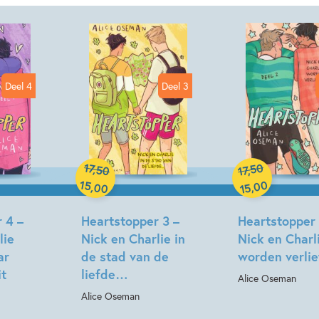
Heartstopper Deel 4
– Nick en 
15+ jaar
Liefde & verliefd
Heartstopper Deel 5
– Nick en 
Deel 4
Deel 3
Heartstopper Deel 6
– Nick en 
Deze winter
Paperback
Paperback
17
50
,
50
,
17
Nick en Charlie
15
00
,
00
,
15
*
 4 –
Heartstopper 3 –
Heartstopper 
lie
Nick en Charlie in
Nick en Charl
Solitaire
ar
de stad van de
worden verli
it
liefde…
Alice Oseman
Radiostilte
Alice Oseman