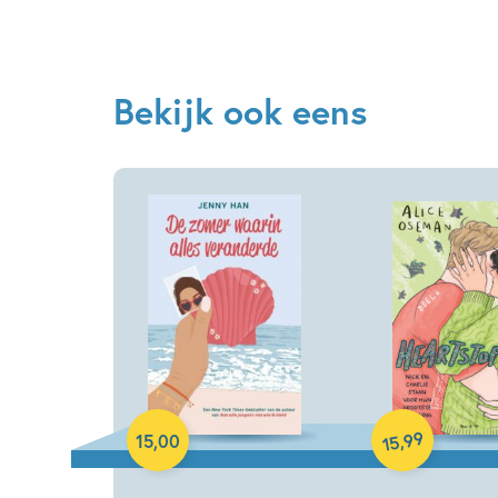
Bekijk ook eens
Paperback
Paperback
99
,
15
,
00
15