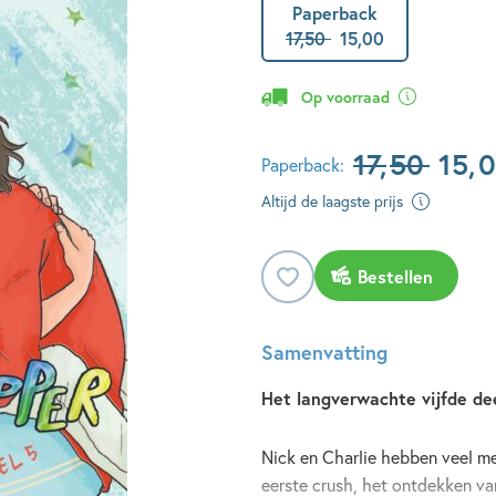
Paperback
17
,
50
15
,
00
Op voorraad
17
,
50
15
,
0
Paperback:
Altijd de laagste prijs
Bestellen
Samenvatting
Het langverwachte vijfde de
Nick en Charlie hebben veel me
eerste crush, het ontdekken van