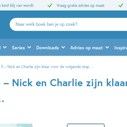
 kind blij van wordt
Vraag gratis advies op maat
Zoeken
naar
boeken,
auteurs
d
Series
Downloads
Advies op maat
Inspir
en
uitgevers
5 – Nick en Charlie zijn klaar voor de volgende stap…
– Nick en Charlie zijn klaa
…