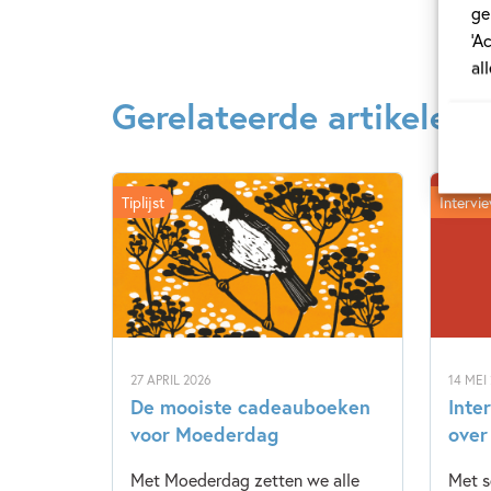
ge
‘A
al
Gerelateerde artikelen
Tiplijst
Intervi
27 APRIL 2026
14 MEI
De mooiste cadeauboeken
Inte
voor Moederdag
over
Met Moederdag zetten we alle
Met s