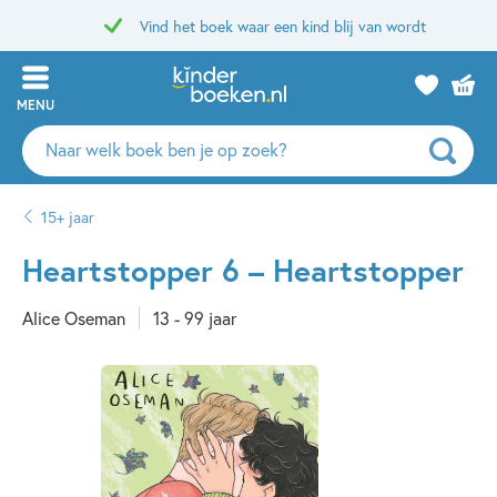
Vind het boek waar een kind blij van wordt
MENU
Zoeken
naar
boeken,
15+ jaar
auteurs
en
Heartstopper 6 – Heartstopper
uitgevers
Alice Oseman
13 - 99 jaar