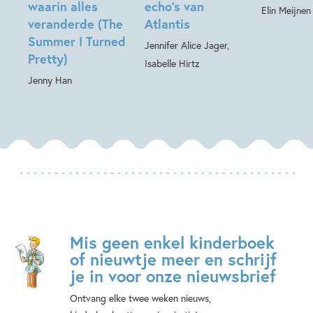
waarin alles
echo’s van
Elin Meijnen
veranderde (The
Atlantis
Summer I Turned
Jennifer Alice Jager,
Pretty)
Isabelle Hirtz
Jenny Han
Mis geen enkel kinderboek
of nieuwtje meer en schrijf
je in voor onze nieuwsbrief
Ontvang elke twee weken nieuws,