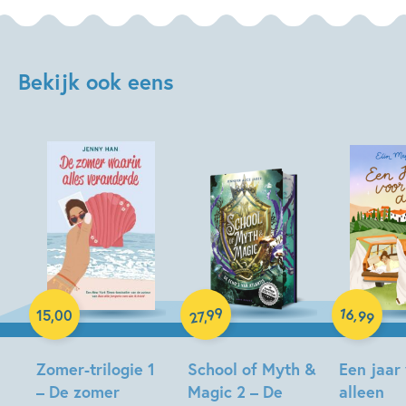
Bekijk ook eens
Paperback
16
99
,
15
,
00
,
99
27
Hardcover
Paperback
Zomer-trilogie 1
School of Myth &
Een jaar
– De zomer
Magic 2 – De
alleen