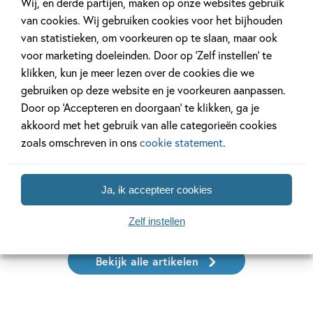
Wij, en derde partijen, maken op onze websites gebruik
Radiostilte
van cookies. Wij gebruiken cookies voor het bijhouden
Tiplijst
Interview
van statistieken, om voorkeuren op te slaan, maar ook
Voorbestemd
voor marketing doeleinden. Door op ‘Zelf instellen’ te
klikken, kun je meer lezen over de cookies die we
Liefdeloos
gebruiken op deze website en je voorkeuren aanpassen.
Door op ‘Accepteren en doorgaan’ te klikken, ga je
27 APRIL 2026
14 MEI 2025
akkoord met het gebruik van alle categorieën cookies
De mooiste cadeauboeken
Interview met
zoals omschreven in ons
cookie statement
.
voor Moederdag
over ‘Neem een
Ja, ik accepteer cookies
Lees meer
Lees meer
Zelf instellen
Bekijk alle artikelen