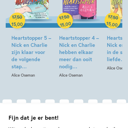
Heartstopper Deel 4
– Nick en Charlie hebben elkaar meer
dan ooit nodig…
50
17
,
17
,
50
50
,
17
Paperback
Paperback
Paperback
00
15
,
Heartstopper Deel 5
– Nick en Charlie zijn klaar voor de
,
00
15
,
00
15
volgende stap…
Heartstopper 5 –
Heartstopper 4 –
Heartsto
Nick en Charlie
Nick en Charlie
Nick en 
Heartstopper Deel 6
– Nick en Charlie staan voor hun
zijn klaar voor
hebben elkaar
in de st
grootste uitdaging ooit
de volgende
meer dan ooit
liefde…
stap…
nodig…
Alice Osem
Deze winter
Alice Oseman
Alice Oseman
Nick en Charlie
*
Solitaire
Gerelateerde artikelen
Fijn dat je er bent!