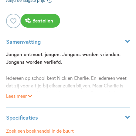
Altijd de laagste prijs
Bestellen
Samenvatting
Jongen ontmoet jongen. Jongens worden vrienden.
Jongens worden verliefd.
Iedereen op school kent Nick en Charlie. En iedereen weet
dat zij voor altijd bij elkaar zullen blijven. Maar Charlie is
druk bezig om klassenoudste te worden. En terwijl Nick
Lees meer
zich voorbereidt op zijn vertrek naar de universiteit, begint
hij zich toch een beetje af te vragen wie hij eigenlijk is...
zonder Charlie.
Specificaties
Leeftijdsindicatie:
13 - 99 jaar
Zoek een boekhandel in de buurt
Met de
Heartstopper
-boeken, die door Netflix werden