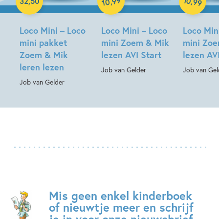
,
,
32
,
50
99
10
Loco Mini – Loco
Loco Mini – Loco
Loco Min
mini pakket
mini Zoem & Mik
mini Zo
Zoem & Mik
lezen AVI Start
lezen AV
leren lezen
Job van Gelder
Job van Gel
Job van Gelder
Mis geen enkel kinderboek
of nieuwtje meer en schrijf
je in voor onze nieuwsbrief