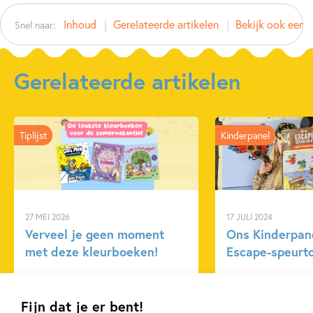
Auteur(s):
Inhoud
Gerelateerde artikelen
Bekijk ook eens
Snel naar:
Prijs:
22
,
99
Aantal pagina's:
8
Uitgever:
Usborne Publishers
Gerelateerde artikelen
Verschijningsdatum:
24-08-2026
Kenmerken van dit boek
Tiplijst
Kinderpanel
Doeboeken
Voertuigen
27 MEI 2026
17 JULI 2024
Verveel je geen moment
Ons Kinderpane
met deze kleurboeken!
Escape-speurto
Fijn dat je er bent!
Lees meer
Lees meer