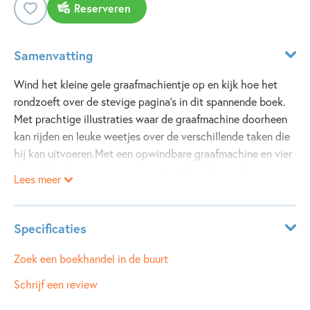
Reserveren
Samenvatting
Wind het kleine gele graafmachientje op en kijk hoe het
rondzoeft over de stevige pagina’s in dit spannende boek.
Met prachtige illustraties waar de graafmachine doorheen
kan rijden en leuke weetjes over de verschillende taken die
hij kan uitvoeren.Met een opwindbare graafmachine en vier
verschillende parcours om over te rijden.Het perfecte
Lees meer
cadeau voor kleine fans van grote machines.
Specificaties
ISBN:
9781836065395
Zoek een boekhandel in de buurt
NUR:
270
Schrijf een review
Type:
Hardcover