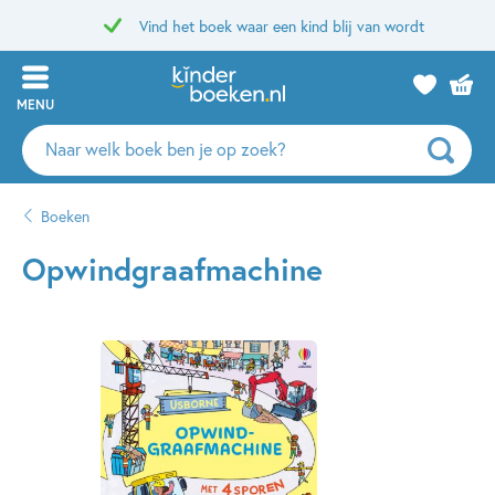
Vind het boek waar een kind blij van wordt
MENU
Zoeken
naar
boeken,
Boeken
auteurs
en
Opwindgraafmachine
uitgevers